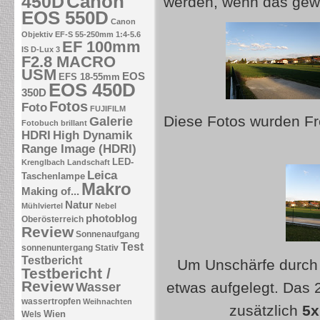
Canon
450D
werden, wenn das gew
EOS 550D
Canon
Objektiv EF-S 55-250mm 1:4-5.6
EF 100mm
IS
D-Lux 3
F2.8 MACRO
USM
EOS
EFS 18-55mm
EOS 450D
350D
Fotos
Foto
FUJIFILM
Diese Fotos wurden Fr
Galerie
Fotobuch brillant
HDRI
High Dynamik
Range Image (HDRI)
LED-
Krenglbach
Landschaft
Leica
Taschenlampe
Makro
Making of...
Natur
Mühlviertel
Nebel
photoblog
Oberösterreich
Review
Sonnenaufgang
Test
sonnenuntergang
Stativ
Testbericht
Um Unschärfe durch 
Testbericht /
Review
etwas aufgelegt. Das 2
Wasser
wassertropfen
Weihnachten
zusätzlich
5x
Wien
Wels