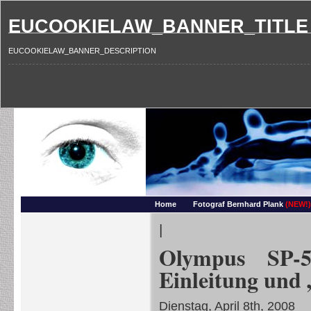
EUCOOKIELAW_BANNER_TITLE
EUCOOKIELAW_BANNER_DESCRIPTION
Photography and more – Ber
Makros, HDRIs, Sonnenuntergaenge, Natur, Landschaften, Wassertropfen, Portraets,
Home
Fotograf Bernhard Plank
(NEW!)
|
Olympus SP-5
Einleitung und
Dienstag, April 8th, 2008