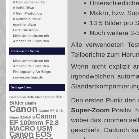
Unterschiedliche
# Geldverdienen €€-
# imBILDE.at
Makro, bzw. Su
# Mein Photoblog
# Reinhold Plank
13,5 Bilder pro 
eco-friendly.at
Lurz Christoph
Noch weitere 2-3
Mich Unterstützen mit
Amazon.de Einkäufen
Alle verwendeten Tes
Interessante Seiten
Teilberichte zum Herun
Mich Unterstützen mit
Wenn nicht explizit 
Amazon.de Einkäufen
Photography Art Blogs
irgendwelchen automa
rss-verzeichnis.de
Standartkomprimierun
Schlagwörter
Bild
Barcelona
Belichtungsreihe
Den ersten Punkt den ic
Bilder
Blume
Canon
Super-Zoom
.Positiv
Canon EF-S 18-
Canon
55mm 3.5-5.6 IS
wobei das zoomen selbs
EF 100mm F2.8
MACRO USM
geschieht. Dadurch k
Canon EOS