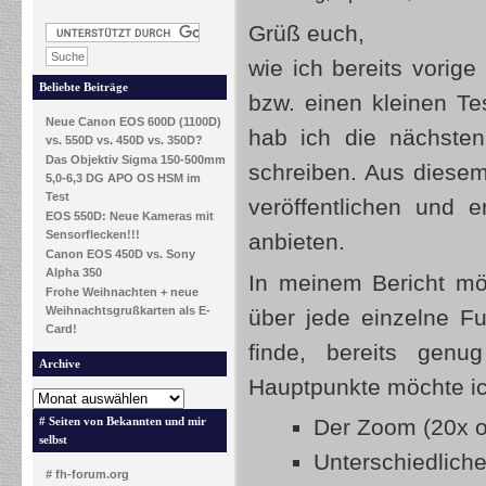
Grüß euch,
wie ich bereits vori
Beliebte Beiträge
bzw. einen kleinen Te
Neue Canon EOS 600D (1100D)
hab ich die nächsten
vs. 550D vs. 450D vs. 350D?
Das Objektiv Sigma 150-500mm
schreiben. Aus diesem
5,0-6,3 DG APO OS HSM im
Test
veröffentlichen und 
EOS 550D: Neue Kameras mit
Sensorflecken!!!
anbieten.
Canon EOS 450D vs. Sony
Alpha 350
In meinem Bericht mö
Frohe Weihnachten + neue
Weihnachtsgrußkarten als E-
über jede einzelne Fu
Card!
finde, bereits genu
Archive
Hauptpunkte möchte i
Der Zoom (20x op
# Seiten von Bekannten und mir
selbst
Unterschiedlich
# fh-forum.org