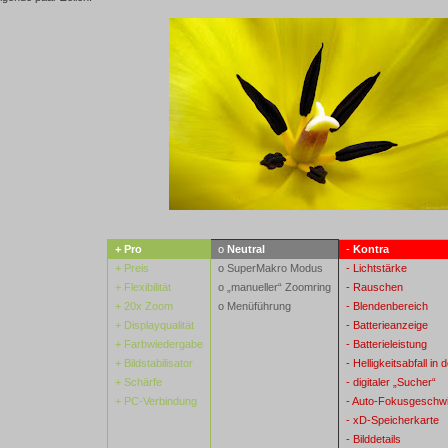
+ Pro
o
Neutral
-
Kontra
+ Preis
o SuperMakro Modus
- Lichtstärke
+ Flexibilität
o „manueller“ Zoomring
- Rauschen
+ 20x Zoom
o Menüführung
- Blendenbereich
+ Displayqualität
- Batterieanzeige
+ Farbwiedergabe
- Batterieleistung
+ Bildstabilisator
- Helligkeitsabfall in
+ Schärfe
- digitaler „Sucher“
+ PC-Verbindung
- Auto-Fokusgeschwi
- xD-Speicherkarte
- Bilddetails