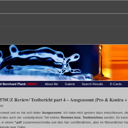
re – Bernhards Foto-Page
 Wassertropfen, Portraets, Experimentelles, Tiere, Insekten, uvm…
f Bernhard Plank
(NEW!)
About Me
Galerie
Search Results
E-Cards
70UZ Review/ Testbericht part 4 – Ausgezoomt (Pro & Kontra + 
008
 soweit und es hat sich leider
Ausgezoomt
. Ich habe mich gestern dazu entschlossen, d
 dies auch der vorläufig letzte Teil meines
Reviews bzw. Testberichtes
werden. Es kann s
s in einem
*.pdf
zusammenschreibe und dies hier veröffentlichen, aber im Wesentlichen ha
lgende paar Zeilen.