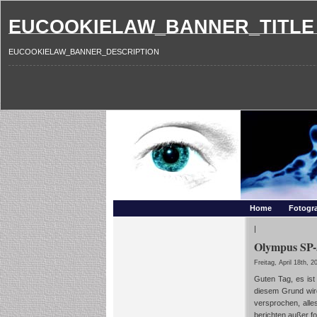
EUCOOKIELAW_BANNER_TITLE
EUCOOKIELAW_BANNER_DESCRIPTION
Photography and mo
Makros, HDRIs, Sonnenuntergaenge, Natur, Landschaften,
Home
Fotogra
|
Olympus SP-5
Freitag, April 18th, 2
Guten Tag, es ist
diesem Grund wird
versprochen, alle
berichten außer fo