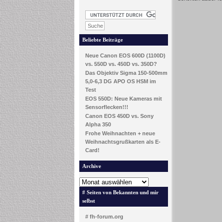
Beliebte Beiträge
Neue Canon EOS 600D (1100D)
vs. 550D vs. 450D vs. 350D?
Das Objektiv Sigma 150-500mm
5,0-6,3 DG APO OS HSM im
Test
EOS 550D: Neue Kameras mit
Sensorflecken!!!
Canon EOS 450D vs. Sony
Alpha 350
Frohe Weihnachten + neue
Weihnachtsgrußkarten als E-
Card!
Archive
# Seiten von Bekannten und mir
selbst
# fh-forum.org