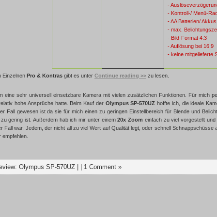
- Auslöseverzögerun
- Kontroll-/ Menü-Ra
- AA Batterien/ Akkus
- max. Belichtungsze
- Bild-Format 4:3
- Auflösung bei 16:9
- keine mitgelieferte
 Einzelnen
Pro & Kontras
gibt es unter
Continue reading >>
zu lesen.
m eine sehr universell einsetzbare Kamera mit vielen zusätzlichen Funktionen. Für mich per
relativ hohe Ansprüche hatte. Beim Kauf der
Olympus SP-570UZ
hoffte ich, die ideale K
er Fall gewesen ist da sie für mich einen zu geringen Einstellbereich für Blende und Belic
, zu gering ist. Außerdem hab ich mir unter einem
20x Zoom
einfach zu viel vorgestellt und
der Fall war. Jedem, der nicht all zu viel Wert auf Qualität legt, oder schnell Schnappsch
r empfehlen.
eview: Olympus SP-570UZ
| |
1 Comment »