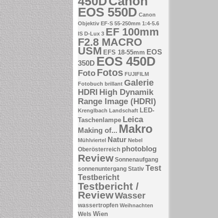
Canon
450D
EOS 550D
Canon
Objektiv EF-S 55-250mm 1:4-5.6
EF 100mm
IS
D-Lux 3
F2.8 MACRO
USM
EOS
EFS 18-55mm
EOS 450D
350D
Fotos
Foto
FUJIFILM
Galerie
Fotobuch brillant
HDRI
High Dynamik
Range Image (HDRI)
LED-
Krenglbach
Landschaft
Leica
Taschenlampe
Makro
Making of...
Natur
Mühlviertel
Nebel
photoblog
Oberösterreich
Review
Sonnenaufgang
Test
sonnenuntergang
Stativ
Testbericht
Testbericht /
Review
Wasser
wassertropfen
Weihnachten
Wien
Wels