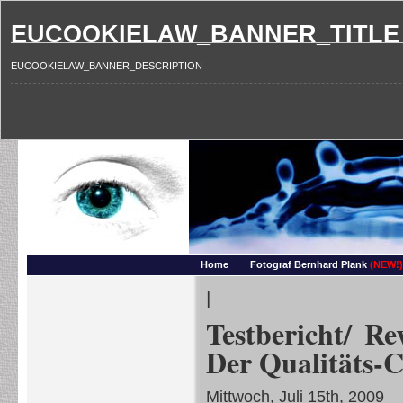
EUCOOKIELAW_BANNER_TITLE
EUCOOKIELAW_BANNER_DESCRIPTION
Photography and more – Ber
Makros, HDRIs, Sonnenuntergaenge, Natur, Landschaften, Wassertropfen, Portraets,
Home
Fotograf Bernhard Plank
(NEW!)
|
Testbericht/ R
Der Qualitäts-
Mittwoch, Juli 15th, 2009