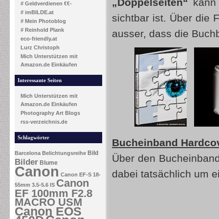
„Doppelseiten“
kann i
# Geldverdienen €€-
# imBILDE.at
sichtbar ist. Über die
# Mein Photoblog
# Reinhold Plank
ausser, dass die Buchbi
eco-friendly.at
Lurz Christoph
Mich Unterstützen mit
Amazon.de Einkäufen
Interessante Seiten
Mich Unterstützen mit
Amazon.de Einkäufen
Photography Art Blogs
rss-verzeichnis.de
Schlagwörter
Bucheinband Hardcov
Bild
Barcelona
Belichtungsreihe
Über den Bucheinband 
Bilder
Blume
Canon
dabei tatsächlich um e
Canon EF-S 18-
Canon
55mm 3.5-5.6 IS
EF 100mm F2.8
MACRO USM
Canon EOS