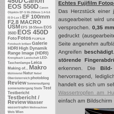
Canon
450D
Echtes Fujifilm Fotop
EOS 550D
Canon
Das Herzstück einer 
Objektiv EF-S 55-250mm 1:4-5.6
EF 100mm
IS
D-Lux 3
ausgearbeitet wird u
F2.8 MACRO
USM
versprochen.
0,35 m
EOS
EFS 18-55mm
EOS 450D
350D
gedruckt (ausgearbeit
Fotos
Foto
FUJIFILM
Galerie
Seite angenehm aufblä
Fotobuch brillant
HDRI
High Dynamik
Angreifen
beschädigt
Range Image (HDRI)
LED-
Krenglbach
Landschaft
störende Fingerabdr
Leica
Taschenlampe
Makro
erkennen. Die
Bild-
Making of...
Natur
Mühlviertel
Nebel
hervorragend, ledigli
photoblog
Oberösterreich
Review
handelt es sich um seh
Sonnenaufgang
Test
sonnenuntergang
Stativ
Wassertropfen am H
Testbericht
Testbericht /
einfach am Bildschirm
Review
Wasser
wassertropfen
Weihnachten
Wien
Wels