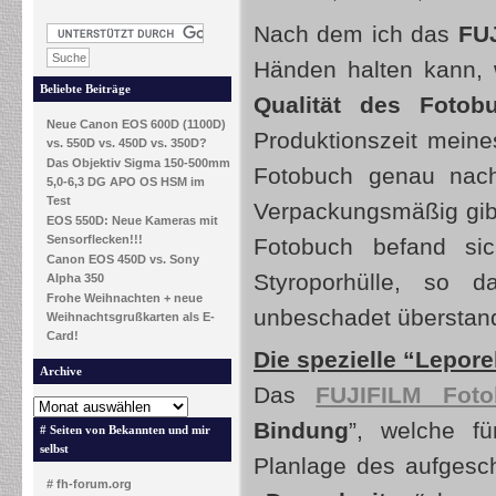
Nach dem ich das
FU
Händen halten kann, 
Beliebte Beiträge
Qualität des Fotob
Neue Canon EOS 600D (1100D)
Produktionszeit mein
vs. 550D vs. 450D vs. 350D?
Das Objektiv Sigma 150-500mm
Fotobuch genau nach
5,0-6,3 DG APO OS HSM im
Test
Verpackungsmäßig gib
EOS 550D: Neue Kameras mit
Sensorflecken!!!
Fotobuch befand si
Canon EOS 450D vs. Sony
Styroporhülle, so d
Alpha 350
Frohe Weihnachten + neue
unbeschadet überstand
Weihnachtsgrußkarten als E-
Card!
Die spezielle “Lepore
Archive
Das
FUJIFILM Foto
Bindung
”, welche fü
# Seiten von Bekannten und mir
selbst
Planlage des aufgesc
# fh-forum.org