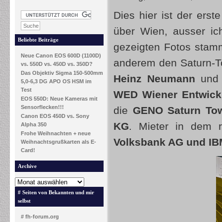
Dies hier ist der erst
über Wien, ausser ic
Beliebte Beiträge
gezeigten Fotos stam
Neue Canon EOS 600D (1100D)
anderem den Saturn-T
vs. 550D vs. 450D vs. 350D?
Das Objektiv Sigma 150-500mm
Heinz Neumann
un
5,0-6,3 DG APO OS HSM im
Test
WED Wiener Entwick
EOS 550D: Neue Kameras mit
Sensorflecken!!!
die
GENO Saturn Tow
Canon EOS 450D vs. Sony
KG
. Mieter in dem
Alpha 350
Frohe Weihnachten + neue
Volksbank AG und I
Weihnachtsgrußkarten als E-
Card!
Archive
# Seiten von Bekannten und mir
selbst
# fh-forum.org