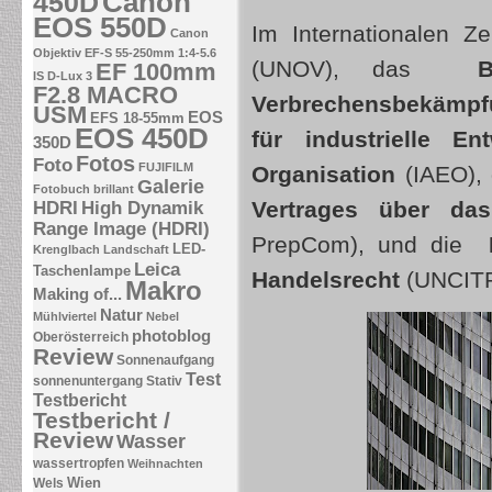
Canon
450D
EOS 550D
Im Internationalen 
Canon
Objektiv EF-S 55-250mm 1:4-5.6
(UNOV), das
EF 100mm
IS
D-Lux 3
F2.8 MACRO
Verbrechensbekämpf
USM
EOS
EFS 18-55mm
EOS 450D
für industrielle En
350D
Fotos
Foto
FUJIFILM
Organisation
(IAEO),
Galerie
Fotobuch brillant
Vertrages über da
HDRI
High Dynamik
Range Image (HDRI)
PrepCom), und die
LED-
Krenglbach
Landschaft
Leica
Taschenlampe
Handelsrecht
(UNCITR
Makro
Making of...
Natur
Mühlviertel
Nebel
photoblog
Oberösterreich
Review
Sonnenaufgang
Test
sonnenuntergang
Stativ
Testbericht
Testbericht /
Review
Wasser
wassertropfen
Weihnachten
Wien
Wels