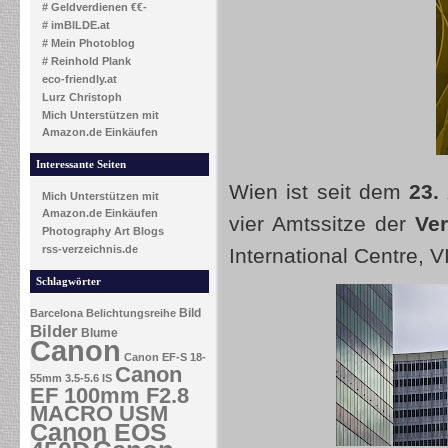
# Geldverdienen €€-
# imBILDE.at
# Mein Photoblog
# Reinhold Plank
eco-friendly.at
Lurz Christoph
Mich Unterstützen mit
Amazon.de Einkäufen
Interessante Seiten
Wien ist seit dem
23.
Mich Unterstützen mit
Amazon.de Einkäufen
vier Amtssitze der
Ver
Photography Art Blogs
rss-verzeichnis.de
International Centre, 
Schlagwörter
Bild
Barcelona
Belichtungsreihe
Bilder
Blume
Canon
Canon EF-S 18-
Canon
55mm 3.5-5.6 IS
EF 100mm F2.8
MACRO USM
Canon EOS