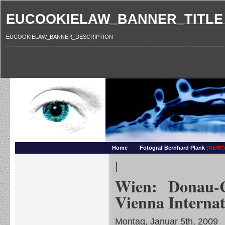
EUCOOKIELAW_BANNER_TITLE
EUCOOKIELAW_BANNER_DESCRIPTION
Photography and more – Ber
Makros, HDRIs, Sonnenuntergaenge, Natur, Landschaften, Wassertropfen, Portraets,
Home
Fotograf Bernhard Plank
(NEW!)
|
Wien: Donau-
Vienna Interna
Montag, Januar 5th, 2009