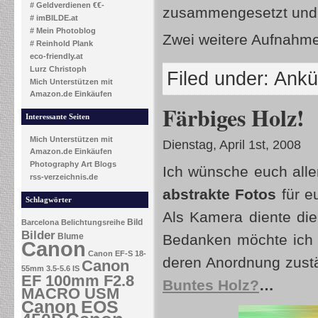
# Geldverdienen €€-
zusammengesetzt und 
# imBILDE.at
# Mein Photoblog
Zwei weitere Aufnahme
# Reinhold Plank
eco-friendly.at
Lurz Christoph
Filed under:
Ankü
Mich Unterstützen mit
Amazon.de Einkäufen
Färbiges Holz!
Interessante Seiten
Mich Unterstützen mit
Dienstag, April 1st, 2008
Amazon.de Einkäufen
Photography Art Blogs
Ich wünsche euch all
rss-verzeichnis.de
abstrakte Fotos
für e
Schlagwörter
Als Kamera diente die
Bild
Barcelona
Belichtungsreihe
Bilder
Blume
Bedanken möchte ich 
Canon
Canon EF-S 18-
deren Anordnung zustä
Canon
55mm 3.5-5.6 IS
EF 100mm F2.8
Buntes Holz?
…
MACRO USM
Canon EOS