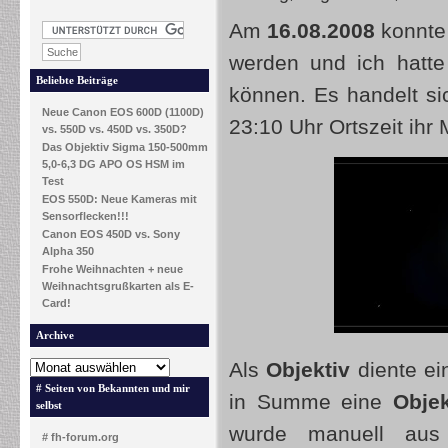
Am
16.08.2008
konnte
werden und ich hatte 
Beliebte Beiträge
können. Es handelt s
Neue Canon EOS 600D (1100D)
23:10 Uhr Ortszeit ihr
vs. 550D vs. 450D vs. 350D?
Das Objektiv Sigma 150-500mm
5,0-6,3 DG APO OS HSM im
Test
EOS 550D: Neue Kameras mit
Sensorflecken!!!
Canon EOS 450D vs. Sony
Alpha 350
Frohe Weihnachten + neue
Weihnachtsgrußkarten als E-
Card!
Archive
Als
Objektiv
diente ei
# Seiten von Bekannten und mir
in Summe eine
Objek
selbst
wurde manuell aus 
# fh-forum.org