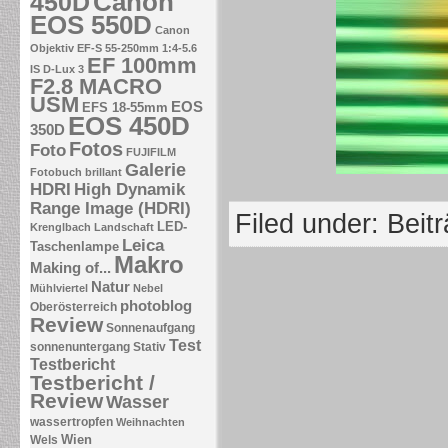
Canon
450D
EOS 550D
Canon
Objektiv EF-S 55-250mm 1:4-5.6
EF 100mm
IS
D-Lux 3
F2.8 MACRO
USM
EOS
EFS 18-55mm
EOS 450D
350D
Fotos
Foto
FUJIFILM
Galerie
Fotobuch brillant
HDRI
High Dynamik
Range Image (HDRI)
Filed under:
Beit
LED-
Krenglbach
Landschaft
Leica
Taschenlampe
Makro
Making of...
Natur
Mühlviertel
Nebel
photoblog
Oberösterreich
Review
Sonnenaufgang
Test
sonnenuntergang
Stativ
Testbericht
Testbericht /
Review
Wasser
wassertropfen
Weihnachten
Wien
Wels