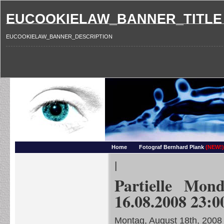
EUCOOKIELAW_BANNER_TITLE
EUCOOKIELAW_BANNER_DESCRIPTION
Photography and more – Ber
Makros, HDRIs, Sonnenuntergaenge, Natur, Landschaften, Wassertropfen, Portraets,
Home
Fotograf Bernhard Plank
(NEW!)
|
Partielle Mon
16.08.2008 23:
Montag, August 18th, 2008