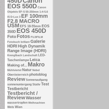
Canon
450D
EOS 550D
Canon
Objektiv EF-S 55-250mm 1:4-5.6
EF 100mm
IS
D-Lux 3
F2.8 MACRO
USM
EOS
EFS 18-55mm
EOS 450D
350D
Fotos
Foto
FUJIFILM
Galerie
Fotobuch brillant
HDRI
High Dynamik
Range Image (HDRI)
LED-
Krenglbach
Landschaft
Leica
Taschenlampe
Makro
Making of...
Natur
Mühlviertel
Nebel
photoblog
Oberösterreich
Review
Sonnenaufgang
Test
sonnenuntergang
Stativ
Testbericht
Testbericht /
Review
Wasser
wassertropfen
Weihnachten
Wien
Wels