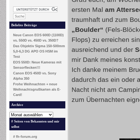
ersten Mal
am Atterse
traumhaft und zum Bou
Beliebte Beiträge
„Boulder“
(Fels-Blöck
Neue Canon EOS 600D (1100D)
Flops) zu erreichen s
vs. 550D vs. 450D vs. 350D?
Das Objektiv Sigma 150-500mm
ausreichend und der
S
5,0-6,3 DG APO OS HSM im
Test
mir Dank meines konst
EOS 550D: Neue Kameras mit
Sensorflecken!!!
Ich danke meinem Brude
Canon EOS 450D vs. Sony
dadurch das ein oder 
Alpha 350
Frohe Weihnachten + neue
Nacht nicht am Campin
Weihnachtsgrußkarten als E-
Card!
zum Übernachten eign
Archive
# Seiten von Bekannten und mir
selbst
# fh-forum.org