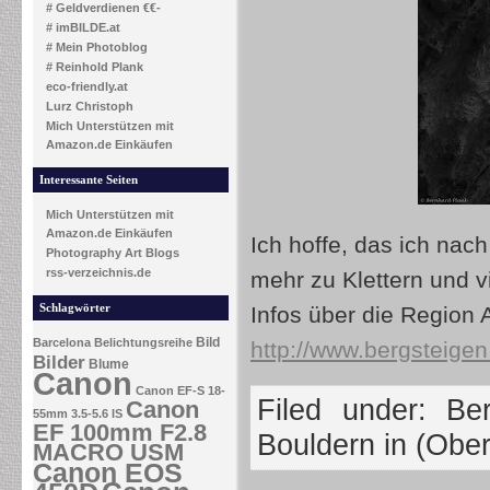
# Geldverdienen €€-
# imBILDE.at
# Mein Photoblog
# Reinhold Plank
eco-friendly.at
Lurz Christoph
Mich Unterstützen mit
Amazon.de Einkäufen
Interessante Seiten
Mich Unterstützen mit
Amazon.de Einkäufen
Ich hoffe, das ich nac
Photography Art Blogs
rss-verzeichnis.de
mehr zu Klettern und v
Schlagwörter
Infos über die Region 
Bild
Barcelona
Belichtungsreihe
http://www.bergsteigen.
Bilder
Blume
Canon
Canon EF-S 18-
Filed under:
Ber
Canon
55mm 3.5-5.6 IS
EF 100mm F2.8
Bouldern in (Ober
MACRO USM
Canon EOS