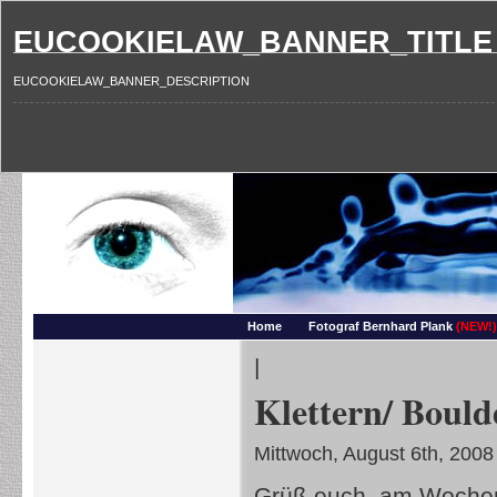
EUCOOKIELAW_BANNER_TITLE
EUCOOKIELAW_BANNER_DESCRIPTION
Photography and more – Ber
Makros, HDRIs, Sonnenuntergaenge, Natur, Landschaften, Wassertropfen, Portraets,
Home
Fotograf Bernhard Plank
(NEW!)
|
Klettern/ Bould
Mittwoch, August 6th, 2008
Grüß euch, am Wochen