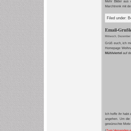
Mehr Bilder aus 
Marchtrenk mit d
Filed under:
B
Email-Grußka
Mittwoch, Dezember 
Grüß euch, ich mö
Homepage Weihnac
Mühlviertel
auf 
Ich hoffe ihr hab
angehen. Um die
gewünschte Motiv 
(
Zum Versenden ein