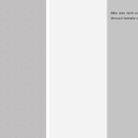
Alles was nicht v
Versuch beinahe 