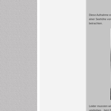
Diese Aufnahme e
einer Seehöhe vo
betrachten.
Leider mussten wi
umdrehen. Jetzt f