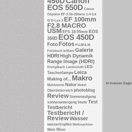
Canon
450D
EOS 550D
Canon
Objektiv EF-S 55-250mm 1:4-5.6
EF 100mm
IS
D-Lux 3
F2.8 MACRO
USM
EOS
EFS 18-55mm
EOS 450D
350D
Fotos
Foto
FUJIFILM
Galerie
Fotobuch brillant
HDRI
High Dynamik
Range Image (HDRI)
LED-
Krenglbach
Landschaft
Leica
Taschenlampe
Makro
Making of...
Im krassen Gege
Natur
Mühlviertel
Nebel
photoblog
Oberösterreich
Review
Sonnenaufgang
Test
sonnenuntergang
Stativ
Testbericht
Testbericht /
Review
Wasser
wassertropfen
Weihnachten
Wien
Wels