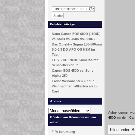
Beliebte Beiträge
Neue Canon EOS 600D (1100D)
vs. 550D vs. 450D vs. 350D?
Das Objektiv Sigma 150-500mm
5,0-6,3 DG APO OS HSM im
Test
EOS 550D: Neue Kameras mit
Sensorflecken!!!
Canon EOS 450D vs. Sony
Alpha 350
Frohe Weihnachten + neue
Weihnachtsgrußkarten als E-
Card!
Archive
Aufgenommen wurd
# Seiten von Bekannten und mir
450D
mit dem
Can
selbst
Filed under:
B
# fh-forum.org