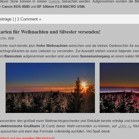
dieser Serie können in meiner
Galerie
betrachtet werden. Aufgenommen wurden die Bild
er
Canon EOS 450D
und
EF 100mm F2.8 MACRO USM.
eiträge
| |
1 Comment »
rten für Weihnachten und Silvester versenden!
17th, 2008
chte euch bereits jetzt
frohe Weihnachten
wünschen und als kleines Dankeschön für eure
htsgrußkarten an eure Liebsten zu versenden. Zur Auswahl stehen vorerst folgende zwei 
dem
Bärenstein
aufgenommen worden sind und einen
Sonnenuntergang
an einem kalten Wi
t ausserdem den großteil eurer Weihnachtsgeschenke und Einkäufe bereits erledigt und könn
elektronische Grußkarte
(E-Card) deiner Wahl versenden zu können, auf
„
Hier »
„
Klic
aussuchen und dann das Formular vollständig ausfüllen. Viel Spaß damit.
fach auf das jeweilige Bild klicken!
)