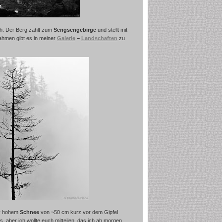
ch. Der Berg zählt zum
Sengsengebirge
und stellt mit
ahmen gibt es in meiner
Galerie
–
Landschaften
zu
iv hohem
Schnee
von ~50 cm kurz vor dem Gipfel
s, aber ich wollte euch mitteilen, das ich ab morgen