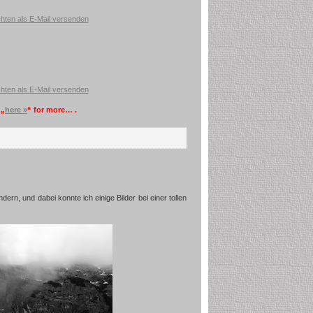
 „
here »
“ for more… .
n, und dabei konnte ich einige Bilder bei einer tollen