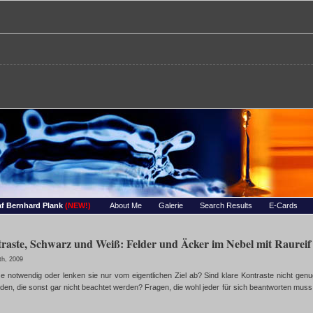
re – Bernhards Foto-Page
 Wassertropfen, Portraets, Experimentelles, Tiere, Insekten, uvm…
f Bernhard Plank
(NEW!)
About Me
Galerie
Search Results
E-Cards
raste, Schwarz und Weiß: Felder und Äcker im Nebel mit Raureif
th, 2009
e notwendig oder lenken sie nur vom eigentlichen Ziel ab? Sind klare Kontraste nicht g
en, die sonst gar nicht beachtet werden? Fragen, die wohl jeder für sich beantworten muss. 