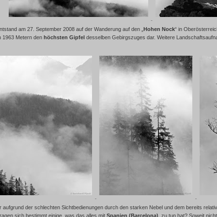
ntstand am 27. September 2008 auf der Wanderung auf den „
Hohen Nock
“ in Oberösterrei
n 1963 Metern den
höchsten Gipfel
desselben Gebirgszuges dar. Weitere Landschaftsaufn
r aufgrund der schlechten Sichtbedienungen durch den starken Nebel und dem bereits relat
ragen sich bestimmt einige, was das alles mit
Spanien (Barcelona)
zu tun hat? Soweit nicht