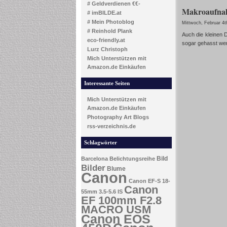
# Geldverdienen €€-
Makroaufnah
# imBILDE.at
# Mein Photoblog
Mittwoch, Februar 4t
# Reinhold Plank
Auch die kleinen 
eco-friendly.at
sogar gehasst werd
Lurz Christoph
Mich Unterstützen mit
Amazon.de Einkäufen
Interessante Seiten
Mich Unterstützen mit
Amazon.de Einkäufen
Photography Art Blogs
rss-verzeichnis.de
Schlagwörter
Bild
Barcelona
Belichtungsreihe
Bilder
Blume
Canon
Canon EF-S 18-
Canon
55mm 3.5-5.6 IS
EF 100mm F2.8
MACRO USM
Canon EOS