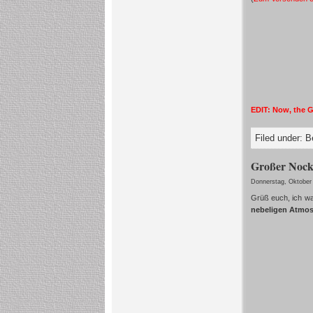
EDIT: Now, the Gr
Filed under:
B
Großer Nock
Donnerstag, Oktober
Grüß euch, ich wa
nebeligen Atmo