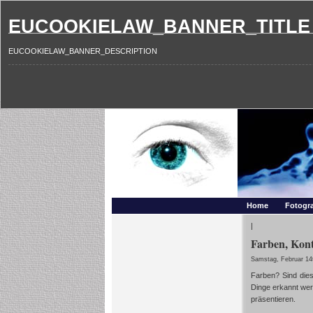
EUCOOKIELAW_BANNER_TITLE
EUCOOKIELAW_BANNER_DESCRIPTION
Photography and mo
Makros, HDRIs, Sonnenuntergaenge, Natur, Landschaften,
Home
Fotogra
|
Farben, Kont
Samstag, Februar 14
Farben? Sind dies
Dinge erkannt werd
präsentieren.