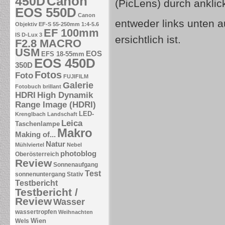
Canon
450D
(PicLens) durch ankli
EOS 550D
Canon
entweder links unten a
Objektiv EF-S 55-250mm 1:4-5.6
EF 100mm
IS
D-Lux 3
ersichtlich ist.
F2.8 MACRO
USM
EOS
EFS 18-55mm
EOS 450D
350D
Fotos
Foto
FUJIFILM
Galerie
Fotobuch brillant
HDRI
High Dynamik
Range Image (HDRI)
LED-
Krenglbach
Landschaft
Leica
Taschenlampe
Makro
Making of...
Natur
Mühlviertel
Nebel
photoblog
Oberösterreich
Review
Sonnenaufgang
Test
sonnenuntergang
Stativ
Testbericht
Testbericht /
Review
Wasser
wassertropfen
Weihnachten
Wien
Wels