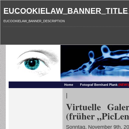
EUCOOKIELAW_BANNER_TITLE
EUCOOKIELAW_BANNER_DESCRIPTION
Photography and more – Ber
Makros, HDRIs, Sonnenuntergaenge, Natur, Landschaften, Wassertropfen, Portraets,
Home
Fotograf Bernhard Plank
(NEW!)
|
Virtuelle Gal
(früher „PicLen
Sonntag, November 9th, 2