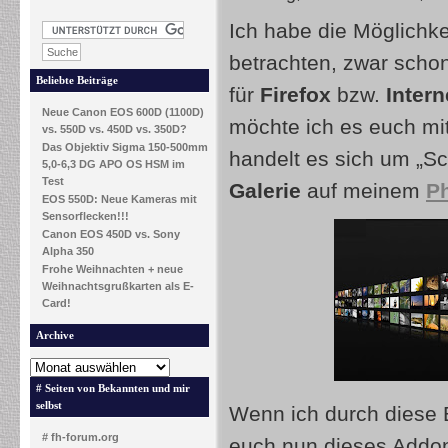
Ich habe die Möglichk
betrachten, zwar scho
Beliebte Beiträge
für
Firefox
bzw.
Intern
Neue Canon EOS 600D (1100D)
möchte ich es euch mit
vs. 550D vs. 450D vs. 350D?
Das Objektiv Sigma 150-500mm
handelt es sich um „Sc
5,0-6,3 DG APO OS HSM im
Test
Galerie
auf meinem
P
EOS 550D: Neue Kameras mit
Sensorflecken!!!
Canon EOS 450D vs. Sony
Alpha 350
Frohe Weihnachten + neue
Weihnachtsgrußkarten als E-
Card!
Archive
# Seiten von Bekannten und mir
selbst
Wenn ich durch diese B
# fh-forum.org
euch nun dieses Addon 