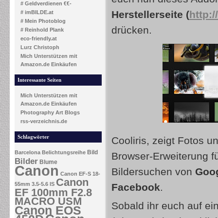
# Geldverdienen €€-
Herstellerseite (
http:
# imBILDE.at
# Mein Photoblog
drücken.
# Reinhold Plank
eco-friendly.at
Lurz Christoph
Mich Unterstützen mit
Amazon.de Einkäufen
Interessante Seiten
Mich Unterstützen mit
Amazon.de Einkäufen
Photography Art Blogs
rss-verzeichnis.de
Schlagwörter
Cooliris, zeigt Fotos u
Bild
Barcelona
Belichtungsreihe
Browser-Erweiterung f
Bilder
Blume
Canon
Bildersuchen von
Goog
Canon EF-S 18-
Canon
55mm 3.5-5.6 IS
Facebook
.
EF 100mm F2.8
MACRO USM
Sobald ihr euch auf ein
Canon EOS