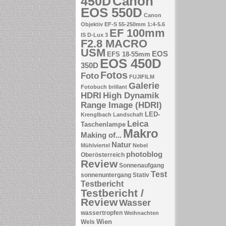
Canon
450D
EOS 550D
Canon
Objektiv EF-S 55-250mm 1:4-5.6
EF 100mm
IS
D-Lux 3
F2.8 MACRO
USM
EOS
EFS 18-55mm
EOS 450D
350D
Fotos
Foto
FUJIFILM
Galerie
Fotobuch brillant
HDRI
High Dynamik
Range Image (HDRI)
LED-
Krenglbach
Landschaft
Leica
Taschenlampe
Makro
Making of...
Natur
Mühlviertel
Nebel
photoblog
Oberösterreich
Review
Sonnenaufgang
Test
sonnenuntergang
Stativ
Testbericht
Testbericht /
Review
Wasser
wassertropfen
Weihnachten
Wien
Wels