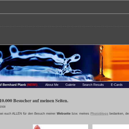
re – Bernhards Foto-Page
 Wassertropfen, Portraets, Experimentelles, Tiere, Insekten, uvm…
f Bernhard Plank
(NEW!)
About Me
Galerie
Search Results
E-Cards
 10.000 Besucher auf meinen Seiten.
 2008
bei euch ALLEN für den Besuch meiner
Webseite
bzw. meines
Photoblogs
bedanken, de