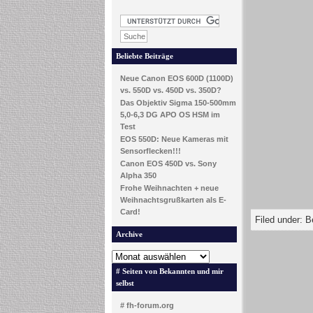
Beliebte Beiträge
Neue Canon EOS 600D (1100D)
vs. 550D vs. 450D vs. 350D?
Das Objektiv Sigma 150-500mm
5,0-6,3 DG APO OS HSM im
Test
EOS 550D: Neue Kameras mit
Sensorflecken!!!
Canon EOS 450D vs. Sony
Alpha 350
Frohe Weihnachten + neue
Weihnachtsgrußkarten als E-
Card!
Filed under:
B
Archive
# Seiten von Bekannten und mir
selbst
# fh-forum.org