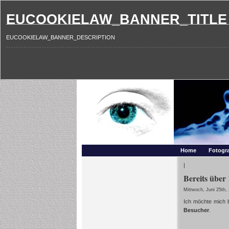
EUCOOKIELAW_BANNER_TITLE
EUCOOKIELAW_BANNER_DESCRIPTION
Photography and mo
Makros, HDRIs, Sonnenuntergaenge, Natur, Landschaften,
Home
Fotogra
|
Bereits über
Mittwoch, Juni 25th,
Ich möchte mich 
Besucher
.