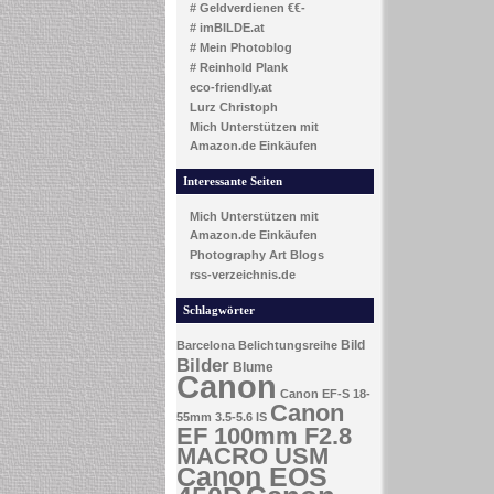
# Geldverdienen €€-
# imBILDE.at
# Mein Photoblog
# Reinhold Plank
eco-friendly.at
Lurz Christoph
Mich Unterstützen mit
Amazon.de Einkäufen
Interessante Seiten
Mich Unterstützen mit
Amazon.de Einkäufen
Photography Art Blogs
rss-verzeichnis.de
Schlagwörter
Bild
Barcelona
Belichtungsreihe
Bilder
Blume
Canon
Canon EF-S 18-
Canon
55mm 3.5-5.6 IS
EF 100mm F2.8
MACRO USM
Canon EOS