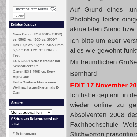
Auf Grund eines „u
Photoblog leider eini
Beliebte Beiträge
aktuellsten Stand bzw.
Neue Canon EOS 600D (1100D)
Ich bitte um euer Ver
vs. 550D vs. 450D vs. 350D?
Das Objektiv Sigma 150-500mm
alles wie gewohnt funkt
5,0-6,3 DG APO OS HSM im
Test
Mit freundlichen Grüß
EOS 550D: Neue Kameras mit
Sensorflecken!!!
Canon EOS 450D vs. Sony
Bernhard
Alpha 350
Frohe Weihnachten + neue
EDIT 17.November 20
Weihnachtsgrußkarten als E-
Card!
Ich habe geplant, in 
Archive
wieder online zu ge
Absolventen 2008 des
# Seiten von Bekannten und mir
Fachhochschule Wels
selbst
Stichworten präsentier
# fh-forum.org