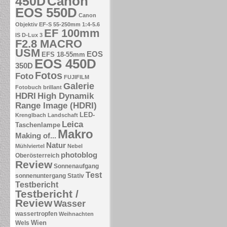
Canon
450D
EOS 550D
Canon
Objektiv EF-S 55-250mm 1:4-5.6
EF 100mm
IS
D-Lux 3
F2.8 MACRO
USM
EOS
EFS 18-55mm
EOS 450D
350D
Fotos
Foto
FUJIFILM
Galerie
Fotobuch brillant
HDRI
High Dynamik
Range Image (HDRI)
LED-
Krenglbach
Landschaft
Leica
Taschenlampe
Makro
Making of...
Natur
Mühlviertel
Nebel
photoblog
Oberösterreich
Review
Sonnenaufgang
Test
sonnenuntergang
Stativ
Testbericht
Testbericht /
Review
Wasser
wassertropfen
Weihnachten
Wien
Wels