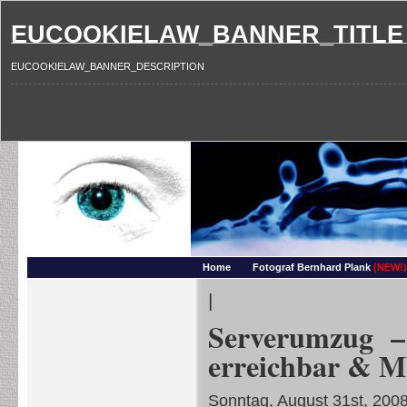
EUCOOKIELAW_BANNER_TITLE
EUCOOKIELAW_BANNER_DESCRIPTION
Photography and more – Ber
Makros, HDRIs, Sonnenuntergaenge, Natur, Landschaften, Wassertropfen, Portraets,
Home
Fotograf Bernhard Plank
(NEW!)
|
Serverumzug –
erreichbar & M
Sonntag, August 31st, 200