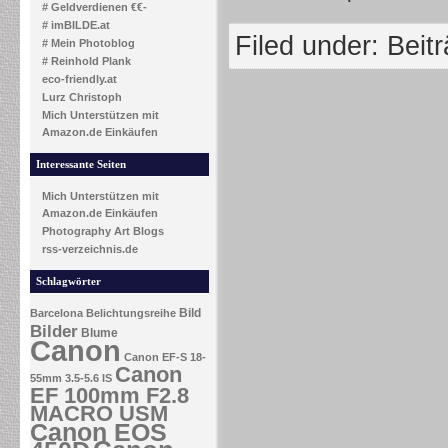
# Geldverdienen €€-
# imBILDE.at
Filed under:
Beit
# Mein Photoblog
# Reinhold Plank
eco-friendly.at
Lurz Christoph
Mich Unterstützen mit
Amazon.de Einkäufen
Interessante Seiten
Mich Unterstützen mit
Amazon.de Einkäufen
Photography Art Blogs
rss-verzeichnis.de
Schlagwörter
Bild
Barcelona
Belichtungsreihe
Bilder
Blume
Canon
Canon EF-S 18-
Canon
55mm 3.5-5.6 IS
EF 100mm F2.8
MACRO USM
Canon EOS