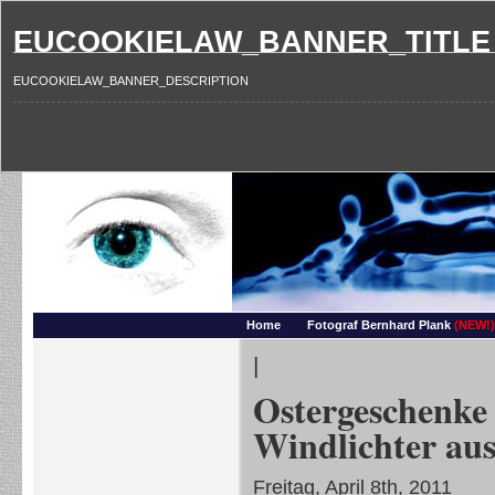
EUCOOKIELAW_BANNER_TITLE
EUCOOKIELAW_BANNER_DESCRIPTION
Photography and more – Ber
Makros, HDRIs, Sonnenuntergaenge, Natur, Landschaften, Wassertropfen, Portraets,
Home
Fotograf Bernhard Plank
(NEW!)
|
Ostergeschenk
Windlichter aus
Freitag, April 8th, 2011