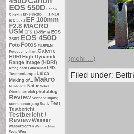
Canon
450D
EOS 550D
Canon
Objektiv EF-S 55-250mm 1:4-5.6
EF 100mm
IS
D-Lux 3
F2.8 MACRO
USM
EOS
EFS 18-55mm
EOS 450D
350D
Fotos
Foto
FUJIFILM
Galerie
Fotobuch brillant
HDRI
High Dynamik
(mehr …)
Range Image (HDRI)
LED-
Krenglbach
Landschaft
Leica
Filed under:
Beit
Taschenlampe
Makro
Making of...
Natur
Mühlviertel
Nebel
photoblog
Oberösterreich
Review
Sonnenaufgang
Test
sonnenuntergang
Stativ
Testbericht
Testbericht /
Review
Wasser
wassertropfen
Weihnachten
Wien
Wels