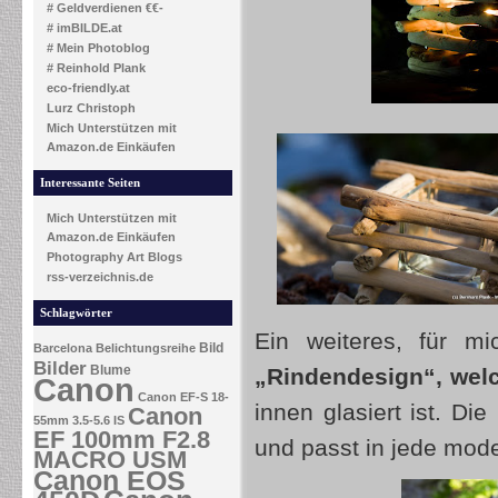
# Geldverdienen €€-
# imBILDE.at
# Mein Photoblog
# Reinhold Plank
eco-friendly.at
Lurz Christoph
Mich Unterstützen mit
Amazon.de Einkäufen
Interessante Seiten
Mich Unterstützen mit
Amazon.de Einkäufen
Photography Art Blogs
rss-verzeichnis.de
Schlagwörter
Ein weiteres, für m
Bild
Barcelona
Belichtungsreihe
Bilder
Blume
„Rindendesign“, wel
Canon
Canon EF-S 18-
innen glasiert ist. D
Canon
55mm 3.5-5.6 IS
EF 100mm F2.8
und passt in jede mo
MACRO USM
Canon EOS