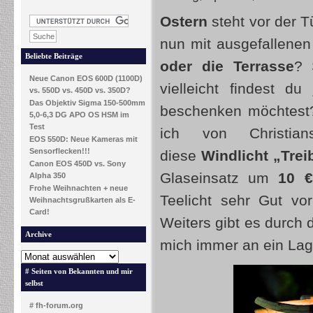
Ostern
steht vor der T
nun mit ausgefallenen
Beliebte Beiträge
oder die Terrasse
? 
Neue Canon EOS 600D (1100D)
vielleicht findest 
vs. 550D vs. 450D vs. 350D?
Das Objektiv Sigma 150-500mm
beschenken möchtest? 
5,0-6,3 DG APO OS HSM im
Test
ich von Christia
EOS 550D: Neue Kameras mit
Sensorflecken!!!
diese
Windlicht „Tre
Canon EOS 450D vs. Sony
Glaseinsatz um
10 €
Alpha 350
Frohe Weihnachten + neue
Teelicht sehr Gut vo
Weihnachtsgrußkarten als E-
Card!
Weiters gibt es durch
Archive
mich immer an ein Lag
# Seiten von Bekannten und mir
selbst
# fh-forum.org