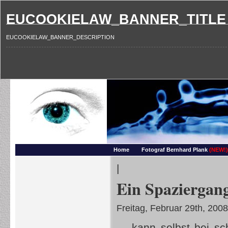
EUCOOKIELAW_BANNER_TITLE
EUCOOKIELAW_BANNER_DESCRIPTION
Photography and more – Ber
Makros, HDRIs, Sonnenuntergaenge, Natur, Landschaften, Wassertropfen, Portraets,
Home
Fotograf Bernhard Plank
(NEW!)
|
Ein Spazierga
Freitag, Februar 29th, 2008
… kann selbst bei sc