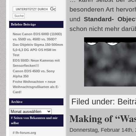
besonderen Art hervor
und
Standard- Obje
Beliebte Beiträge
schon nicht mehr darü
Neue Canon EOS 600D (1100D)
vs. 550D vs. 450D vs. 350D?
Das Objektiv Sigma 150-500mm
5,0-6,3 DG APO OS HSM im
Test
EOS 550D: Neue Kameras mit
Sensorflecken!!!
Canon EOS 450D vs. Sony
Alpha 350
Frohe Weihnachten + neue
Weihnachtsgrußkarten als E-
Card!
Filed under:
Beit
Archive
Making of “Was
# Seiten von Bekannten und mir
selbst
Donnerstag, Februar 14th,
# fh-forum.org