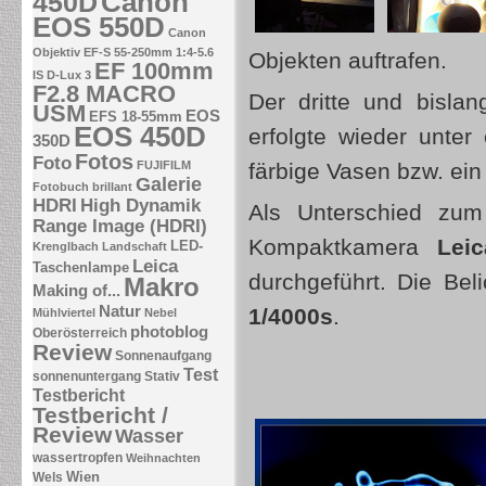
Canon
450D
EOS 550D
Canon
Objektiv EF-S 55-250mm 1:4-5.6
Objekten auftrafen.
EF 100mm
IS
D-Lux 3
F2.8 MACRO
Der dritte und bislan
USM
EOS
EFS 18-55mm
EOS 450D
erfolgte wieder unter
350D
Fotos
Foto
FUJIFILM
färbige Vasen bzw. ein
Galerie
Fotobuch brillant
HDRI
High Dynamik
Als Unterschied zum
Range Image (HDRI)
Kompaktkamera
Lei
LED-
Krenglbach
Landschaft
Leica
Taschenlampe
durchgeführt. Die Bel
Makro
Making of...
Natur
1/4000s
.
Mühlviertel
Nebel
photoblog
Oberösterreich
Review
Sonnenaufgang
Test
sonnenuntergang
Stativ
Testbericht
Testbericht /
Review
Wasser
wassertropfen
Weihnachten
Wien
Wels