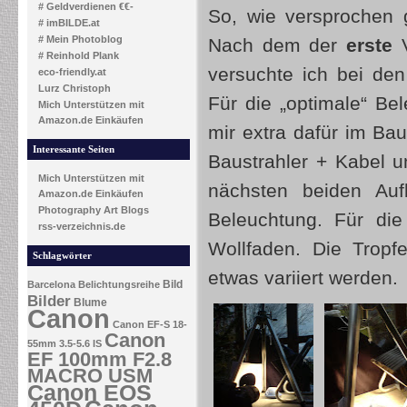
# Geldverdienen €€-
So, wie versprochen 
# imBILDE.at
# Mein Photoblog
Nach dem der
erste
V
# Reinhold Plank
versuchte ich bei de
eco-friendly.at
Lurz Christoph
Für die „optimale“ Be
Mich Unterstützen mit
Amazon.de Einkäufen
mir extra dafür im B
Interessante Seiten
Baustrahler + Kabel u
Mich Unterstützen mit
nächsten beiden Au
Amazon.de Einkäufen
Photography Art Blogs
Beleuchtung. Für di
rss-verzeichnis.de
Wollfaden. Die Tropf
Schlagwörter
etwas variiert werden.
Bild
Barcelona
Belichtungsreihe
Bilder
Blume
Canon
Canon EF-S 18-
Canon
55mm 3.5-5.6 IS
EF 100mm F2.8
MACRO USM
Canon EOS