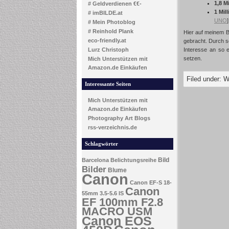
1,8 M
# Geldverdienen €€-
1 Mil
# imBILDE.at
UNO
]
# Mein Photoblog
# Reinhold Plank
Hier auf meinem Bl
eco-friendly.at
gebracht. Durch s
Lurz Christoph
Interesse an so e
setzen.
Mich Unterstützen mit
Amazon.de Einkäufen
Filed under:
W
Interessante Seiten
Mich Unterstützen mit
Amazon.de Einkäufen
Photography Art Blogs
rss-verzeichnis.de
Schlagwörter
Bild
Barcelona
Belichtungsreihe
Bilder
Blume
Canon
Canon EF-S 18-
Canon
55mm 3.5-5.6 IS
EF 100mm F2.8
MACRO USM
Canon EOS