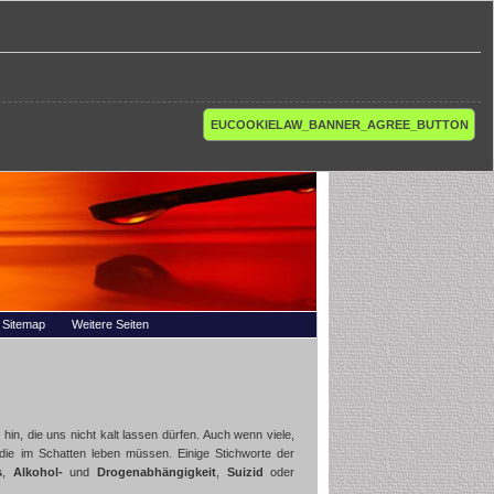
EUCOOKIELAW_BANNER_AGREE_BUTTON
Sitemap
Weitere Seiten
hin, die uns nicht kalt lassen dürfen. Auch wenn viele,
, die im Schatten leben müssen. Einige Stichworte der
s
,
Alkohol-
und
Drogenabhängigkeit
,
Suizid
oder