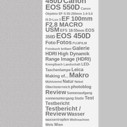
Canon
450D
EOS 550D
Canon
Objektiv EF-S 55-250mm 1:4-5.6
EF 100mm
IS
D-Lux 3
F2.8 MACRO
USM
EOS
EFS 18-55mm
EOS 450D
350D
Fotos
Foto
FUJIFILM
Galerie
Fotobuch brillant
HDRI
High Dynamik
Range Image (HDRI)
LED-
Krenglbach
Landschaft
Leica
Taschenlampe
Makro
Making of...
Natur
Mühlviertel
Nebel
photoblog
Oberösterreich
Review
Sonnenaufgang
Test
sonnenuntergang
Stativ
Testbericht
Testbericht /
Review
Wasser
wassertropfen
Weihnachten
Wien
Wels