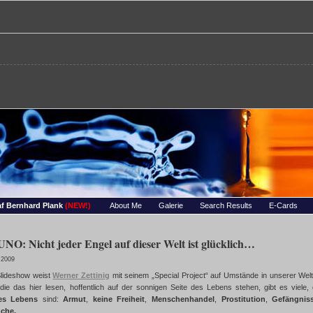
re – Bernhards Foto-Page
 Wassertropfen, Portraets, Experimentelles, Tiere, Insekten, uvm…
f Bernhard Plank
(NEW!)
About Me
Galerie
Search Results
E-Cards
O: Nicht jeder Engel auf dieser Welt ist glücklich…
 2009
Slideshow weist
Werner Zettinig
mit seinem „Special Project“ auf Umstände in unserer Welt 
die das hier lesen, hoffentlich auf der sonnigen Seite des Lebens stehen, gibt es viele
des Lebens
sind:
Armut
,
keine Freiheit
,
Menschenhandel
,
Prostitution
,
Gefängnis
che.