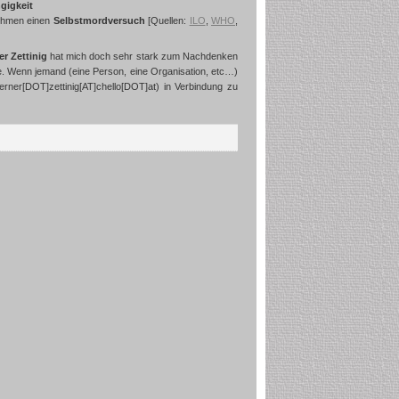
gigkeit
ehmen einen
Selbstmordversuch
[Quellen:
ILO
,
WHO
,
r Zettinig
hat mich doch sehr stark zum Nachdenken
e. Wenn jemand (eine Person, eine Organisation, etc…)
rner[DOT]zettinig[AT]chello[DOT]at) in Verbindung zu