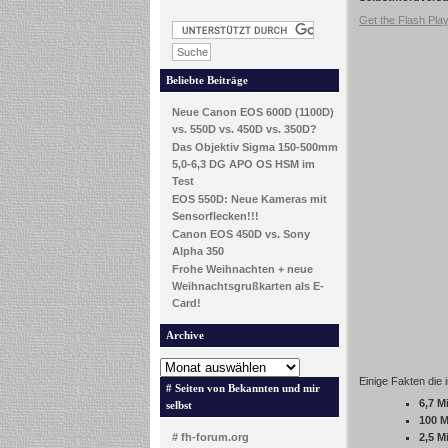
Get the Flash Pla
Beliebte Beiträge
Neue Canon EOS 600D (1100D)
vs. 550D vs. 450D vs. 350D?
Das Objektiv Sigma 150-500mm
5,0-6,3 DG APO OS HSM im
Test
EOS 550D: Neue Kameras mit
Sensorflecken!!!
Canon EOS 450D vs. Sony
Alpha 350
Frohe Weihnachten + neue
Weihnachtsgrußkarten als E-
Card!
Archive
Einige Fakten die 
# Seiten von Bekannten und mir
6,7 M
selbst
100 M
# fh-forum.org
2,5 M