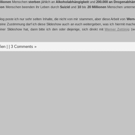
illionen
Menschen
sterben
jählich an
Alkoholabhängigkeit
und
200.000 an Drogenabhän
lion
Menschen beenden ihr Leben durch
Suizid
und
10
bis
20 Millionen
Menschen untern
og poste ich nur sehr selten Inhalte, die nicht von mir stammen, aber diese Arbeit von
Werne
eine Zustimmung darf ich diese Slideshow auch an euch weitergeben, was ich hiermit mach
iner Slideshow hat, dann bitte ich den oder diejenige, sich direkt mit
Werner Zettinig
(we
ien
| |
3 Comments »