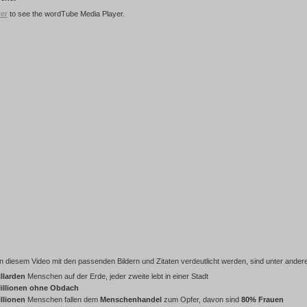
yer
to see the wordTube Media Player.
in diesem Video mit den passenden Bildern und Zitaten verdeutlicht werden, sind unter ander
illarden
Menschen auf der Erde, jeder zweite lebt in einer Stadt
illionen ohne Obdach
illionen
Menschen fallen dem
Menschenhandel
zum Opfer, davon sind
80% Frauen