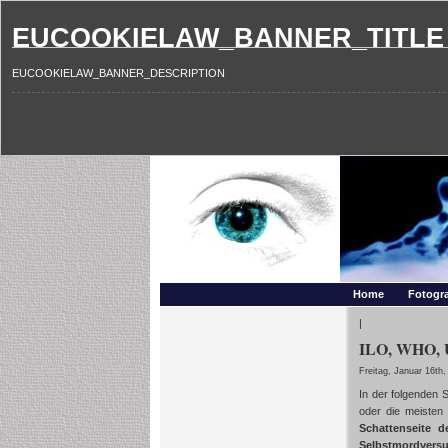
EUCOOKIELAW_BANNER_TITLE
EUCOOKIELAW_BANNER_DESCRIPTION
Photography and mo
Makros, HDRIs, Sonnenuntergaenge, Natur, Landschaften,
Home
Fotogra
|
ILO, WHO, UN
Freitag, Januar 16th,
In der folgenden 
oder die meisten 
Schattenseite 
Selbstmordversu