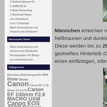
# Geldverdienen €€-
# imBILDE.at
# Mein Photoblog
# Reinhold Plank
eco-friendly.at
Lurz Christoph
Mich Unterstützen mit
Männchen
erreichen n
Amazon.de Einkäufen
hellbraunen und dunkle
Interessante Seiten
Diese werden bis zu
2
Mich Unterstützen mit
Amazon.de Einkäufen
gestreiftes Hinterleib
Photography Art Blogs
rss-verzeichnis.de
einen einfärbigen, sil
Schlagwörter
Bild
Barcelona
Belichtungsreihe
Bilder
Blume
Canon
Canon EF-S 18-
Canon
55mm 3.5-5.6 IS
EF 100mm F2.8
MACRO USM
Canon EOS