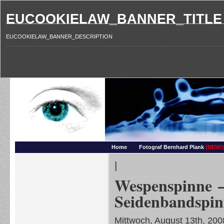
EUCOOKIELAW_BANNER_TITLE
EUCOOKIELAW_BANNER_DESCRIPTION
Photography and more – Ber
Makros, HDRIs, Sonnenuntergaenge, Natur, Landschaften, Wassertropfen, Portraets,
Home
Fotograf Bernhard Plank
(NEW!)
|
Wespenspinne –
Seidenbandspin
Mittwoch, August 13th, 200