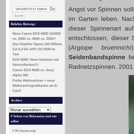
Angst vor Spinnen sol
im Garten leben. Nac
Beliebte Beiträge
dieser Spinnenart au
Neue Canon EOS 600D (1100D)
entschlossen, dieser
vs. 550D vs. 450D vs. 350D?
Das Objektiv Sigma 150-500mm
(
Argiope bruennichi
5,0-6,3 DG APO OS HSM im
Test
Seidenbandspinne
be
EOS 550D: Neue Kameras mit
Sensorflecken!!!
Radnetzspinnen. 2001 
Canon EOS 450D vs. Sony
Alpha 350
Frohe Weihnachten + neue
Weihnachtsgrußkarten als E-
Card!
Archive
# Seiten von Bekannten und mir
selbst
# fh-forum.org