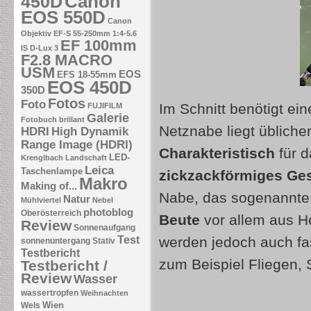
Canon
450D
EOS 550D
Canon
Objektiv EF-S 55-250mm 1:4-5.6
EF 100mm
IS
D-Lux 3
F2.8 MACRO
USM
EOS
EFS 18-55mm
EOS 450D
350D
Fotos
Foto
Im Schnitt benötigt e
FUJIFILM
Galerie
Fotobuch brillant
Netznabe liegt üblich
HDRI
High Dynamik
Range Image (HDRI)
Charakteristisch
für d
LED-
Krenglbach
Landschaft
Leica
Taschenlampe
zickzackförmiges Ge
Makro
Making of...
Nabe, das sogenannte 
Natur
Mühlviertel
Nebel
photoblog
Oberösterreich
Beute
vor allem aus 
Review
Sonnenaufgang
Test
werden jedoch auch fas
sonnenuntergang
Stativ
Testbericht
zum Beispiel Fliegen, 
Testbericht /
Review
Wasser
wassertropfen
Weihnachten
Wien
Wels