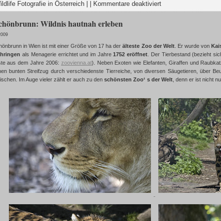
ildlife Fotografie in Österreich
| |
Kommentare deaktiviert
chönbrunn: Wildnis hautnah erleben
2009
hönbrunn in Wien ist mit einer Größe von 17 ha der
älteste Zoo der Welt
. Er wurde von
Kai
hringen
als Menagerie errichtet und im Jahre
1752 eröffnet
. Der Tierbestand (bezieht sich
liste aus dem Jahre 2006:
zoovienna.at
). Neben Exoten wie Elefanten, Giraffen und Raubkat
nen bunten Streifzug durch verschiedenste Tierreiche, von diversen Säugetieren, über Beut
ischen. Im Auge vieler zählt er auch zu den
schönsten Zoo‘ s der Welt
, denn er ist nicht 