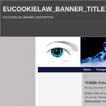
EUCOOKIELAW_BANNER_TITLE
EUCOOKIELAW_BANNER_DESCRIPTION
Photography and mo
Makros, HDRIs, Sonnenuntergaenge, Natur, Landschaften,
Home
Fotogra
|
Wildlife Foto
Montag, November 21
Endlich habe ich w
ich mir als Them
Stelzenläufer
un