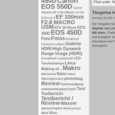
Canon
450D
Filed under:
W
EOS 550D
Canon
Tiergarten S
Objektiv EF-S 55-250mm 1:4-5.6
EF 100mm
IS
D-Lux 3
Samstag, Mai 16th, 
F2.8 MACRO
Der Tiergarten Sc
USM
EOS
EFS 18-55mm
Stephan von Lot
EOS 450D
480 Arten
. (Tier
350D
Fotos
und ermöglicht ei
Foto
FUJIFILM
Kriechtieren und F
Galerie
Fotobuch brillant
Schmankerl.
HDRI
High Dynamik
Range Image (HDRI)
LED-
Krenglbach
Landschaft
Leica
Taschenlampe
Makro
Making of...
Natur
Mühlviertel
Nebel
photoblog
Oberösterreich
Review
Sonnenaufgang
Test
sonnenuntergang
Stativ
Testbericht
Testbericht /
Review
Wasser
wassertropfen
Weihnachten
Wien
Wels