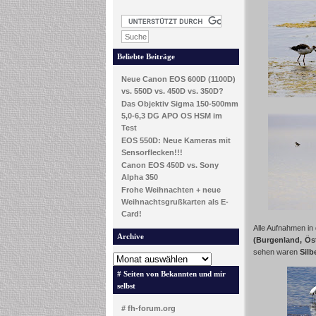
Beliebte Beiträge
Neue Canon EOS 600D (1100D)
vs. 550D vs. 450D vs. 350D?
Das Objektiv Sigma 150-500mm
5,0-6,3 DG APO OS HSM im
Test
EOS 550D: Neue Kameras mit
Sensorflecken!!!
Canon EOS 450D vs. Sony
Alpha 350
Frohe Weihnachten + neue
Weihnachtsgrußkarten als E-
Card!
Alle Aufnahmen i
Archive
(Burgenland, Öst
sehen waren
Silb
# Seiten von Bekannten und mir
selbst
# fh-forum.org