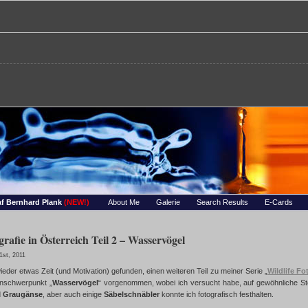
re – Bernhards Foto-Page
 Wassertropfen, Portraets, Experimentelles, Tiere, Insekten, uvm…
f Bernhard Plank
(NEW!)
About Me
Galerie
Search Results
E-Cards
grafie in Österreich Teil 2 – Wasservögel
st, 2011
ieder etwas Zeit (und Motivation) gefunden, einen weiteren Teil zu meiner Serie „
Wildlife Fo
enschwerpunkt „
Wasservögel
“ vorgenommen, wobei ich versucht habe, auf gewöhnliche Sto
d
Graugänse
, aber auch einige
Säbelschnäbler
konnte ich fotografisch festhalten.