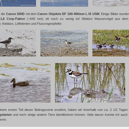
 die
Canon 550D
mit dem
Canon Objektiv EF 100-400mm L IS USM
. Einige Bilder wurde
,6 Crop-Faktor
(~640 mm) oft noch zu wenig ist! Weitere Wasservögel aus dem S
 Kiebitze, Löffelenten und Flussregenpfeifer.
einem ersten Teil dieser Beitragsserie erwähnt, haben wir innerhalb von ca. 2 1/2 Tag
gelarten
und noch einige andere Tiere identifizieren können. Viele davon konnte ich auch 
eren.