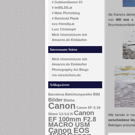
# Geldverdienen €€-
# imBILDE.at
# Mein Photoblog
Als Kamera diente
# Reinhold Plank
von
400 mm x 1
eco-friendly.at
Bruchwasserläufer,
Lurz Christoph
Mich Unterstützen mit
Amazon.de Einkäufen
Interessante Seiten
Mich Unterstützen mit
Amazon.de Einkäufen
Photography Art Blogs
rss-verzeichnis.de
Schlagwörter
Bild
Barcelona
Belichtungsreihe
Bilder
Blume
Canon
Canon EF-S 18-
Canon
55mm 3.5-5.6 IS
Wie bereits in m
EF 100mm F2.8
verschiedene Vo
MACRO USM
Beiträgen präsenti
Canon EOS