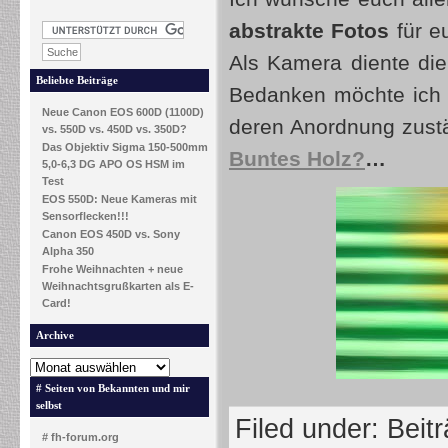
abstrakte Fotos
für e
Als Kamera diente die
Beliebte Beiträge
Bedanken möchte ich 
Neue Canon EOS 600D (1100D)
deren Anordnung zustä
vs. 550D vs. 450D vs. 350D?
Das Objektiv Sigma 150-500mm
Buntes Holz?
…
5,0-6,3 DG APO OS HSM im
Test
EOS 550D: Neue Kameras mit
Sensorflecken!!!
Canon EOS 450D vs. Sony
Alpha 350
Frohe Weihnachten + neue
Weihnachtsgrußkarten als E-
Card!
Archive
# Seiten von Bekannten und mir
selbst
Filed under:
Beit
# fh-forum.org