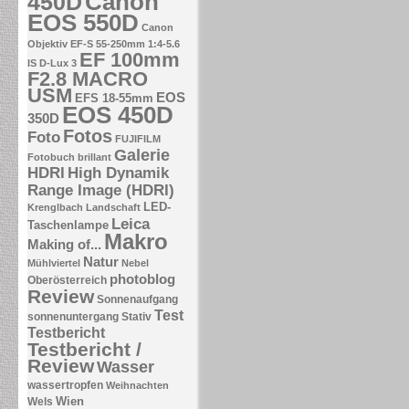
Canon
450D
EOS 550D
Canon
Objektiv EF-S 55-250mm 1:4-5.6
EF 100mm
IS
D-Lux 3
F2.8 MACRO
USM
EOS
EFS 18-55mm
EOS 450D
350D
Fotos
Foto
FUJIFILM
Galerie
Fotobuch brillant
HDRI
High Dynamik
Range Image (HDRI)
LED-
Krenglbach
Landschaft
Leica
Taschenlampe
Makro
Making of...
Natur
Mühlviertel
Nebel
photoblog
Oberösterreich
Review
Sonnenaufgang
Test
sonnenuntergang
Stativ
Testbericht
Testbericht /
Review
Wasser
wassertropfen
Weihnachten
Wien
Wels