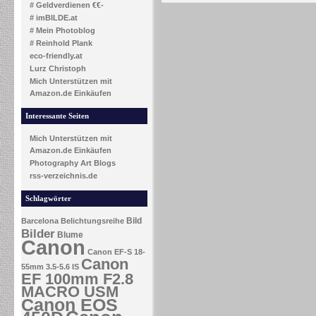
# Geldverdienen €€-
# imBILDE.at
# Mein Photoblog
# Reinhold Plank
eco-friendly.at
Lurz Christoph
Mich Unterstützen mit
Amazon.de Einkäufen
Interessante Seiten
Mich Unterstützen mit
Amazon.de Einkäufen
Photography Art Blogs
rss-verzeichnis.de
Schlagwörter
Bild
Barcelona
Belichtungsreihe
Bilder
Blume
Canon
Canon EF-S 18-
Canon
55mm 3.5-5.6 IS
EF 100mm F2.8
MACRO USM
Canon EOS