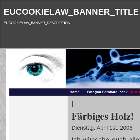
EUCOOKIELAW_BANNER_TITLE
EUCOOKIELAW_BANNER_DESCRIPTION
Photography and more – Ber
Makros, HDRIs, Sonnenuntergaenge, Natur, Landschaften, Wassertropfen, Portraets,
Home
Fotograf Bernhard Plank
(NEW!)
|
Färbiges Holz!
Dienstag, April 1st, 2008
Ich wünsche euch all