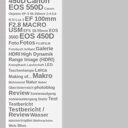
Canon
450D
EOS 550D
Canon
Objektiv EF-S 55-250mm 1:4-5.6
EF 100mm
IS
D-Lux 3
F2.8 MACRO
USM
EOS
EFS 18-55mm
EOS 450D
350D
Fotos
Foto
FUJIFILM
Galerie
Fotobuch brillant
HDRI
High Dynamik
Range Image (HDRI)
LED-
Krenglbach
Landschaft
Leica
Taschenlampe
Makro
Making of...
Natur
Mühlviertel
Nebel
photoblog
Oberösterreich
Review
Sonnenaufgang
Test
sonnenuntergang
Stativ
Testbericht
Testbericht /
Review
Wasser
wassertropfen
Weihnachten
Wien
Wels