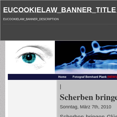
EUCOOKIELAW_BANNER_TITLE
EUCOOKIELAW_BANNER_DESCRIPTION
Photography and more – Ber
Makros, HDRIs, Sonnenuntergaenge, Natur, Landschaften, Wassertropfen, Portraets,
Home
Fotograf Bernhard Plank
(NEW!)
|
Scherben bring
Sonntag, März 7th, 2010
Scherben bringen Glüc