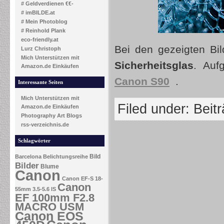
# Geldverdienen €€-
# imBILDE.at
# Mein Photoblog
# Reinhold Plank
eco-friendly.at
Bei den gezeigten Bi
Lurz Christoph
Mich Unterstützen mit
Sicherheitsglas
. Auf
Amazon.de Einkäufen
Canon S90
.
Interessante Seiten
Mich Unterstützen mit
Filed under:
Beit
Amazon.de Einkäufen
Photography Art Blogs
rss-verzeichnis.de
Schlagwörter
Bild
Barcelona
Belichtungsreihe
Bilder
Blume
Canon
Canon EF-S 18-
Canon
55mm 3.5-5.6 IS
EF 100mm F2.8
MACRO USM
Canon EOS