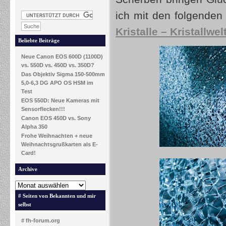
ich mit den folgenden 
Kristalle – Kristallwel
Beliebte Beiträge
Neue Canon EOS 600D (1100D)
vs. 550D vs. 450D vs. 350D?
Das Objektiv Sigma 150-500mm
5,0-6,3 DG APO OS HSM im
Test
EOS 550D: Neue Kameras mit
Sensorflecken!!!
Canon EOS 450D vs. Sony
Alpha 350
Frohe Weihnachten + neue
Weihnachtsgrußkarten als E-
Card!
Archive
# Seiten von Bekannten und mir
selbst
# fh-forum.org