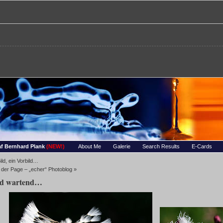
re – Bernhards Foto-Page
 Wassertropfen, Portraets, Experimentelles, Tiere, Insekten, uvm…
f Bernhard Plank
(NEW!)
About Me
Galerie
Search Results
E-Cards
Bild, ein Vorbild…
 der Page – „echer“ Photoblog
»
nd wartend…