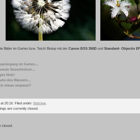
e Bilder im Garten bzw. Teich/ Biotop mit der
Canon EOS 350D
und
Standard- Objectiv E
Spaziergang im Garten…
nende Streichhölzer…
ges Holz!
Ruhe des Wassers…
ch etwas verpasst?
at 20:16. Filed under:
Beiträge
.
gs are currently closed.
 closed.