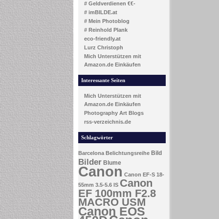
# Geldverdienen €€-
# imBILDE.at
# Mein Photoblog
# Reinhold Plank
eco-friendly.at
Lurz Christoph
Mich Unterstützen mit
Amazon.de Einkäufen
Interessante Seiten
Mich Unterstützen mit
Amazon.de Einkäufen
Photography Art Blogs
rss-verzeichnis.de
Schlagwörter
Bild
Barcelona
Belichtungsreihe
Bilder
Blume
Canon
Canon EF-S 18-
Canon
55mm 3.5-5.6 IS
EF 100mm F2.8
MACRO USM
Canon EOS