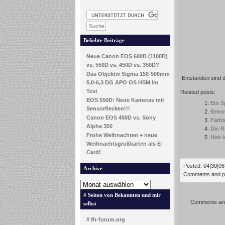
Beliebte Beiträge
Neue Canon EOS 600D (1100D)
vs. 550D vs. 450D vs. 350D?
Das Objektiv Sigma 150-500mm
Entstanden sind di
5,0-6,3 DG APO OS HSM im
Test
Related posts:
EOS 550D: Neue Kameras mit
Ein 
Sensorflecken!!!
Bren
Canon EOS 450D vs. Sony
Färbi
Alpha 350
Die 
Frohe Weihnachten + neue
Hab i
Weihnachtsgrußkarten als E-
Card!
Posted: 04|30|08 
Archive
Comments and pin
# Seiten von Bekannten und mir
Comments are
selbst
# fh-forum.org