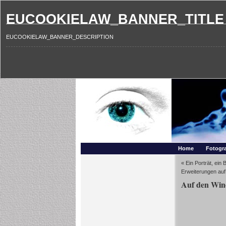
EUCOOKIELAW_BANNER_TITLE
EUCOOKIELAW_BANNER_DESCRIPTION
Photography and mo
Makros, HDRIs, Sonnenuntergaenge, Natur, Landschaften,
Home
Fotogra
«
Ein Porträt, ein 
Erweiterungen auf
Auf den Wi