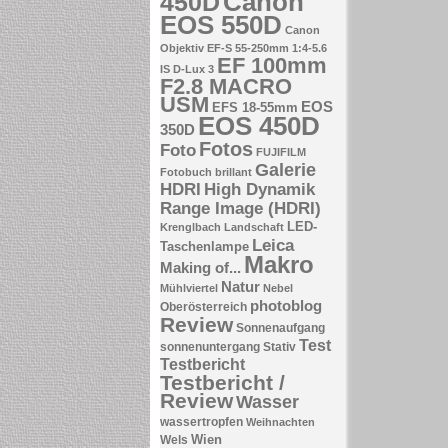
Canon
450D
EOS 550D
Canon
Objektiv EF-S 55-250mm 1:4-5.6
EF 100mm
IS
D-Lux 3
F2.8 MACRO
USM
EOS
EFS 18-55mm
EOS 450D
350D
Fotos
Foto
FUJIFILM
Galerie
Fotobuch brillant
HDRI
High Dynamik
Range Image (HDRI)
LED-
Krenglbach
Landschaft
Leica
Taschenlampe
Makro
Making of...
Natur
Mühlviertel
Nebel
photoblog
Oberösterreich
Review
Sonnenaufgang
Test
sonnenuntergang
Stativ
Testbericht
Testbericht /
Review
Wasser
wassertropfen
Weihnachten
Wien
Wels