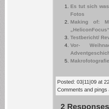
Es tut sich w
Fotos
Making of: Ma
„HeliconFocus
Testbericht/ R
Vor- Weihnac
Adventgeschich
Makrofotografi
Posted: 03|11|09 at 22
Comments and pings a
2 Responses