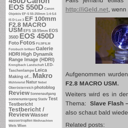
Canon
450D
Falls jemand etwas 
EOS 550D
http://iGeld.net
, wenn 
Canon
Objektiv EF-S 55-250mm 1:4-5.6
EF 100mm
IS
D-Lux 3
F2.8 MACRO
USM
EOS
EFS 18-55mm
EOS 450D
350D
Fotos
Foto
FUJIFILM
Galerie
Fotobuch brillant
HDRI
High Dynamik
Range Image (HDRI)
LED-
Krenglbach
Landschaft
Leica
Taschenlampe
Aufgenommen wurden 
Makro
Making of...
Natur
F2.8 MACRO USM.
Mühlviertel
Nebel
photoblog
Oberösterreich
Review
Weiters wird es in d
Sonnenaufgang
Test
sonnenuntergang
Stativ
Thema:
Slave Flash –
Testbericht
Testbericht /
also schaut bald wiede
Review
Wasser
wassertropfen
Weihnachten
Related posts:
Wien
Wels