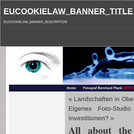
EUCOOKIELAW_BANNER_TITLE
EUCOOKIELAW_BANNER_DESCRIPTION
Photography and more – Ber
Makros, HDRIs, Sonnenuntergaenge, Natur, Landschaften, Wassertropfen, Portraets,
Home
Fotograf Bernhard Plank
(NEW!)
«
Landschaften in Obe
Eigenes Foto-Studio
Investitionen?
»
All about th