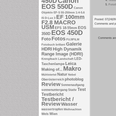
Canon
450D
EOS 550D
Foto
Canon
Objektiv EF-S 55-250mm 1:4-5.6
EF 100mm
IS
D-Lux 3
Posted: 07|24|09 
F2.8 MACRO
Comments and pin
USM
EOS
EFS 18-55mm
EOS 450D
350D
Fotos
Comments are
Foto
FUJIFILM
Galerie
Fotobuch brillant
HDRI
High Dynamik
Range Image (HDRI)
LED-
Krenglbach
Landschaft
Leica
Taschenlampe
Makro
Making of...
Natur
Mühlviertel
Nebel
photoblog
Oberösterreich
Review
Sonnenaufgang
Test
sonnenuntergang
Stativ
Testbericht
Testbericht /
Review
Wasser
wassertropfen
Weihnachten
Wien
Wels