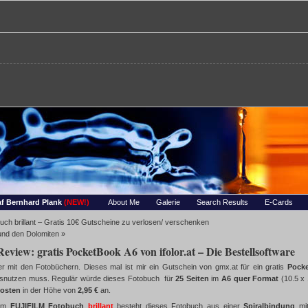
re – Bernhards Foto-Page
 Wassertropfen, Portraets, Experimentelles, Tiere, Insekten, uvm…
f Bernhard Plank
(NEW!)
About Me
Galerie
Search Results
E-Cards
ch brillant – Gratis 10€ Gutscheine zu verlosen/ verschenken
 und den Dolomiten
»
Review: gratis PocketBook A6 von ifolor.at – Die Bestellsoftware
r mit den Fotobüchern. Dieses mal ist mir ein Gutschein von gmx.at für ein gratis
Pock
ausnutzen muss. Regulär würde dieses Fotobuch für
25 Seiten
im
A6 quer Format
(10.5 x
osten
in der Höhe von
2,95 €
an.
zum
FUJIFILM Fotobuch
brillant
besteht dieses Fotobuch aus einer
Spiralbindung
mi