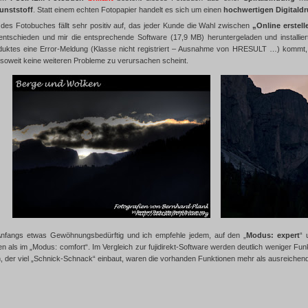
unststoff
. Statt einem echten Fotopapier handelt es sich um einen
hochwertigen Digitald
g des Fotobuches fällt sehr positiv auf, das jeder Kunde die Wahl zwischen
„Online erstell
e entschieden und mir die entsprechende Software (17,9 MB) heruntergeladen und installier
uktes eine Error-Meldung (Klasse nicht registriert – Ausnahme von HRESULT …) kommt
soweit keine weiteren Probleme zu verursachen scheint.
 Anfangs etwas Gewöhnungsbedürftig und ich empfehle jedem, auf den „
Modus: expert
“ 
n als im „Modus: comfort“. Im Vergleich zur fujidirekt-Software werden deutlich weniger F
n, der viel „Schnick-Schnack“ einbaut, waren die vorhanden Funktionen mehr als ausreichend