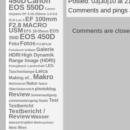
Canon
450D
Posted: 03|30|10 at 2
EOS 550D
Comments and pings a
Canon
Objektiv EF-S 55-250mm 1:4-5.6
EF 100mm
IS
D-Lux 3
F2.8 MACRO
USM
Comments are close
EOS
EFS 18-55mm
EOS 450D
350D
Fotos
Foto
FUJIFILM
Galerie
Fotobuch brillant
HDRI
High Dynamik
Range Image (HDRI)
LED-
Krenglbach
Landschaft
Leica
Taschenlampe
Makro
Making of...
Natur
Mühlviertel
Nebel
photoblog
Oberösterreich
Review
Sonnenaufgang
Test
sonnenuntergang
Stativ
Testbericht
Testbericht /
Review
Wasser
wassertropfen
Weihnachten
Wien
Wels