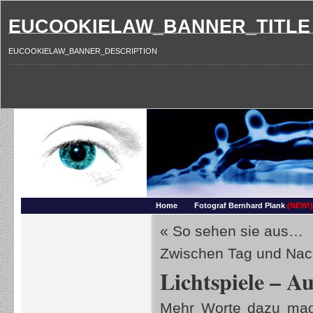
EUCOOKIELAW_BANNER_TITLE
EUCOOKIELAW_BANNER_DESCRIPTION
Photography and more – Ber
Makros, HDRIs, Sonnenuntergaenge, Natur, Landschaften, Wassertropfen, Portraets,
Home
Fotograf Bernhard Plank
(NEW!)
«
So sehen sie aus…
Zwischen Tag und Na
Lichtspiele – A
Mehr Worte dazu mag 