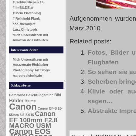
# Geldverdienen €€-
# imBILDE.at
# Mein Photoblog
Aufgenommen wurden 
# Reinhold Plank
eco-friendly.at
März 2010.
Lurz Christoph
Mich Unterstützen mit
Related posts:
Amazon.de Einkäufen
Interessante Seiten
Fotos, Bilder
Mich Unterstützen mit
Flughafen
Amazon.de Einkäufen
So sehen sie 
Photography Art Blogs
rss-verzeichnis.de
Scherben brin
Schlagwörter
Klivie oder au
Bild
Barcelona
Belichtungsreihe
sagen…
Bilder
Blume
Canon
Canon EF-S 18-
Abstrakte Impr
Canon
55mm 3.5-5.6 IS
EF 100mm F2.8
MACRO USM
Canon EOS