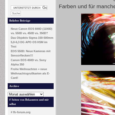
Farben und für manche 
Beliebte Beiträge
Neue Canon EOS 600D (1100D)
vs. 550D vs. 450D vs. 350D?
Das Objektiv Sigma 150-500mm
5,0-6,3 DG APO OS HSM im
Test
EOS 550D: Neue Kameras mit
Sensorflecken!!!
Canon EOS 450D vs. Sony
Alpha 350
Frohe Weihnachten + neue
Weihnachtsgrußkarten als E-
Card!
Archive
# Seiten von Bekannten und mir
selbst
# fh-forum.org