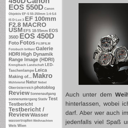
Canon
450D
EOS 550D
Canon
Objektiv EF-S 55-250mm 1:4-5.6
EF 100mm
IS
D-Lux 3
F2.8 MACRO
USM
EOS
EFS 18-55mm
EOS 450D
350D
Fotos
Foto
FUJIFILM
Galerie
Fotobuch brillant
HDRI
High Dynamik
Range Image (HDRI)
LED-
Krenglbach
Landschaft
Leica
Taschenlampe
Makro
Making of...
Natur
Mühlviertel
Nebel
photoblog
Oberösterreich
Review
Auch unter dem
Wei
Sonnenaufgang
Test
sonnenuntergang
Stativ
hinterlassen, wobei i
Testbericht
Testbericht /
darf. Aber wer auch i
Review
Wasser
wassertropfen
jedenfalls viel Spaß u
Weihnachten
Wien
Wels