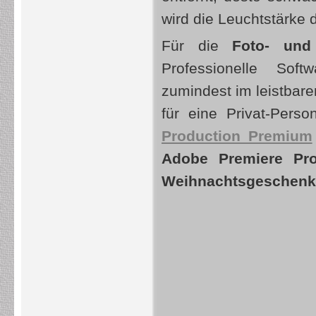
wird die Leuchtstärke
Für die
Foto- und
Professionelle Soft
zumindest im leistbar
für eine Privat-Pers
Production Premium
Adobe Premiere Pr
Weihnachtsgeschenk