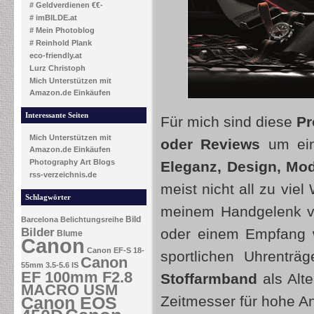
# Geldverdienen €€-
# imBILDE.at
# Mein Photoblog
# Reinhold Plank
eco-friendly.at
Lurz Christoph
Mich Unterstützen mit
Amazon.de Einkäufen
Interessante Seiten
Für mich sind diese
Pr
Mich Unterstützen mit
oder Reviews
um ein 
Amazon.de Einkäufen
Photography Art Blogs
Eleganz, Design, Mo
rss-verzeichnis.de
meist nicht all zu viel
Schlagwörter
meinem Handgelenk vo
Bild
Barcelona
Belichtungsreihe
Bilder
oder einem Empfang w
Blume
Canon
Canon EF-S 18-
sportlichen Uhrenträ
Canon
55mm 3.5-5.6 IS
EF 100mm F2.8
Stoffarmband
als Alte
MACRO USM
Canon EOS
Zeitmesser für hohe An