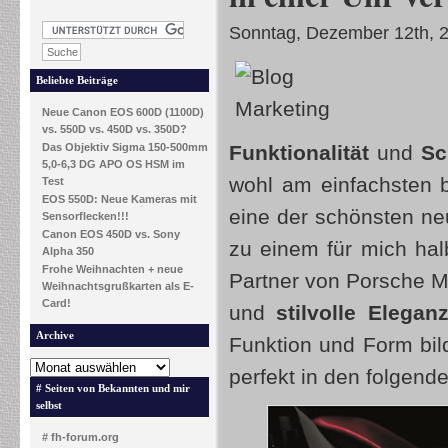
Sonntag, Dezember 12th, 
Beliebte Beiträge
Neue Canon EOS 600D (1100D)
vs. 550D vs. 450D vs. 350D?
Das Objektiv Sigma 150-500mm
Funktionalität
und
Sc
5,0-6,3 DG APO OS HSM im
wohl am einfachsten 
Test
EOS 550D: Neue Kameras mit
eine der schönsten n
Sensorflecken!!!
Canon EOS 450D vs. Sony
zu einem für mich hal
Alpha 350
Frohe Weihnachten + neue
Partner von Porsche M
Weihnachtsgrußkarten als E-
Card!
und
stilvolle Elegan
Archive
Funktion und Form bil
perfekt in den folgend
# Seiten von Bekannten und mir
selbst
# fh-forum.org