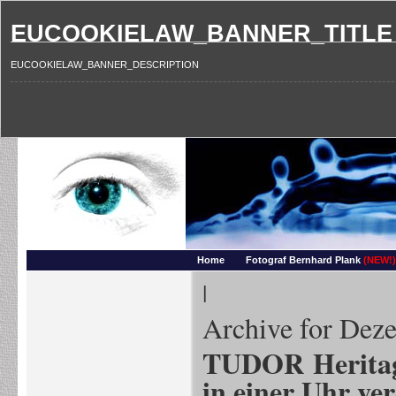
EUCOOKIELAW_BANNER_TITLE
EUCOOKIELAW_BANNER_DESCRIPTION
Photography and more – Ber
Makros, HDRIs, Sonnenuntergaenge, Natur, Landschaften, Wassertropfen, Portraets,
Home
Fotograf Bernhard Plank
(NEW!)
|
Archive for Dez
TUDOR Heritage
in einer Uhr ver