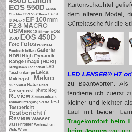
Canon
450D
Kartonschachtel gelief
EOS 550D
Canon
dem älteren Model, d
Objektiv EF-S 55-250mm 1:4-5.6
EF 100mm
IS
D-Lux 3
Gürteltasche für die St
F2.8 MACRO
USM
EOS
EFS 18-55mm
EOS 450D
350D
Fotos
Foto
FUJIFILM
Galerie
Fotobuch brillant
HDRI
High Dynamik
Range Image (HDRI)
LED-
Krenglbach
Landschaft
Leica
Taschenlampe
LED LENSER® H7 ode
Makro
Making of...
zu Beantworten. Als
Natur
Mühlviertel
Nebel
photoblog
Oberösterreich
tendierte ich zuerst 
Review
Sonnenaufgang
kleiner und leichter 
Test
sonnenuntergang
Stativ
Testbericht
Lauf mit beiden Lam
Testbericht /
Review
Wasser
Tragekomfort beim L
wassertropfen
Weihnachten
Wien
beim Joggen
war um 
Wels