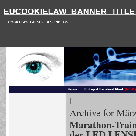
EUCOOKIELAW_BANNER_TITLE
EUCOOKIELAW_BANNER_DESCRIPTION
Photography and more – Ber
Makros, HDRIs, Sonnenuntergaenge, Natur, Landschaften, Wassertropfen, Portraets,
Home
Fotograf Bernhard Plank
(NEW!)
|
Archive for Mär
Marathon-Train
der LED LENS