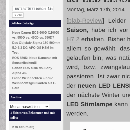
Montag, März 17th, 2014
[
blab-Review
] Leider
Beliebte Beiträge
Saison
, habe ich vo
Neue Canon EOS 600D (1100D)
vs. 550D vs. 450D vs. 350D?
H7.2
erhalten. Bisher 
Das Objektiv Sigma 150-500mm
allem so gewählt, da
5,0-6,3 DG APO OS HSM im
Test
gelaufen bin, was nat
EOS 550D: Neue Kameras mit
Sensorflecken!!!
wird, bzw. zwangsläu
Canon EOS 450D vs. Sony
Alpha 350
passieren. Ist zwar ni
Frohe Weihnachten + neue
Weihnachtsgrußkarten als E-
der
neuen LED LENS
Card!
der nächste Winter u
Archive
LED Stirnlampe
kann 
werden.
# Seiten von Bekannten und mir
selbst
# fh-forum.org