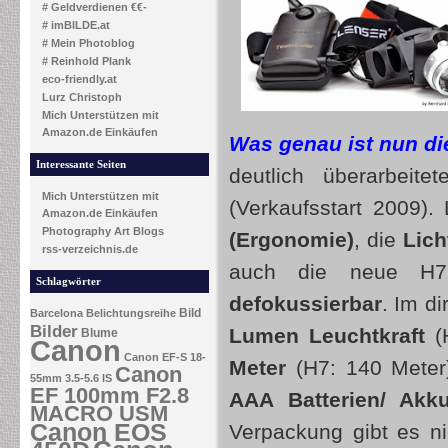
# Geldverdienen €€-
# imBILDE.at
# Mein Photoblog
# Reinhold Plank
eco-friendly.at
Lurz Christoph
Mich Unterstützen mit
Amazon.de Einkäufen
Was genau ist nun d
Interessante Seiten
deutlich überarbeite
Mich Unterstützen mit
(Verkaufsstart 2009)
Amazon.de Einkäufen
Photography Art Blogs
(Ergonomie)
, die
Lich
rss-verzeichnis.de
auch die neue H
Schlagwörter
defokussierbar
. Im d
Bild
Barcelona
Belichtungsreihe
Bilder
Lumen Leuchtkraft
(
Blume
Canon
Canon EF-S 18-
Meter
(H7: 140 Meter)
Canon
55mm 3.5-5.6 IS
EF 100mm F2.8
AAA Batterien/ Akk
MACRO USM
Canon EOS
Verpackung gibt es n