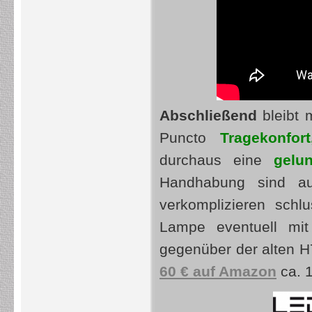
Abschließend
bleibt 
Puncto
T
ragekonfor
durchaus eine
gelu
Handhabung sind au
verkomplizieren schl
Lampe eventuell mi
gegenüber der alten H7
60 € auf Amazon
ca. 1