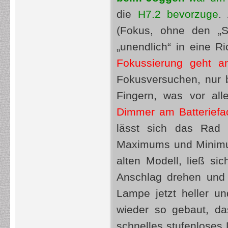
die
H7.2 bevorzuge
.
(Fokus, ohne den „S
„unendlich“ in eine R
Fokussierung geht a
Fokusversuchen, nur b
Fingern, was vor al
Dimmer am Batteriefac
lässt sich das Rad 
Maximums und Minimum
alten Modell, ließ s
Anschlag drehen und 
Lampe jetzt heller u
wieder so gebaut, da
schnelles stufenloses