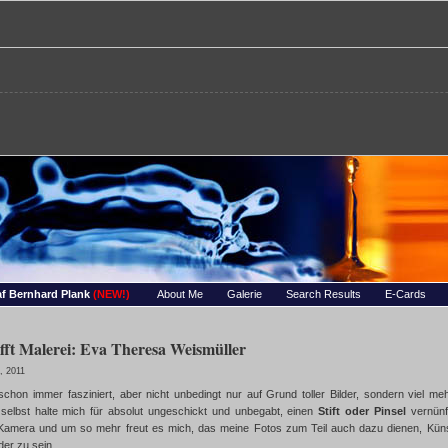
re – Bernhards Foto-Page
 Wassertropfen, Portraets, Experimentelles, Tiere, Insekten, uvm…
f Bernhard Plank
(NEW!)
About Me
Galerie
Search Results
E-Cards
ifft Malerei: Eva Theresa Weismüller
, 2011
schon immer fasziniert, aber nicht unbedingt nur auf Grund toller Bilder, sondern viel m
selbst halte mich für absolut ungeschickt und unbegabt, einen
Stift oder Pinsel
vernünf
 Kamera und um so mehr freut es mich, das meine Fotos zum Teil auch dazu dienen, Küns
lder zu sein.