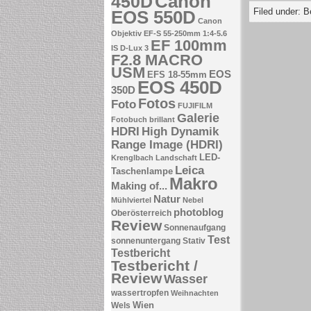
Canon
450D
Filed under:
B
EOS 550D
Canon
Objektiv EF-S 55-250mm 1:4-5.6
EF 100mm
IS
D-Lux 3
F2.8 MACRO
USM
EOS
EFS 18-55mm
EOS 450D
350D
Fotos
Foto
FUJIFILM
Galerie
Fotobuch brillant
HDRI
High Dynamik
Range Image (HDRI)
LED-
Krenglbach
Landschaft
Leica
Taschenlampe
Makro
Making of...
Natur
Mühlviertel
Nebel
photoblog
Oberösterreich
Review
Sonnenaufgang
Test
sonnenuntergang
Stativ
Testbericht
Testbericht /
Review
Wasser
wassertropfen
Weihnachten
Wien
Wels