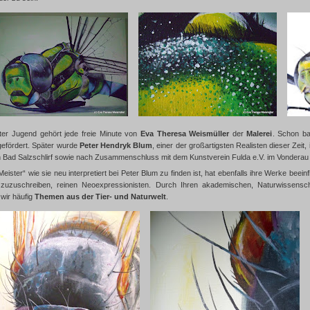
ter Jugend gehört jede freie Minute von
Eva Theresa Weismüller
der
Malerei
. Schon ba
efördert. Später wurde
Peter Hendryk Blum
, einer der großartigsten Realisten dieser Zeit,
on Bad Salzschlirf sowie nach Zusammenschluss mit dem Kunstverein Fulda e.V. im Vondera
Meister“ wie sie neu interpretiert bei Peter Blum zu finden ist, hat ebenfalls ihre Werke beein
zuzuschreiben, reinen Neoexpressionisten. Durch Ihren akademischen, Naturwissenscha
 wir häufig
Themen aus der Tier- und Naturwelt
.