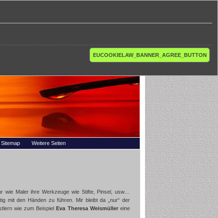
EUCOOKIELAW_BANNER_AGREE_BUTTON
Sitemap
Weitere Seiten
ehr wie Maler ihre Werkzeuge wie Stifte, Pinsel, usw…
tig mit den Händen zu führen. Mir bleibt da „nur“ der
tlern wie zum Beispiel
Eva Theresa Weismüller
eine