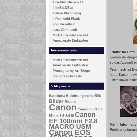
# Geldverdienen €€-
# imBILDE.at
# Mein Photoblog
# Reinhold Plank
eco-friendly.at
Lurz Christoph
Mich Unterstützen mit
Amazon.de Einkäufen
Interessante Seiten
„Natur im Detail
wurden die darges
Mich Unterstützen mit
so das Ausmaß e
Amazon.de Einkäufen
Technisch
ist Ev
Photography Art Blogs
harte Kanten sow
rss-verzeichnis.de
Linien sowie in u
Schlagwörter
Bild
Barcelona
Belichtungsreihe
Bilder
Blume
Canon
Canon EF-S 18-
Canon
55mm 3.5-5.6 IS
EF 100mm F2.8
MACRO USM
Mehr Informati
Canon EOS
Ernährungsberat