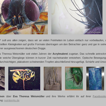
“
soll uns allen zeigen, dass wir an vielen Feinheiten im Leben einfach nur vorbeilaufen,
tellten Kleinigkeiten auf große Formate übertragen um den Betrachter ganz und gar in sei
iner ausgewachsenen deutschen Dogge.
a Theresa Weismüller seit vielen Jahren der
Acrylmalerei
zugetan. Das schnelle antrockn
ie weiche Übergänge können in kurzer Zeit nacheinander entstehen. Optische Bewegunge
ndurchsichtigen, plakativen scheinenden Tropfen abschließend hinzugefügt. Schärfe und Uns
onen
über
Eva Theresa Weismüller
und ihre Werke erfährt ihr auf ihrer
Facebooks
ung:
nutrition4u.de