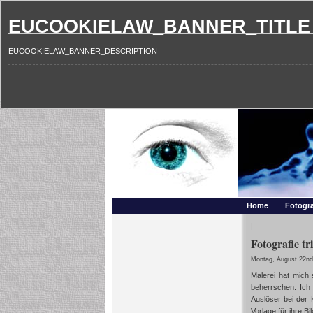
EUCOOKIELAW_BANNER_TITLE
EUCOOKIELAW_BANNER_DESCRIPTION
Photography and mo
Makros, HDRIs, Sonnenuntergaenge, Natur, Landschaften,
Home
Fotogra
|
Fotografie tr
Montag, August 22nd
Malerei hat mich 
beherrschen. Ich 
Auslöser bei der
Vorlage für ihre Bi