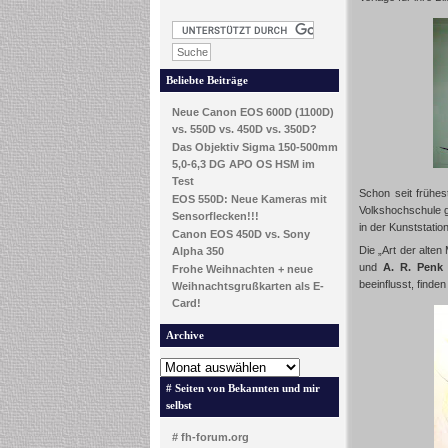
Beliebte Beiträge
Neue Canon EOS 600D (1100D)
vs. 550D vs. 450D vs. 350D?
Das Objektiv Sigma 150-500mm
5,0-6,3 DG APO OS HSM im
Test
Schon seit frühes
EOS 550D: Neue Kameras mit
Volkshochschule g
Sensorflecken!!!
in der Kunststati
Canon EOS 450D vs. Sony
Die „Art der alten 
Alpha 350
und
A. R. Penk
Frohe Weihnachten + neue
beeinflusst, finden
Weihnachtsgrußkarten als E-
Card!
Archive
# Seiten von Bekannten und mir
selbst
# fh-forum.org