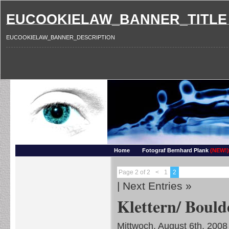
EUCOOKIELAW_BANNER_TITLE
EUCOOKIELAW_BANNER_DESCRIPTION
Photography and more – Ber
Makros, HDRIs, Sonnenuntergaenge, Natur, Landschaften, Wassertropfen, Portraets,
Home
Fotograf Bernhard Plank
(NEW!)
Page 2 of 2
<
1
2
|
Next Entries »
Klettern/ Bould
Mittwoch, August 6th, 2008