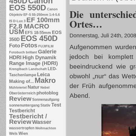
Canon
450D
EOS 550D
Die unterschi
Canon
Objektiv EF-S 55-250mm 1:4-5.6
EF 100mm
Ortes…
IS
D-Lux 3
F2.8 MACRO
USM
EOS
EFS 18-55mm
Donnerstag, Juli 24th, 200
EOS 450D
350D
Fotos
Foto
Aufgenommen wurden 
FUJIFILM
Galerie
Fotobuch brillant
jedoch bei komplett
HDRI
High Dynamik
Range Image (HDRI)
beeindruckend wie gr
LED-
Krenglbach
Landschaft
Leica
Taschenlampe
obwohl „nur“ das Wett
Makro
Making of...
der Früh aufgenomm
Natur
Mühlviertel
Nebel
photoblog
Oberösterreich
Abend.
Review
Sonnenaufgang
Test
sonnenuntergang
Stativ
Testbericht
Testbericht /
Review
Wasser
wassertropfen
Weihnachten
Wien
Wels