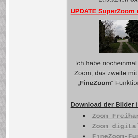
UPDATE SuperZoom mi
Ich habe nocheinmal 
Zoom, das zweite mi
„
FineZoom
“ Funktio
Download der Bilder i
Zoom Freiha
Zoom digita
FineZoom-Fu