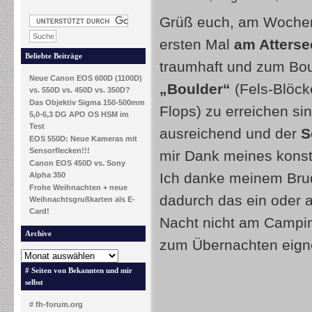
Grüß euch, am Wochen
ersten Mal
am Atterse
Beliebte Beiträge
traumhaft und zum Bou
Neue Canon EOS 600D (1100D)
„Boulder“
(Fels-Blöck
vs. 550D vs. 450D vs. 350D?
Das Objektiv Sigma 150-500mm
Flops) zu erreichen s
5,0-6,3 DG APO OS HSM im
Test
ausreichend und der
S
EOS 550D: Neue Kameras mit
Sensorflecken!!!
mir Dank meines konst
Canon EOS 450D vs. Sony
Ich danke meinem Brude
Alpha 350
Frohe Weihnachten + neue
dadurch das ein oder 
Weihnachtsgrußkarten als E-
Card!
Nacht nicht am Campin
Archive
zum Übernachten eign
# Seiten von Bekannten und mir
selbst
# fh-forum.org