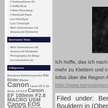
# Geldverdienen €€-
# imBILDE.at
# Mein Photoblog
# Reinhold Plank
eco-friendly.at
Lurz Christoph
Mich Unterstützen mit
Amazon.de Einkäufen
Interessante Seiten
Mich Unterstützen mit
Amazon.de Einkäufen
Photography Art Blogs
rss-verzeichnis.de
Ich hoffe, das ich nac
Schlagwörter
mehr zu Klettern und v
Bild
Barcelona
Belichtungsreihe
Infos über die Region 
Bilder
Blume
Canon
http://www.bergsteigen.
Canon EF-S 18-
Canon
55mm 3.5-5.6 IS
EF 100mm F2.8
Filed under:
Ber
MACRO USM
Canon EOS
Bouldern in (Ober