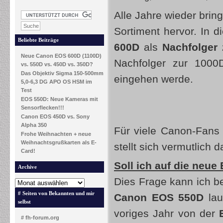
Alle Jahre wieder brin
Sortiment hervor. In 
Beliebte Beiträge
600D
als
Nachfolger
Neue Canon EOS 600D (1100D)
Nachfolger zur 1000
vs. 550D vs. 450D vs. 350D?
Das Objektiv Sigma 150-500mm
eingehen werde.
5,0-6,3 DG APO OS HSM im
Test
EOS 550D: Neue Kameras mit
Sensorflecken!!!
Canon EOS 450D vs. Sony
Alpha 350
Für viele Canon-Fans
Frohe Weihnachten + neue
Weihnachtsgrußkarten als E-
stellt sich vermutlich 
Card!
Soll ich auf die neu
Archive
Dies Frage kann ich be
# Seiten von Bekannten und mir
Canon EOS 550D
lau
selbst
voriges Jahr von der
# fh-forum.org