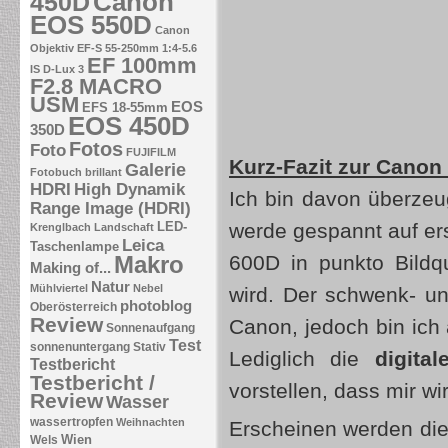
Canon
450D
EOS 550D
Canon
Objektiv EF-S 55-250mm 1:4-5.6
EF 100mm
IS
D-Lux 3
F2.8 MACRO
USM
EOS
EFS 18-55mm
EOS 450D
350D
Fotos
Foto
FUJIFILM
Kurz-Fazit zur Canon
Galerie
Fotobuch brillant
HDRI
High Dynamik
Ich bin davon überzeu
Range Image (HDRI)
LED-
werde gespannt auf er
Krenglbach
Landschaft
Leica
Taschenlampe
Makro
600D in punkto Bildq
Making of...
Natur
Mühlviertel
Nebel
wird. Der schwenk- u
photoblog
Oberösterreich
Review
Canon, jedoch bin ich
Sonnenaufgang
Test
sonnenuntergang
Stativ
Lediglich die
digita
Testbericht
Testbericht /
vorstellen, dass mir wi
Review
Wasser
wassertropfen
Weihnachten
Erscheinen werden die 
Wien
Wels