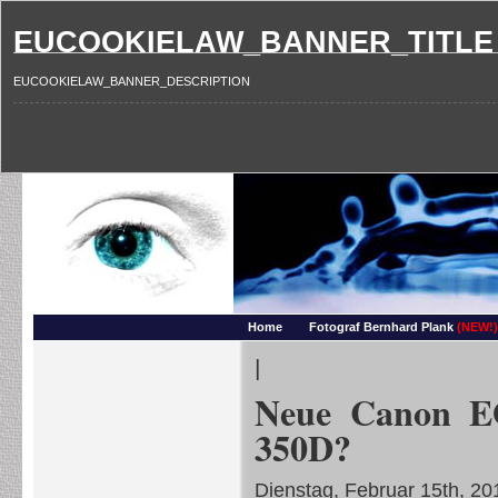
EUCOOKIELAW_BANNER_TITLE
EUCOOKIELAW_BANNER_DESCRIPTION
Photography and more – Ber
Makros, HDRIs, Sonnenuntergaenge, Natur, Landschaften, Wassertropfen, Portraets,
Home
Fotograf Bernhard Plank
(NEW!)
|
Neue Canon EO
350D?
Dienstag, Februar 15th, 20