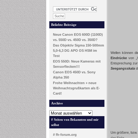
Beliebte Beiträge
Neue Canon EOS 600D (1100D)
vs. 550D vs. 450D vs. 350D?
Das Objektiv Sigma 150-500mm
5,0-6,3 DG APO OS HSM im
Wellen können d
Test
Eindrücke
von „W
EOS 550D: Neue Kameras mit
Entsprechung zu
Sensorflecken!!!
Seegangsskala
d
Canon EOS 450D vs. Sony
Alpha 350
Frohe Weihnachten + neue
Weihnachtsgrußkarten als E-
Card!
Archive
# Seiten von Bekannten und mir
selbst
Um größere, bzw.
# fh-forum.org
der Erde
„.