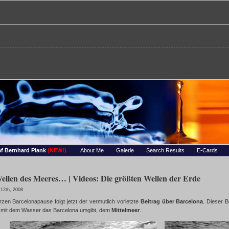
re – Bernhards Foto-Page
 Wassertropfen, Portraets, Experimentelles, Tiere, Insekten, uvm…
f Bernhard Plank
(NEW!)
About Me
Galerie
Search Results
E-Cards
ellen des Meeres… | Videos: Die größten Wellen der Erde
12th, 2008
zen Barcelonapause folgt jetzt der vermutlich vorletzte
Beitrag über Barcelona
. Dieser B
r mit dem Wasser das Barcelona umgibt, dem
Mittelmeer
.