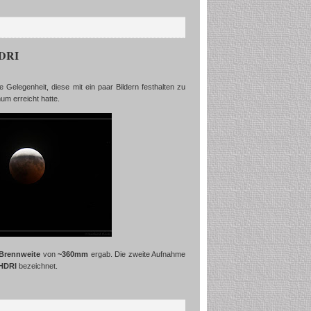
HDRI
 Gelegenheit, diese mit ein paar Bildern festhalten zu
um erreicht hatte.
-Brennweite
von
~360mm
ergab. Die zweite Aufnahme
HDRI
bezeichnet.