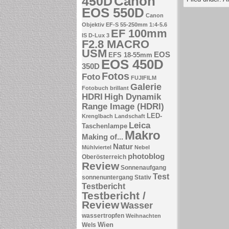
Canon
450D
EOS 550D
Canon
Objektiv EF-S 55-250mm 1:4-5.6
EF 100mm
IS
D-Lux 3
F2.8 MACRO
USM
EOS
EFS 18-55mm
EOS 450D
350D
Fotos
Foto
FUJIFILM
Galerie
Fotobuch brillant
HDRI
High Dynamik
Range Image (HDRI)
LED-
Krenglbach
Landschaft
Leica
Taschenlampe
Makro
Making of...
Natur
Mühlviertel
Nebel
photoblog
Oberösterreich
Review
Sonnenaufgang
Test
sonnenuntergang
Stativ
Testbericht
Testbericht /
Review
Wasser
wassertropfen
Weihnachten
Wien
Wels