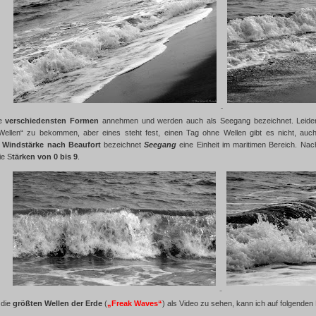
ie
verschiedensten Formen
annehmen und werden auch als Seegang bezeichnet. Leider 
ellen“ zu bekommen, aber eines steht fest, einen Tag ohne Wellen gibt es nicht, auch
r
Windstärke nach Beaufort
bezeichnet
Seegang
eine Einheit im maritimen Bereich. N
ie S
tärken von 0 bis 9
.
 die
größten Wellen der Erde
(
„Freak Waves“
) als Video zu sehen, kann ich auf folgenden