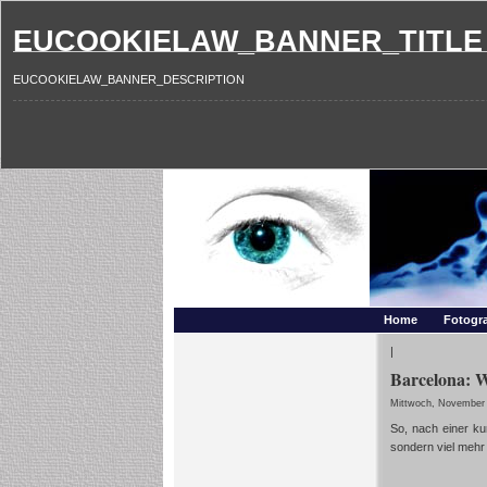
EUCOOKIELAW_BANNER_TITLE
EUCOOKIELAW_BANNER_DESCRIPTION
Photography and mo
Makros, HDRIs, Sonnenuntergaenge, Natur, Landschaften,
Home
Fotogra
|
Barcelona: W
Mittwoch, November 
So, nach einer kur
sondern viel meh