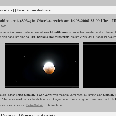
arcelona
| |
Kommentare deaktiviert
ndfinsternis (80%) in Oberösterreich am 16.08.2008 23:00 Uhr – 
, 2008
nnte in Ã–sterreich wieder einmal eine
Mondfinsternis
betrachtet werden und ich hatte die
t sich dabei um eine ca.
80% partielle Mondfinsternis
, die um 23:10 Uhr Ortszeit ihr Maxim
e ein „altes“
Leica-Objektiv + Converter
von meinem Vater, was in Summe eine
Objektiv
 7 Aufnahmen mit unterschiedlichen Belichtungszeiten zusammengesetzt und wird auch als
ahmen sind in meiner
Foto-Galerie
zu betrachten.
nkündigung
| |
Kommentare deaktiviert