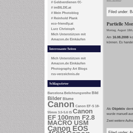
# Geldverdienen €€-
# imBILDE.at
Filed under:
B
# Mein Photoblog
# Reinhold Plank
Partielle Mo
eco-friendly.at
Lurz Christoph
Montag, August 18th
Mich Unterstützen mit
Am
16.08.2008
ko
Amazon.de Einkäufen
können. Es handel
Interessante Seiten
Mich Unterstützen mit
Amazon.de Einkäufen
Photography Art Blogs
rss-verzeichnis.de
Schlagwörter
Bild
Barcelona
Belichtungsreihe
Bilder
Blume
Canon
Canon EF-S 18-
Als
Objektiv
dient
Canon
55mm 3.5-5.6 IS
wurde manuell aus
EF 100mm F2.8
Zwei weitere Aufn
MACRO USM
Canon EOS
Filed under:
A