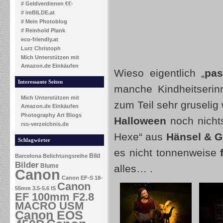
# Geldverdienen €€-
# imBILDE.at
# Mein Photoblog
# Reinhold Plank
eco-friendly.at
Lurz Christoph
Mich Unterstützen mit
Amazon.de Einkäufen
Wieso eigentlich „
pas
Interessante Seiten
manche Kindheitserin
Mich Unterstützen mit
zum Teil sehr gruselig
Amazon.de Einkäufen
Photography Art Blogs
Halloween
noch nicht
rss-verzeichnis.de
Hexe“ aus
Hänsel & G
Schlagwörter
es nicht tonnenweise
Bild
Barcelona
Belichtungsreihe
Bilder
Blume
alles… .
Canon
Canon EF-S 18-
Canon
55mm 3.5-5.6 IS
EF 100mm F2.8
MACRO USM
Canon EOS