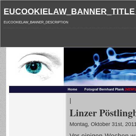
EUCOOKIELAW_BANNER_TITLE
EUCOOKIELAW_BANNER_DESCRIPTION
Photography and more – Ber
Makros, HDRIs, Sonnenuntergaenge, Natur, Landschaften, Wassertropfen, Portraets,
Home
Fotograf Bernhard Plank
(NEW!)
|
Linzer Pöstling
Montag, Oktober 31st, 201
Vor einigen Wochen war