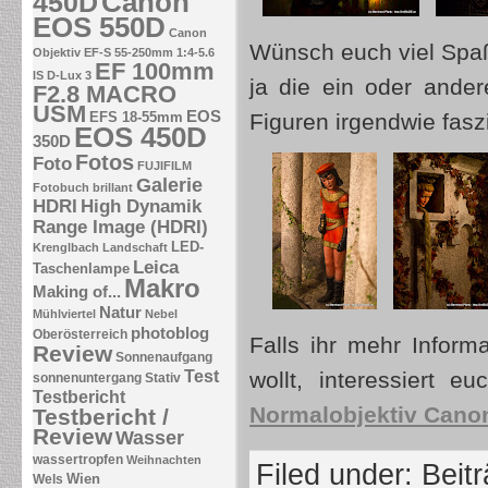
Canon
450D
EOS 550D
Canon
Wünsch euch viel Spaß 
Objektiv EF-S 55-250mm 1:4-5.6
EF 100mm
IS
D-Lux 3
ja die ein oder ande
F2.8 MACRO
USM
EOS
EFS 18-55mm
Figuren irgendwie faszi
EOS 450D
350D
Fotos
Foto
FUJIFILM
Galerie
Fotobuch brillant
HDRI
High Dynamik
Range Image (HDRI)
LED-
Krenglbach
Landschaft
Leica
Taschenlampe
Makro
Making of...
Natur
Mühlviertel
Nebel
photoblog
Oberösterreich
Falls ihr mehr Infor
Review
Sonnenaufgang
Test
wollt, interessiert 
sonnenuntergang
Stativ
Testbericht
Normalobjektiv Canon
Testbericht /
Review
Wasser
wassertropfen
Weihnachten
Filed under:
Beit
Wien
Wels