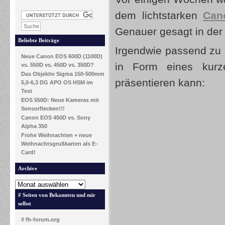
dem lichtstarken
Can
Genauer gesagt in de
Beliebte Beiträge
Irgendwie passend zu
Neue Canon EOS 600D (1100D)
in Form eines kurz
vs. 550D vs. 450D vs. 350D?
Das Objektiv Sigma 150-500mm
präsentieren kann:
5,0-6,3 DG APO OS HSM im
Test
EOS 550D: Neue Kameras mit
Sensorflecken!!!
Canon EOS 450D vs. Sony
Alpha 350
Frohe Weihnachten + neue
Weihnachtsgrußkarten als E-
Card!
Archive
# Seiten von Bekannten und mir
selbst
# fh-forum.org