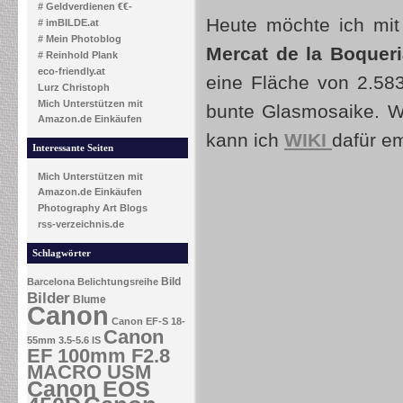
# Geldverdienen €€-
Heute möchte ich mi
# imBILDE.at
# Mein Photoblog
Mercat de la Boqueri
# Reinhold Plank
eco-friendly.at
eine Fläche von 2.583
Lurz Christoph
Mich Unterstützen mit
bunte Glasmosaike. We
Amazon.de Einkäufen
kann ich
WIKI
dafür em
Interessante Seiten
Mich Unterstützen mit
Amazon.de Einkäufen
Photography Art Blogs
rss-verzeichnis.de
Schlagwörter
Bild
Barcelona
Belichtungsreihe
Bilder
Blume
Canon
Canon EF-S 18-
Canon
55mm 3.5-5.6 IS
EF 100mm F2.8
MACRO USM
Canon EOS