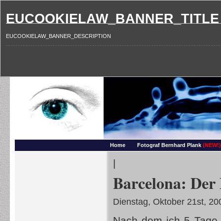
EUCOOKIELAW_BANNER_TITLE
EUCOOKIELAW_BANNER_DESCRIPTION
Photography and more – Ber
Makros, HDRIs, Sonnenuntergaenge, Natur, Landschaften, Wassertropfen, Portraets,
Home
Fotograf Bernhard Plank
(NEW!)
|
Barcelona: Der
Dienstag, Oktober 21st, 20
Nach dem ich 5 Tage 