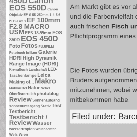
Canon
450D
EOS 550D
Am Markt gibt es vor 
Canon
Objektiv EF-S 55-250mm 1:4-5.6
und die Farbenvielfalt
EF 100mm
IS
D-Lux 3
F2.8 MACRO
auch frischen
Fisch u
USM
EOS
EFS 18-55mm
Pflichtprogramm eine
EOS 450D
350D
Fotos
Foto
FUJIFILM
Galerie
Fotobuch brillant
HDRI
High Dynamik
Range Image (HDRI)
Die Fotos wurden übri
LED-
Krenglbach
Landschaft
Leica
Taschenlampe
Bruders aufgenommen, 
Makro
Making of...
Natur
Mühlviertel
Nebel
mitzunehmen, wobei w
photoblog
Oberösterreich
Review
mitbekommen habe.
Sonnenaufgang
Test
sonnenuntergang
Stativ
Testbericht
Filed under:
Barc
Testbericht /
Review
Wasser
wassertropfen
Weihnachten
Wien
Wels