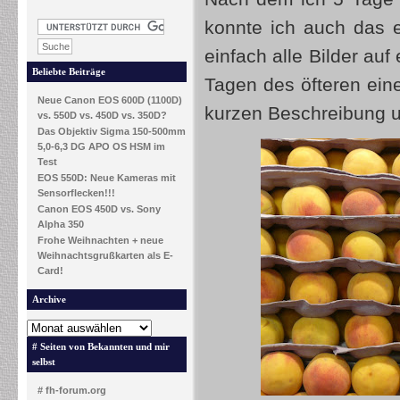
konnte ich auch das 
einfach alle Bilder au
Beliebte Beiträge
Tagen des öfteren ein
Neue Canon EOS 600D (1100D)
kurzen Beschreibung u
vs. 550D vs. 450D vs. 350D?
Das Objektiv Sigma 150-500mm
5,0-6,3 DG APO OS HSM im
Test
EOS 550D: Neue Kameras mit
Sensorflecken!!!
Canon EOS 450D vs. Sony
Alpha 350
Frohe Weihnachten + neue
Weihnachtsgrußkarten als E-
Card!
Archive
# Seiten von Bekannten und mir
selbst
# fh-forum.org