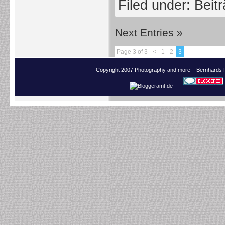
Filed under:
Beit
Next Entries »
Page 3 of 3
<
1
2
3
Copyright 2007 Photography and more – Bernhards 