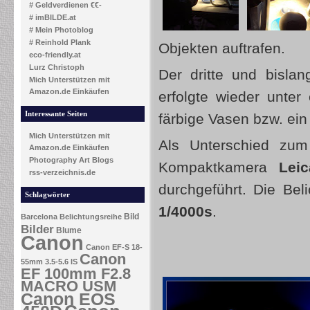
# Geldverdienen €€-
# imBILDE.at
# Mein Photoblog
# Reinhold Plank
Objekten auftrafen.
eco-friendly.at
Lurz Christoph
Der dritte und bislan
Mich Unterstützen mit
Amazon.de Einkäufen
erfolgte wieder unter
Interessante Seiten
färbige Vasen bzw. ein
Mich Unterstützen mit
Als Unterschied zum
Amazon.de Einkäufen
Photography Art Blogs
Kompaktkamera
Lei
rss-verzeichnis.de
durchgeführt. Die Bel
Schlagwörter
1/4000s
.
Bild
Barcelona
Belichtungsreihe
Bilder
Blume
Canon
Canon EF-S 18-
Canon
55mm 3.5-5.6 IS
EF 100mm F2.8
MACRO USM
Canon EOS