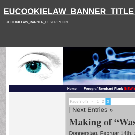
EUCOOKIELAW_BANNER_TITLE
EUCOOKIELAW_BANNER_DESCRIPTION
Photography and more – Ber
Makros, HDRIs, Sonnenuntergaenge, Natur, Landschaften, Wassertropfen, Portraets,
Home
Fotograf Bernhard Plank
(NEW!)
Page 3 of 3
<
1
2
3
|
Next Entries »
Making of “Was
Donnerstag, Februar 14th,