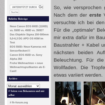
So, wie versprochen 
Nach dem der
erste
V
Beliebte Beiträge
versuchte ich bei de
Neue Canon EOS 600D (1100D)
Für die „optimale“ Be
vs. 550D vs. 450D vs. 350D?
Das Objektiv Sigma 150-500mm
mir extra dafür im B
5,0-6,3 DG APO OS HSM im
Test
Baustrahler + Kabel u
EOS 550D: Neue Kameras mit
Sensorflecken!!!
nächsten beiden Au
Canon EOS 450D vs. Sony
Beleuchtung. Für di
Alpha 350
Frohe Weihnachten + neue
Wollfaden. Die Tropf
Weihnachtsgrußkarten als E-
Card!
etwas variiert werden.
Archive
# Seiten von Bekannten und mir
selbst
# fh-forum.org