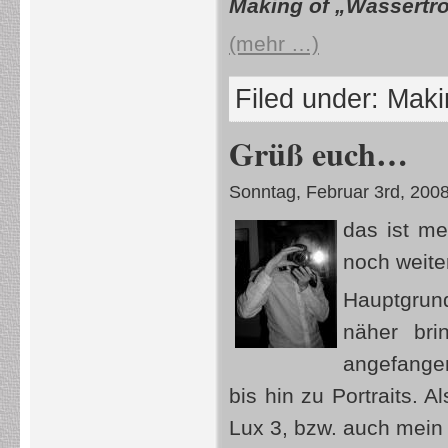
Making of „Wassertr
(mehr …)
Filed under:
Makin
Grüß euch…
Sonntag, Februar 3rd, 200
das ist me
noch weite
Hauptgrund
näher bri
angefange
bis hin zu Portraits.
Lux 3, bzw. auch mein