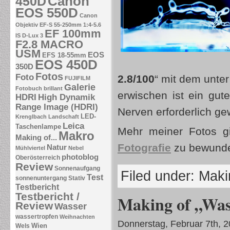
Canon
450D
EOS 550D
Canon
Objektiv EF-S 55-250mm 1:4-5.6
EF 100mm
IS
D-Lux 3
F2.8 MACRO
USM
EOS
EFS 18-55mm
EOS 450D
350D
Fotos
Foto
2.8/100
“ mit dem unte
FUJIFILM
Galerie
Fotobuch brillant
erwischen ist ein gut
HDRI
High Dynamik
Range Image (HDRI)
Nerven erforderlich g
LED-
Krenglbach
Landschaft
Leica
Taschenlampe
Mehr meiner Fotos gi
Makro
Making of...
Fotografie
zu bewunde
Natur
Mühlviertel
Nebel
photoblog
Oberösterreich
Review
Sonnenaufgang
Filed under:
Makin
Test
sonnenuntergang
Stativ
Testbericht
Testbericht /
Making of „Was
Review
Wasser
wassertropfen
Weihnachten
Donnerstag, Februar 7th, 
Wien
Wels