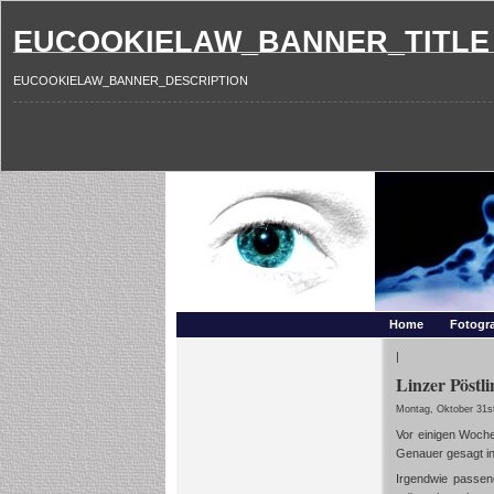
EUCOOKIELAW_BANNER_TITLE
EUCOOKIELAW_BANNER_DESCRIPTION
Photography and mo
Makros, HDRIs, Sonnenuntergaenge, Natur, Landschaften,
Home
Fotogra
|
Linzer Pöstl
Montag, Oktober 31s
Vor einigen Woche
Genauer gesagt i
Irgendwie passe