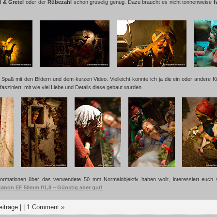
l & Gretel
oder der
Rübezahl
schon gruselig genug. Dazu braucht es nicht tonnenweise
f
Spaß mit den Bildern und dem kurzen Video. Vielleicht konnte ich ja die ein oder andere 
fasziniert, mit wie viel Liebe und Details diese gebaut wurden.
nformationen über das verwendete 50 mm Normalobjektiv haben wollt, interessiert euch 
Canon EF 50mm f/1,8 – Günstig aber gut!
eiträge
| |
1 Comment »