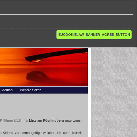
EUCOOKIELAW_BANNER_AGREE_BUTTON
Sitemap
Weitere Seiten
F 50mm f/1,8
in
Linz am Pöstlingberg
unterwegs.
en Videos zusammengefügt, welches ich euch hiermit