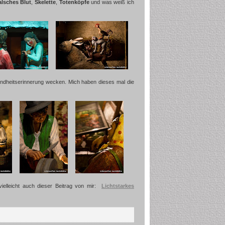
alsches Blut
,
Skelette
,
Totenköpfe
und was weiß ich
Kindheitserinnerung wecken. Mich haben dieses mal die
vielleicht auch dieser Beitrag von mir:
Lichtstarkes