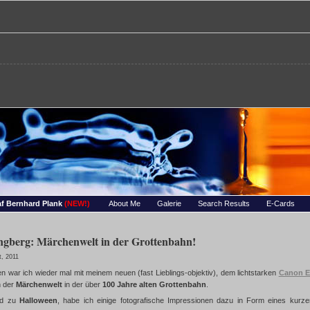
re – Bernhards Foto-Page
 Wassertropfen, Portraets, Experimentelles, Tiere, Insekten, uvm…
f Bernhard Plank
(NEW!)
About Me
Galerie
Search Results
E-Cards
ingberg: Märchenwelt in der Grottenbahn!
t, 2011
n war ich wieder mal mit meinem neuen (fast Lieblings-objektiv), dem lichtstarken
Canon E
n der
Märchenwelt
in der über
100 Jahre alten Grottenbahn
.
nd zu
Halloween
, habe ich einige fotografische Impressionen dazu in Form eines kurz