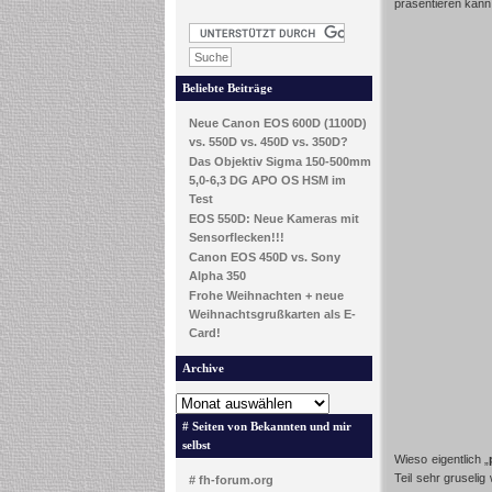
präsentieren kann
Beliebte Beiträge
Neue Canon EOS 600D (1100D)
vs. 550D vs. 450D vs. 350D?
Das Objektiv Sigma 150-500mm
5,0-6,3 DG APO OS HSM im
Test
EOS 550D: Neue Kameras mit
Sensorflecken!!!
Canon EOS 450D vs. Sony
Alpha 350
Frohe Weihnachten + neue
Weihnachtsgrußkarten als E-
Card!
Archive
# Seiten von Bekannten und mir
selbst
Wieso eigentlich „
Teil sehr gruseli
# fh-forum.org