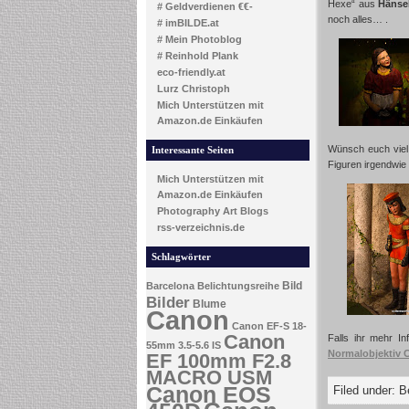
Hexe“ aus
Hänse
# Geldverdienen €€-
noch alles… .
# imBILDE.at
# Mein Photoblog
# Reinhold Plank
eco-friendly.at
Lurz Christoph
Mich Unterstützen mit
Amazon.de Einkäufen
Wünsch euch viel 
Interessante Seiten
Figuren irgendwie 
Mich Unterstützen mit
Amazon.de Einkäufen
Photography Art Blogs
rss-verzeichnis.de
Schlagwörter
Bild
Barcelona
Belichtungsreihe
Bilder
Blume
Canon
Canon EF-S 18-
Canon
Falls ihr mehr I
55mm 3.5-5.6 IS
Normalobjektiv 
EF 100mm F2.8
MACRO USM
Canon EOS
Filed under:
B