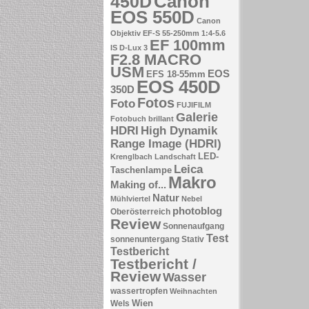
Canon
450D
EOS 550D
Canon
Objektiv EF-S 55-250mm 1:4-5.6
EF 100mm
IS
D-Lux 3
F2.8 MACRO
USM
EOS
EFS 18-55mm
EOS 450D
350D
Fotos
Foto
FUJIFILM
Galerie
Fotobuch brillant
HDRI
High Dynamik
Range Image (HDRI)
LED-
Krenglbach
Landschaft
Leica
Taschenlampe
Makro
Making of...
Natur
Mühlviertel
Nebel
photoblog
Oberösterreich
Review
Sonnenaufgang
Test
sonnenuntergang
Stativ
Testbericht
Testbericht /
Review
Wasser
wassertropfen
Weihnachten
Wien
Wels