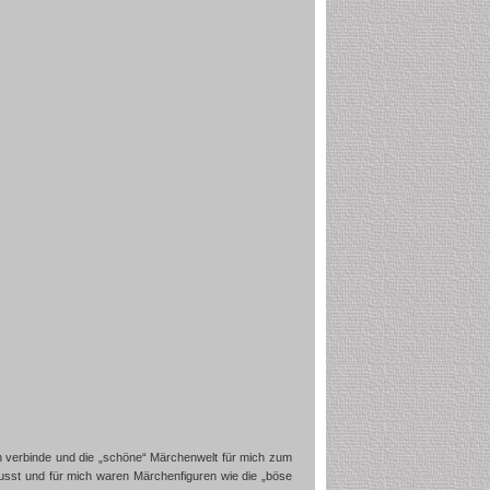
en verbinde und die „schöne“ Märchenwelt für mich zum
sst und für mich waren Märchenfiguren wie die „böse