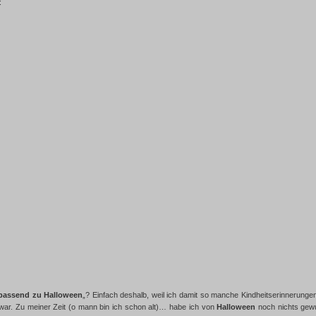
:
passend zu Halloween
„? Einfach deshalb, weil ich damit so manche Kindheitserinnerung
g war. Zu meiner Zeit (o mann bin ich schon alt)… habe ich von
Halloween
noch nichts gewu