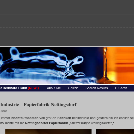
re – Bernhards Foto-Page
 Wassertropfen, Portraets, Experimentelles, Tiere, Insekten, uvm…
f Bernhard Plank
(NEW!)
About Me
Galerie
Search Results
E-Cards
Industrie – Papierfabrik Nettingsdorf
 2010
n immer
Nachtaufnahmen
von großen
Fabriken
beeindruckt und gestern bin ich endlich s
iv diente mir die
Nettingsdorfer Papierfabrik
„
Smurfit Kappa Nettingsdorfer
„: