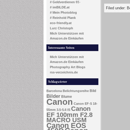
# Geldverdienen €€-
# imBILDE.at
Filed under:
B
# Mein Photoblog
# Reinhold Plank
eco-friendly.at
Lurz Christoph
Mich Unterstützen mit
Amazon.de Einkäufen
Interessante Seiten
Mich Unterstützen mit
Amazon.de Einkäufen
Photography Art Blogs
rss-verzeichnis.de
Schlagwörter
Bild
Barcelona
Belichtungsreihe
Bilder
Blume
Canon
Canon EF-S 18-
Canon
55mm 3.5-5.6 IS
EF 100mm F2.8
MACRO USM
Canon EOS