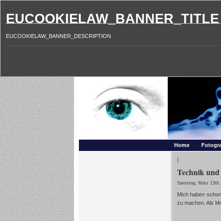
EUCOOKIELAW_BANNER_TITLE
EUCOOKIELAW_BANNER_DESCRIPTION
Photography and mo
Makros, HDRIs, Sonnenuntergaenge, Natur, Landschaften,
Home
Fotogra
|
Technik und 
Samstag, März 13th,
Mich haben scho
zu machen. Als Mot