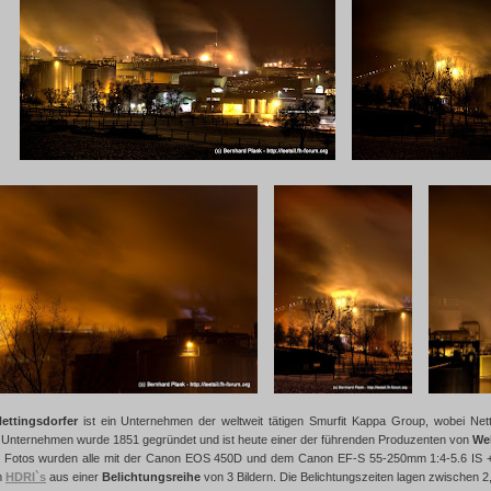
ettingsdorfer
ist ein Unternehmen der weltweit tätigen Smurfit Kappa Group, wobei Nett
 Unternehmen wurde 1851 gegründet und ist heute einer der führenden Produzenten von
We
en Fotos wurden alle mit der Canon EOS 450D und dem Canon EF-S 55-250mm 1:4-5.6 IS + S
m
HDRI`s
aus einer
Belichtungsreihe
von 3 Bildern. Die Belichtungszeiten lagen zwischen 