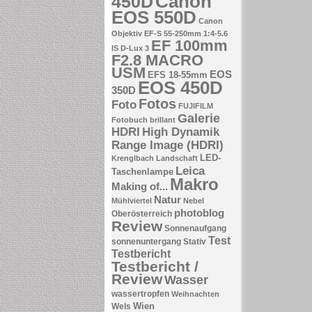
Canon
450D
EOS 550D
Canon
Objektiv EF-S 55-250mm 1:4-5.6
EF 100mm
IS
D-Lux 3
F2.8 MACRO
USM
EOS
EFS 18-55mm
EOS 450D
350D
Fotos
Foto
FUJIFILM
Galerie
Fotobuch brillant
HDRI
High Dynamik
Range Image (HDRI)
LED-
Krenglbach
Landschaft
Leica
Taschenlampe
Makro
Making of...
Natur
Mühlviertel
Nebel
photoblog
Oberösterreich
Review
Sonnenaufgang
Test
sonnenuntergang
Stativ
Testbericht
Testbericht /
Review
Wasser
wassertropfen
Weihnachten
Wien
Wels