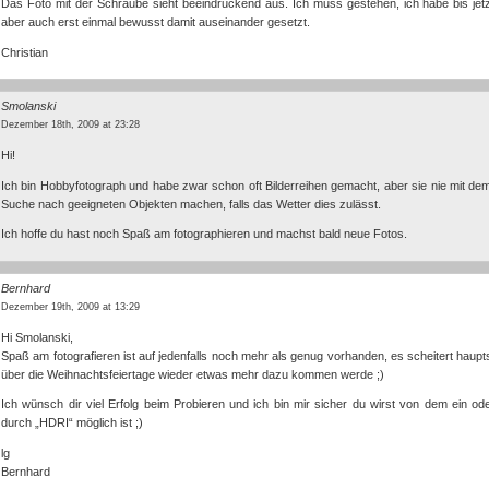
Das Foto mit der Schraube sieht beeindruckend aus. Ich muss gestehen, ich habe bis jet
aber auch erst einmal bewusst damit auseinander gesetzt.
Christian
Smolanski
Dezember 18th, 2009 at 23:28
Hi!
Ich bin Hobbyfotograph und habe zwar schon oft Bilderreihen gemacht, aber sie nie mit d
Suche nach geeigneten Objekten machen, falls das Wetter dies zulässt.
Ich hoffe du hast noch Spaß am fotographieren und machst bald neue Fotos.
Bernhard
Dezember 19th, 2009 at 13:29
Hi Smolanski,
Spaß am fotografieren ist auf jedenfalls noch mehr als genug vorhanden, es scheitert hauptsä
über die Weihnachtsfeiertage wieder etwas mehr dazu kommen werde ;)
Ich wünsch dir viel Erfolg beim Probieren und ich bin mir sicher du wirst von dem ein o
durch „HDRI“ möglich ist ;)
lg
Bernhard