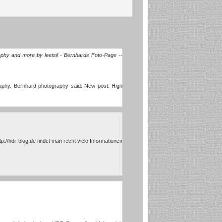
phy and more by leetsil - Bernhards Foto-Page --
aphy. Bernhard photography said: New post: High
tp://hdr-blog.de
findet man recht viele Informationen