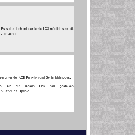
s sollte doch mit der lumix LX3 möglich sein, die
ng zu machen.
 sein unter der AEB Funktion und Serienbildmodus.
ra, bin auf diesen Link hier gestoßen:
ro%C3%9Fes-Update