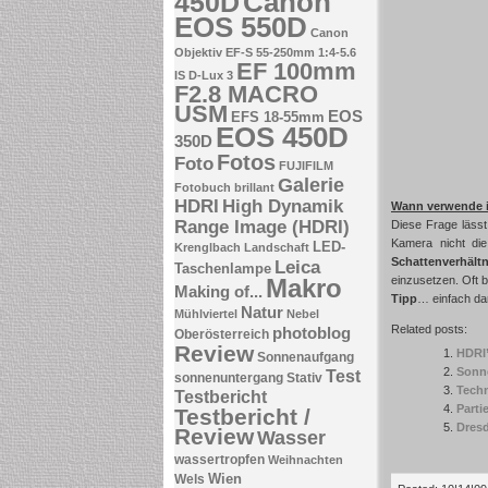
Canon
450D
EOS 550D
Canon
Objektiv EF-S 55-250mm 1:4-5.6
EF 100mm
IS
D-Lux 3
F2.8 MACRO
USM
EOS
EFS 18-55mm
EOS 450D
350D
Fotos
Foto
FUJIFILM
Galerie
Fotobuch brillant
HDRI
High Dynamik
Wann verwende i
Range Image (HDRI)
Diese Frage lässt
Kamera nicht die
LED-
Krenglbach
Landschaft
Schattenverhält
Leica
Taschenlampe
Makro
einzusetzen. Oft 
Making of...
Tipp
… einfach da
Natur
Mühlviertel
Nebel
Related posts:
photoblog
Oberösterreich
Review
HDRI’
Sonnenaufgang
Sonne
Test
sonnenuntergang
Stativ
Techn
Testbericht
Parti
Testbericht /
Dresd
Review
Wasser
wassertropfen
Weihnachten
Wien
Wels