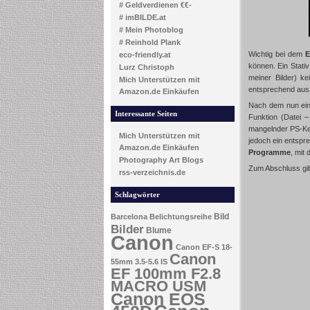
# Geldverdienen €€-
# imBILDE.at
# Mein Photoblog
# Reinhold Plank
Wichtig bei dem
E
eco-friendly.at
können. Ein Stativ
Lurz Christoph
meiner Bilder) ke
Mich Unterstützen mit
entsprechend ausz
Amazon.de Einkäufen
Nach dem nun eine
Interessante Seiten
Funktion (Datei 
mangelnder PS-Ken
Mich Unterstützen mit
jedoch ein entspr
Amazon.de Einkäufen
Programme
, mit
Photography Art Blogs
Zum Abschluss gib
rss-verzeichnis.de
Schlagwörter
Bild
Barcelona
Belichtungsreihe
Bilder
Blume
Canon
Canon EF-S 18-
Canon
55mm 3.5-5.6 IS
EF 100mm F2.8
MACRO USM
Canon EOS