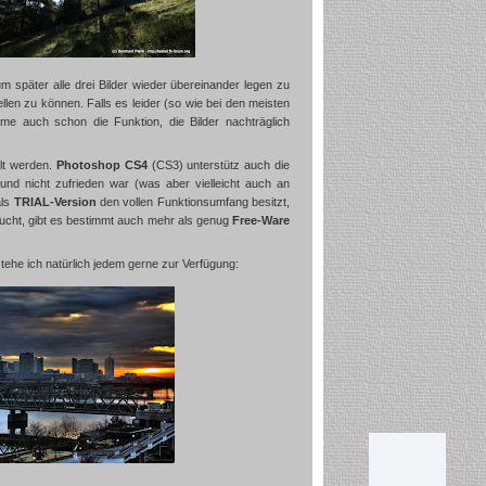
m später alle drei Bilder wieder übereinander legen zu
llen zu können. Falls es leider (so wie bei den meisten
mme auch schon die Funktion, die Bilder nachträglich
llt werden.
Photoshop CS4
(CS3) unterstütz auch die
nd nicht zufrieden war (was aber vielleicht auch an
als
TRIAL-Version
den vollen Funktionsumfang besitzt,
sucht, gibt es bestimmt auch mehr als genug
Free-Ware
ehe ich natürlich jedem gerne zur Verfügung: