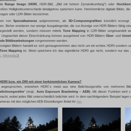
ic Range Image
(
HDRI
,
HDR-Bild
, „
Bild mit hohem Dynamikumfang
“) oder
Hochkont
en Helligkeitsunterschiede detailgetreu speichern kann. Herkömmliche digitale Bilder, die
mages
oder LDR-Bilder bezeichnet.
en von
Spezialkameras
aufgenommen, als
3D-Computergrafiken
künstlich erzeug
den. Bisher existieren nur wenige Ausgabegeräte, die zur Anzeige von HDR-Bildern fähig s
dargestellt werden, sondern müssen mittels
Tone Mapping
in LDR-Bilder umgewandelt wer
n. Ungeachtet dieser Einschränkung können ausgehend von HDR-Bildern
Über-
und
Unter
nde Bildbearbeitungen
vorgenommen werden.
ezeigten Bildern handelt es sich genaugenommen also nicht um ein echtes HDRI sondern 
Tone Mapping
ist. Meist speichere ich das eigentliche HDRI gar nicht, sondern nur das
1
,
Wikipedia2
]
n HDRI bzw. ein DRI mit einer herkömmlichen Kamera?
 angesprochen, entstehen HDRI`s meist aus eine Belichtungsreihe von mehreren Bild
elichtungsreihe
“ (engl.:
Auto Exposure Bracketing – AEB)
. Mit dieser Funktion wird 
acht, wobei jedes Bild unterschiedlich belichtet wird. In dem nachfolgendem Beispiel lagen 
ameras mit den möglichen AEB-Einstellungen findet ihr
hier
.