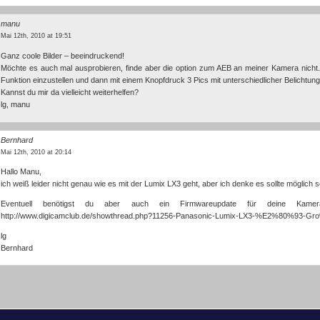
manu
Mai 12th, 2010 at 19:51
Ganz coole Bilder – beeindruckend!
Möchte es auch mal ausprobieren, finde aber die option zum AEB an meiner Kamera nicht. E
Funktion einzustellen und dann mit einem Knopfdruck 3 Pics mit unterschiedlicher Belichtu
Kannst du mir da vielleicht weiterhelfen?
lg, manu
Bernhard
Mai 12th, 2010 at 20:14
Hallo Manu,
ich weiß leider nicht genau wie es mit der Lumix LX3 geht, aber ich denke es sollte möglich
Eventuell benötigst du aber auch ein Firmwareupdate für deine Kame
http://www.digicamclub.de/showthread.php?11256-Panasonic-Lumix-LX3-%E2%80%93-G
lg
Bernhard