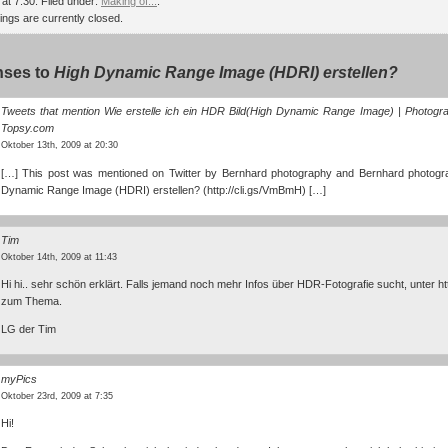
at 7:30. Filed under:
Making of...
.
gs are currently closed.
nses to
High Dynamic Range Image (HDRI) erstellen?
Tweets that mention Wie erstelle ich ein HDR Bild(High Dynamic Range Image) | Photogra
Topsy.com
Oktober 13th, 2009 at 20:30
[…] This post was mentioned on Twitter by Bernhard photography and Bernhard photogr
Dynamic Range Image (HDRI) erstellen? (
http://cli.gs/VmBmH
) […]
Tim
Oktober 14th, 2009 at 11:43
Hi hi.. sehr schön erklärt. Falls jemand noch mehr Infos über HDR-Fotografie sucht, unter
ht
zum Thema.
LG der Tim
myPics
Oktober 23rd, 2009 at 7:35
Hi!