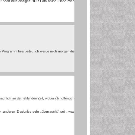
zt noch kein einziges HDR Foto online. Habe mich
em Programm bearbeitet. Ich werde mich morgen die
chlich an der fehlenden Zeit, wobei ich hoffentlich
der anderen Ergebniss sehr „überrascht“ sein, was