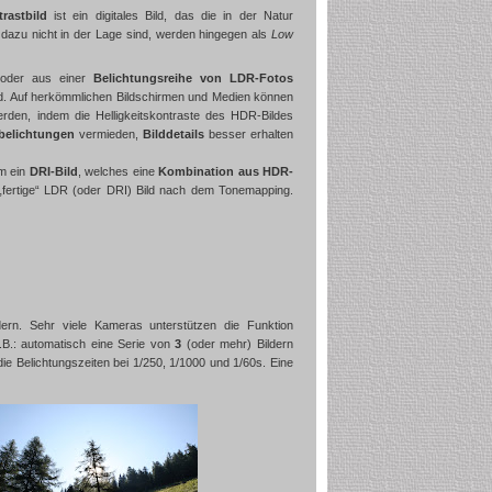
rastbild
ist ein digitales Bild, das die in der Natur
 dazu nicht in der Lage sind, werden hingegen als
Low
t oder aus einer
Belichtungsreihe von LDR-Fotos
ind. Auf herkömmlichen Bildschirmen und Medien können
den, indem die Helligkeitskontraste des HDR-Bildes
belichtungen
vermieden,
Bilddetails
besser erhalten
um ein
DRI-Bild
, welches eine
Kombination aus HDR-
 „fertige“ LDR (oder DRI) Bild nach dem Tonemapping.
ern. Sehr viele Kameras unterstützen die Funktion
z.B.: automatisch eine Serie von
3
(oder mehr) Bildern
die Belichtungszeiten bei 1/250, 1/1000 und 1/60s. Eine