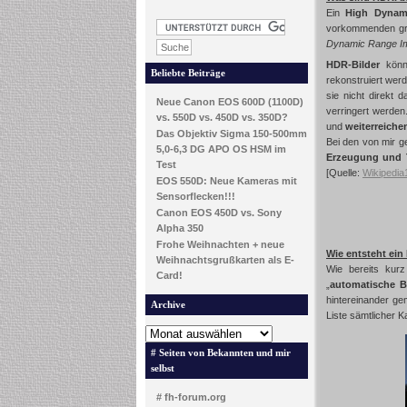
Ein
High Dynam
vorkommenden groß
Dynamic Range I
HDR-Bilder
könn
Beliebte Beiträge
rekonstruiert wer
sie nicht direkt 
Neue Canon EOS 600D (1100D)
verringert werde
vs. 550D vs. 450D vs. 350D?
und
weiterreiche
Das Objektiv Sigma 150-500mm
Bei den von mir g
5,0-6,3 DG APO OS HSM im
Erzeugung und 
Test
[Quelle:
Wikipedia
EOS 550D: Neue Kameras mit
Sensorflecken!!!
Canon EOS 450D vs. Sony
Alpha 350
Frohe Weihnachten + neue
Wie entsteht ei
Weihnachtsgrußkarten als E-
Wie bereits kurz
Card!
„
automatische B
hintereinander gem
Archive
Liste sämtlicher K
# Seiten von Bekannten und mir
selbst
# fh-forum.org