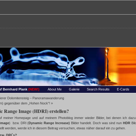
re – Bernhards Foto-Page
 Wassertropfen, Portraets, Experimentelles, Tiere, Insekten, uvm…
f Bernhard Plank
(NEW!)
About Me
Galerie
Search Results
E-Cards
oderer Dolomitensteig – Panoramawanderung
 m) gegenüber dem „Hohen Nock“!
»
c Range Image (HDRI) erstellen?
auf meiner Homepage und auf meinem Photoblog immer wieder Bilder, bei denen ich daz
Image
) bzw. DRI (
Dynamic Range Increase)
Bilder handelt. Doch was sind nun
HDR
Bil
ellt werden, werde ich in diesem Beitrag versuchen, etwas näher darauf ein zu gehen.
zw. DRI`s?