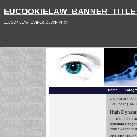
EUCOOKIELAW_BANNER_TITLE
EUCOOKIELAW_BANNER_DESCRIPTION
Photography and mo
Makros, HDRIs, Sonnenuntergaenge, Natur, Landschaften,
Home
Fotogra
«
Stodertaler/ St
Der Hagler (1640
High Dynami
Ich präsentiere 
Dynamic Range 
immer wieder gest
Was sind HDRI b