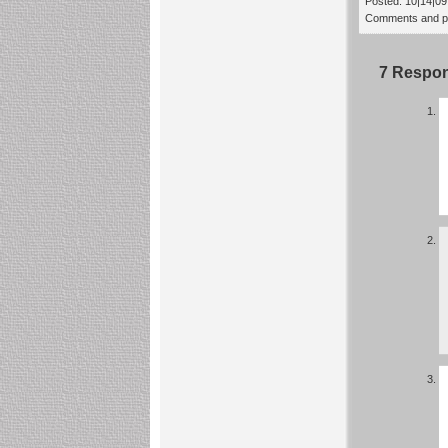
Posted: 10|14|09 
Comments and pin
7 Respo