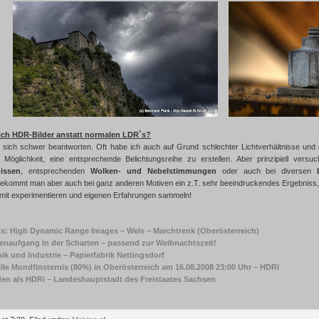
ch HDR-Bilder anstatt normalen LDR`s?
 sich schwer beantworten. Oft habe ich auch auf Grund schlechter Lichtverhältnisse und da
 Möglichkeit, eine entsprechende Belichtungsreihe zu erstellen. Aber prinzipiell vers
nissen
, entsprechenden
Wolken- und Nebelstimmungen
oder auch bei diversen
bekommt man aber auch bei ganz anderen Motiven ein z.T. sehr beeindruckendes Ergebniss, m
mit experimentieren und eigenen Erfahrungen sammeln!
s: High Dynamic Range Images – Wels – Marchtrenk (Oberösterreich)
naufgang in der Scharten – passend zur Weihnachtszeit!
ik und Industrie – Papierfabrik Nettingsdorf
elle Mondfinsternis (80%) in Oberösterreich am 16.08.2008 23:00 Uhr – HDRI
en als HDRi – Landeshauptstadt des Freistaates Sachsen