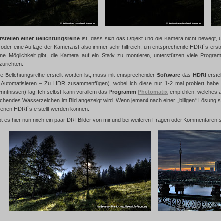
rstellen einer Belichtungsreihe
ist, dass sich das Objekt und die Kamera nicht bewegt, u
 oder eine Auflage der Kamera ist also immer sehr hilfreich, um entsprechende HDRI`s erste
ine Möglichkeit gibt, die Kamera auf ein Stativ zu montieren, unterstützen viele Progra
urichten.
 Belichtungsreihe erstellt worden ist, muss mit entsprechender
Software
das
HDRI
erste
– Automatisieren – Zu HDR zusammenfügen), wobei ich diese nur 1-2 mal probiert habe u
ntnissen) lag. Ich selbst kann vorallem das
Programm
Photomatix
empfehlen, welches 
echendes Wasserzeichen im Bild angezeigt wird. Wenn jemand nach einer „billigen“ Lösung 
 denen HDRI`s erstellt werden können.
t es hier nun noch ein paar DRI-Bilder von mir und bei weiteren Fragen oder Kommentaren st