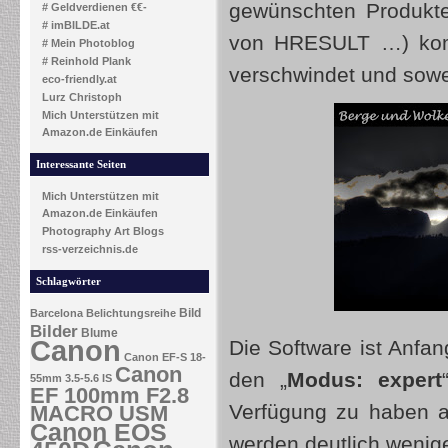
gewünschten Produkte
# Geldverdienen €€-
# imBILDE.at
von HRESULT …) komm
# Mein Photoblog
# Reinhold Plank
verschwindet und sowe
eco-friendly.at
Lurz Christoph
Mich Unterstützen mit
Amazon.de Einkäufen
Interessante Seiten
Mich Unterstützen mit
Amazon.de Einkäufen
Photography Art Blogs
rss-verzeichnis.de
Schlagwörter
Bild
Barcelona
Belichtungsreihe
Bilder
Blume
Canon
Die Software ist Anfa
Canon EF-S 18-
Canon
den „
Modus: expert
55mm 3.5-5.6 IS
EF 100mm F2.8
Verfügung zu haben al
MACRO USM
Canon EOS
werden deutlich wenig