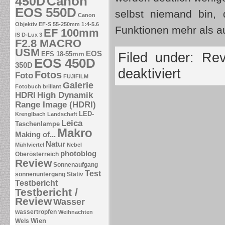
Canon
450D
EOS 550D
selbst niemand bin, 
Canon
Objektiv EF-S 55-250mm 1:4-5.6
Funktionen mehr als a
EF 100mm
IS
D-Lux 3
F2.8 MACRO
USM
EOS
EFS 18-55mm
Filed under:
Rev
EOS 450D
350D
deaktiviert
Fotos
Foto
FUJIFILM
Galerie
Fotobuch brillant
HDRI
High Dynamik
Range Image (HDRI)
LED-
Krenglbach
Landschaft
Leica
Taschenlampe
Makro
Making of...
Natur
Mühlviertel
Nebel
photoblog
Oberösterreich
Review
Sonnenaufgang
Test
sonnenuntergang
Stativ
Testbericht
Testbericht /
Review
Wasser
wassertropfen
Weihnachten
Wien
Wels