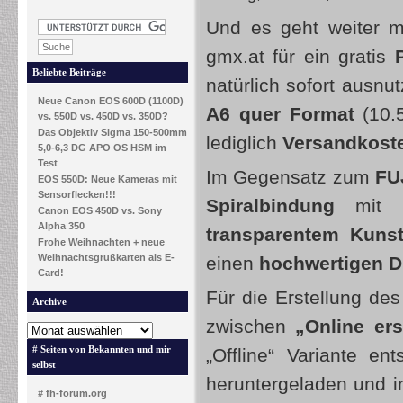
Und es geht weiter m
gmx.at für ein gratis
Beliebte Beiträge
natürlich sofort ausn
Neue Canon EOS 600D (1100D)
A6 quer Format
(10.
vs. 550D vs. 450D vs. 350D?
Das Objektiv Sigma 150-500mm
lediglich
Versandkost
5,0-6,3 DG APO OS HSM im
Test
Im Gegensatz zum
FU
EOS 550D: Neue Kameras mit
Sensorflecken!!!
Spiralbindung
mit 
Canon EOS 450D vs. Sony
Alpha 350
transparentem Kunst
Frohe Weihnachten + neue
Weihnachtsgrußkarten als E-
einen
hochwertigen D
Card!
Für die Erstellung des
Archive
zwischen
„Online ers
# Seiten von Bekannten und mir
„Offline“ Variante e
selbst
heruntergeladen und in
# fh-forum.org