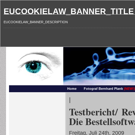
EUCOOKIELAW_BANNER_TITLE
EUCOOKIELAW_BANNER_DESCRIPTION
Photography and more – Ber
Makros, HDRIs, Sonnenuntergaenge, Natur, Landschaften, Wassertropfen, Portraets,
Home
Fotograf Bernhard Plank
(NEW!)
|
Testbericht/ Re
Die Bestellsoftw
Freitag, Juli 24th, 2009