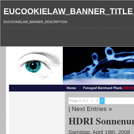
EUCOOKIELAW_BANNER_TITLE
EUCOOKIELAW_BANNER_DESCRIPTION
Photography and more – Ber
Makros, HDRIs, Sonnenuntergaenge, Natur, Landschaften, Wassertropfen, Portraets,
Home
Fotograf Bernhard Plank
(NEW!)
Page 2 of 2
<
1
2
|
Next Entries »
HDRI Sonnenun
Samstag, April 19th, 2008