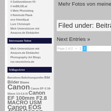
# Geldverdienen €€-
Mehr Fotos von meine
# imBILDE.at
# Mein Photoblog
# Reinhold Plank
eco-friendly.at
Filed under:
Beit
Lurz Christoph
Mich Unterstützen mit
Amazon.de Einkäufen
Next Entries »
Interessante Seiten
Page 2 of 2
<
1
2
Mich Unterstützen mit
Amazon.de Einkäufen
Photography Art Blogs
rss-verzeichnis.de
Schlagwörter
Bild
Barcelona
Belichtungsreihe
Bilder
Blume
Canon
Canon EF-S 18-
Canon
55mm 3.5-5.6 IS
EF 100mm F2.8
MACRO USM
Canon EOS