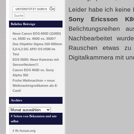
Leider habe ich keine
Sony Ericsson K8
Beliebte Beiträge
Belichtungsreihen
Neue Canon EOS 600D (1100D)
Nachbearbeitet wurd
vs. 550D vs. 450D vs. 350D?
Das Objektiv Sigma 150-500mm
Rauschen etwas zu 
5,0-6,3 DG APO OS HSM im
Test
Digitalkammera mit u
EOS 550D: Neue Kameras mit
Sensorflecken!!!
Canon EOS 450D vs. Sony
Alpha 350
Frohe Weihnachten + neue
Weihnachtsgrußkarten als E-
Card!
Archive
# Seiten von Bekannten und mir
selbst
# fh-forum.org