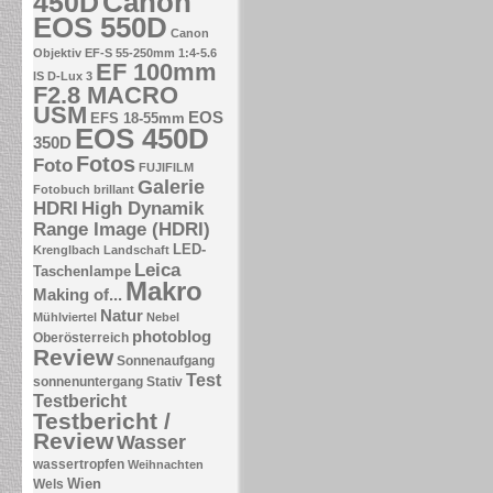
Canon
450D
EOS 550D
Canon
Objektiv EF-S 55-250mm 1:4-5.6
EF 100mm
IS
D-Lux 3
F2.8 MACRO
USM
EOS
EFS 18-55mm
EOS 450D
350D
Fotos
Foto
FUJIFILM
Galerie
Fotobuch brillant
HDRI
High Dynamik
Range Image (HDRI)
LED-
Krenglbach
Landschaft
Leica
Taschenlampe
Makro
Making of...
Natur
Mühlviertel
Nebel
photoblog
Oberösterreich
Review
Sonnenaufgang
Test
sonnenuntergang
Stativ
Testbericht
Testbericht /
Review
Wasser
wassertropfen
Weihnachten
Wien
Wels