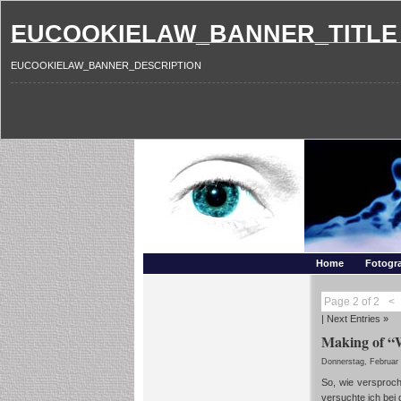
EUCOOKIELAW_BANNER_TITLE
EUCOOKIELAW_BANNER_DESCRIPTION
Photography and mo
Makros, HDRIs, Sonnenuntergaenge, Natur, Landschaften,
Home
Fotogra
Page 2 of 2
<
|
Next Entries »
Making of “W
Donnerstag, Februar 
So, wie versproch
versuchte ich bei