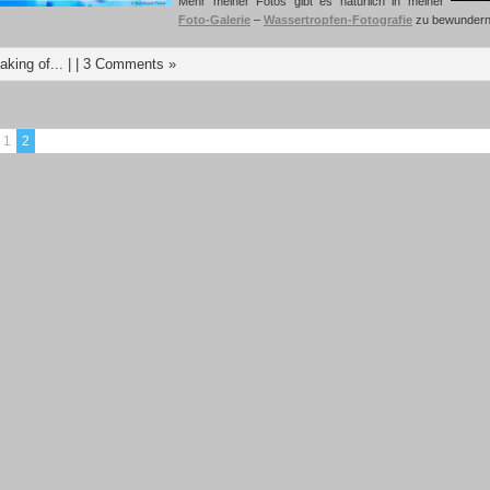
Mehr meiner Fotos gibt es natürlich in meiner
Foto-Galerie
–
Wassertropfen-Fotografie
zu bewundern
aking of...
| |
3 Comments »
1
2