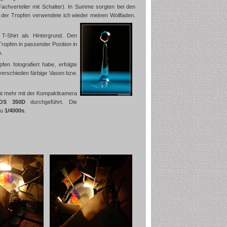
chverteiler mit Schalter). In Summe sorgten bei den
 der Tropfen verwendete ich wieder meinen Wollfaden.
T-Shirt als Hintergrund. Den
 Tropfen in passender Position in
.
en fotografiert habe, erfolgte
 verschieden färbige Vasen bzw.
cht mehr mit der Kompaktkamera
OS 350D
durchgeführt. Die
zu
1/4000s
.