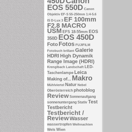
Canon
450D
EOS 550D
Canon
Objektiv EF-S 55-250mm 1:4-5.6
EF 100mm
IS
D-Lux 3
F2.8 MACRO
USM
EOS
EFS 18-55mm
EOS 450D
350D
Fotos
Foto
FUJIFILM
Galerie
Fotobuch brillant
HDRI
High Dynamik
Range Image (HDRI)
LED-
Krenglbach
Landschaft
Leica
Taschenlampe
Makro
Making of...
Natur
Mühlviertel
Nebel
photoblog
Oberösterreich
Review
Sonnenaufgang
Test
sonnenuntergang
Stativ
Testbericht
Testbericht /
Review
Wasser
wassertropfen
Weihnachten
Wien
Wels