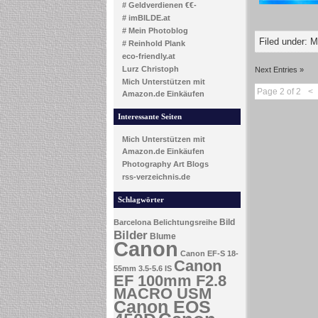
# Geldverdienen €€-
# imBILDE.at
# Mein Photoblog
Filed under:
M
# Reinhold Plank
eco-friendly.at
Lurz Christoph
Next Entries »
Mich Unterstützen mit
Page 2 of 2
<
Amazon.de Einkäufen
Interessante Seiten
Mich Unterstützen mit
Amazon.de Einkäufen
Photography Art Blogs
rss-verzeichnis.de
Schlagwörter
Bild
Barcelona
Belichtungsreihe
Bilder
Blume
Canon
Canon EF-S 18-
Canon
55mm 3.5-5.6 IS
EF 100mm F2.8
MACRO USM
Canon EOS