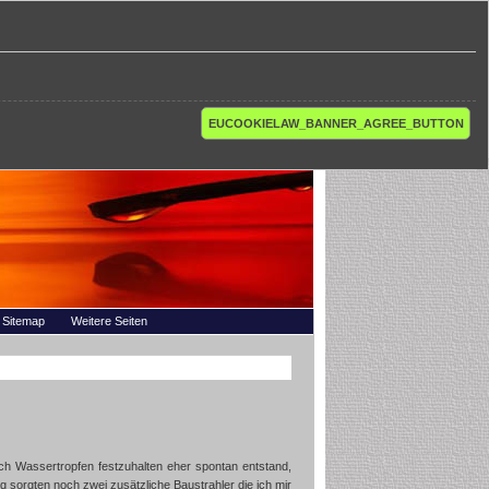
EUCOOKIELAW_BANNER_AGREE_BUTTON
Sitemap
Weitere Seiten
h Wassertropfen festzuhalten eher spontan entstand,
 sorgten noch zwei zusätzliche Baustrahler die ich mir