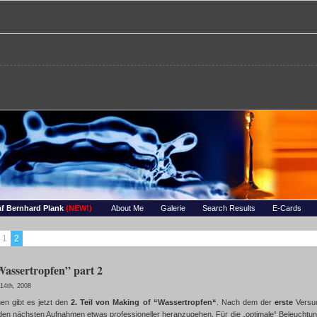
re – Bernhards Foto-Page
 Wassertropfen, Portraets, Experimentelles, Tiere, Insekten, uvm…
f Bernhard Plank
(NEW!)
About Me
Galerie
Search Results
E-Cards
1
2
assertropfen” part 2
14th, 2008
en gibt es jetzt den
2. Teil von Making of “Wassertropfen“
. Nach dem der
erste
Versuc
 den nächsten Aufnahmen etwas professioneller heranzugehen. Für die „optimale“ Beleuchtung