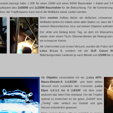
aumarkt besorgt habe. (~30€ für einen 150W und einen 500W Baustrahler + Kabel und 3-Fa
Aufbauten also
2x500W
und
1x150W Baustrahler
für die Beleuchtung. Für die Generierung
bzw. die Tropffrequenz kann durch die Wolldicke etwas variiert werden.
Beim
zweiten
Aufbau diente ein einfaches schwarzes 
Wollfaden lenkte ich mittels eines alten Stativs so, dass die
meinem Wasserbecken, bzw. auf meinen Objekten auftrafen
Der dritte und bislang letzte Tag, an dem ich Wassertropf
wieder unter einem Tisch. Diesmal dienten als Hintergrund
ein schwarzer Karton.
Als Unterschied zum ersten Versuch, wurden die Fotos ni
Leica D-Lux 3
, sondern mit der
SLR Canon E
Belichtungszeiten variierten je nach Blende von
1/1000
bis 
Als
Objektiv
verwendetet ich ein „
Leica APO-
Macro-Elmarit-A 1:2.8/100
“ und beim dritten
Versuch noch zusätzlich den Converter „
Leica
Elpro 1:2-1:1 for A 2.8/100
“ mit dem unter
anderem das linke Foto entstand. Um die Tropfen
optimal zu erwischen ist ein gutes „Gefühl“ bzw.
„Timing“ oder einfach nur Geduld und gute
Nerven erforderlich gewesen.