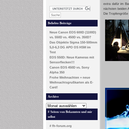
extra dafür im B
nächsten beiden 
Die Tropfengröße 
Beliebte Beiträge
Neue Canon EOS 600D (1100D)
vs. 550D vs. 450D vs. 350D?
Das Objektiv Sigma 150-500mm
5,0-6,3 DG APO OS HSM im
Test
EOS 550D: Neue Kameras mit
Sensorflecken!!!
Canon EOS 450D vs. Sony
Alpha 350
Frohe Weihnachten + neue
Weihnachtsgrußkarten als E-
Card!
Archive
# Seiten von Bekannten und mir
selbst
# fh-forum.org