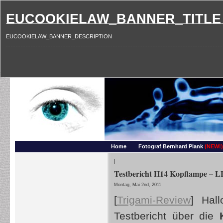
EUCOOKIELAW_BANNER_TITLE
EUCOOKIELAW_BANNER_DESCRIPTION
Photography and more – Ber
Makros, HDRIs, Sonnenuntergaenge, Natur, Landschaften, Wassertropfen, Portraets,
Home
Fotograf Bernhard Plank
(NEW!)
|
Testbericht H14 Kopflampe – 
Montag, Mai 2nd, 2011
[
Trigami-Review
]
Hallo
Testbericht über die