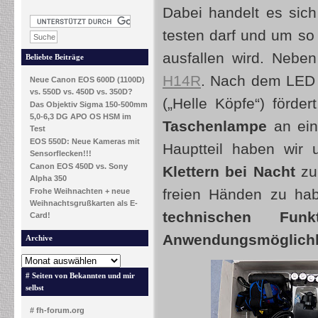
Dabei handelt es sic
testen darf und um so 
ausfallen wird. Nebe
Beliebte Beiträge
H14R
. Nach dem LED 
Neue Canon EOS 600D (1100D)
vs. 550D vs. 450D vs. 350D?
(„Helle Köpfe“) förde
Das Objektiv Sigma 150-500mm
5,0-6,3 DG APO OS HSM im
Taschenlampe
an ein
Test
EOS 550D: Neue Kameras mit
Hauptteil haben wir
Sensorflecken!!!
Canon EOS 450D vs. Sony
Klettern bei Nacht
zu 
Alpha 350
freien Händen zu hab
Frohe Weihnachten + neue
Weihnachtsgrußkarten als E-
technischen Fun
Card!
Anwendungsmöglichk
Archive
# Seiten von Bekannten und mir
selbst
# fh-forum.org