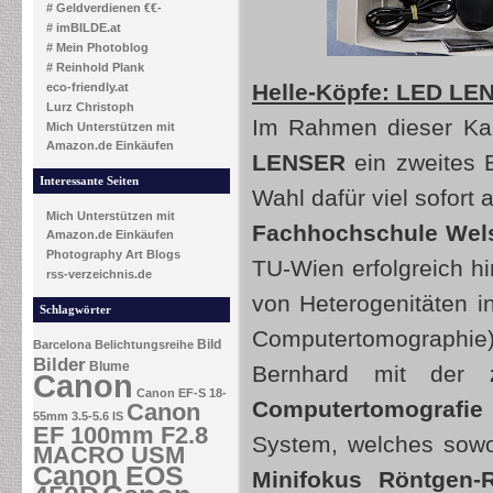
# Geldverdienen €€-
# imBILDE.at
# Mein Photoblog
# Reinhold Plank
Helle-Köpfe: LED LEN
eco-friendly.at
Lurz Christoph
Im Rahmen dieser Ka
Mich Unterstützen mit
Amazon.de Einkäufen
LENSER
ein zweites 
Interessante Seiten
Wahl dafür viel sofort 
Mich Unterstützen mit
Fachhochschule Wel
Amazon.de Einkäufen
Photography Art Blogs
TU-Wien erfolgreich hin
rss-verzeichnis.de
von Heterogenitäten i
Schlagwörter
Computertomographie)
Bild
Barcelona
Belichtungsreihe
Bilder
Blume
Bernhard mit der
ze
Canon
Canon EF-S 18-
Computertomografie 
Canon
55mm 3.5-5.6 IS
EF 100mm F2.8
System, welches sowo
MACRO USM
Canon EOS
Minifokus Röntgen-