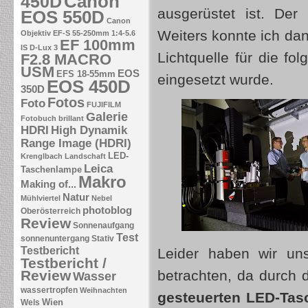
Canon
450D
ausgerüstet ist. Der
EOS 550D
Canon
Weiters konnte ich da
Objektiv EF-S 55-250mm 1:4-5.6
EF 100mm
IS
D-Lux 3
Lichtquelle für die f
F2.8 MACRO
USM
EOS
EFS 18-55mm
eingesetzt wurde.
EOS 450D
350D
Fotos
Foto
FUJIFILM
Galerie
Fotobuch brillant
HDRI
High Dynamik
Range Image (HDRI)
LED-
Krenglbach
Landschaft
Leica
Taschenlampe
Makro
Making of...
Natur
Mühlviertel
Nebel
photoblog
Oberösterreich
Review
Sonnenaufgang
Test
sonnenuntergang
Stativ
Testbericht
Leider haben wir un
Testbericht /
Review
betrachten, da durch 
Wasser
wassertropfen
Weihnachten
gesteuerten LED-Ta
Wien
Wels