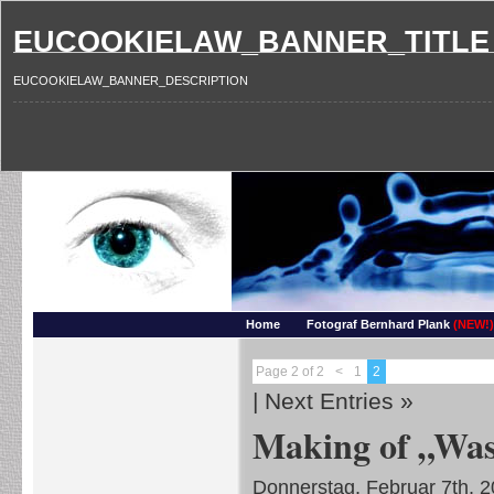
EUCOOKIELAW_BANNER_TITLE
EUCOOKIELAW_BANNER_DESCRIPTION
Photography and more – Ber
Makros, HDRIs, Sonnenuntergaenge, Natur, Landschaften, Wassertropfen, Portraets,
Home
Fotograf Bernhard Plank
(NEW!)
Page 2 of 2
<
1
2
|
Next Entries »
Making of „Was
Donnerstag, Februar 7th, 