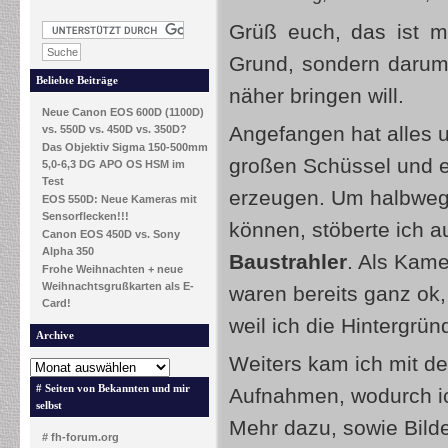
Grüß euch, das ist m
Grund, sondern darum,
Beliebte Beiträge
näher bringen will.
Neue Canon EOS 600D (1100D)
Angefangen hat alles u
vs. 550D vs. 450D vs. 350D?
Das Objektiv Sigma 150-500mm
großen Schüssel und 
5,0-6,3 DG APO OS HSM im
Test
erzeugen. Um halbwegs
EOS 550D: Neue Kameras mit
Sensorflecken!!!
können, stöberte ich 
Canon EOS 450D vs. Sony
Alpha 350
Baustrahler
. Als Kame
Frohe Weihnachten + neue
Weihnachtsgrußkarten als E-
waren bereits ganz ok,
Card!
weil ich die Hintergrü
Archive
Weiters kam ich mit d
# Seiten von Bekannten und mir
Aufnahmen, wodurch ic
selbst
Mehr dazu, sowie Bilde
# fh-forum.org