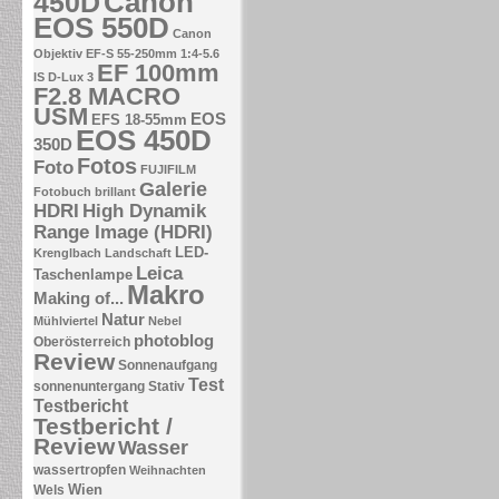
Canon
450D
EOS 550D
Canon
Objektiv EF-S 55-250mm 1:4-5.6
EF 100mm
IS
D-Lux 3
F2.8 MACRO
USM
EOS
EFS 18-55mm
EOS 450D
350D
Fotos
Foto
FUJIFILM
Galerie
Fotobuch brillant
HDRI
High Dynamik
Range Image (HDRI)
LED-
Krenglbach
Landschaft
Leica
Taschenlampe
Makro
Making of...
Natur
Mühlviertel
Nebel
photoblog
Oberösterreich
Review
Sonnenaufgang
Test
sonnenuntergang
Stativ
Testbericht
Testbericht /
Review
Wasser
wassertropfen
Weihnachten
Wien
Wels