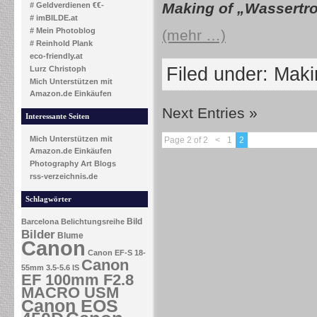
Making of „Wassertr
# Geldverdienen €€-
# imBILDE.at
# Mein Photoblog
(mehr …)
# Reinhold Plank
eco-friendly.at
Filed under:
Makin
Lurz Christoph
Mich Unterstützen mit
Amazon.de Einkäufen
Next Entries »
Interessante Seiten
Mich Unterstützen mit
Page 2 of 2
<
1
2
Amazon.de Einkäufen
Photography Art Blogs
rss-verzeichnis.de
Schlagwörter
Bild
Barcelona
Belichtungsreihe
Bilder
Blume
Canon
Canon EF-S 18-
Canon
55mm 3.5-5.6 IS
EF 100mm F2.8
MACRO USM
Canon EOS