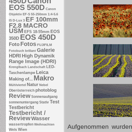
Canon
450D
EOS 550D
Canon
Objektiv EF-S 55-250mm 1:4-5.6
EF 100mm
IS
D-Lux 3
F2.8 MACRO
USM
EOS
EFS 18-55mm
EOS 450D
350D
Fotos
Foto
FUJIFILM
Galerie
Fotobuch brillant
HDRI
High Dynamik
Range Image (HDRI)
LED-
Krenglbach
Landschaft
Leica
Taschenlampe
Makro
Making of...
Natur
Mühlviertel
Nebel
photoblog
Oberösterreich
Review
Sonnenaufgang
Test
sonnenuntergang
Stativ
Testbericht
Testbericht /
Review
Wasser
wassertropfen
Weihnachten
Aufgenommen wurden a
Wien
Wels