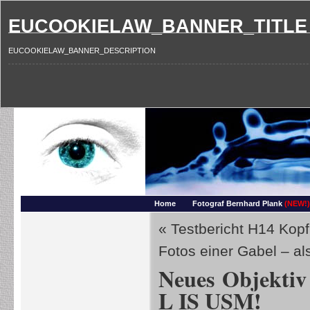
EUCOOKIELAW_BANNER_TITLE
EUCOOKIELAW_BANNER_DESCRIPTION
Photography and more – Ber
Makros, HDRIs, Sonnenuntergaenge, Natur, Landschaften, Wassertropfen, Portraets,
Home
Fotograf Bernhard Plank
(NEW!)
«
Testbericht H14 Kop
Fotos einer Gabel – al
Neues Objektiv
L IS USM!