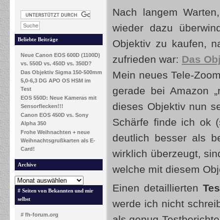
Nach langem Warten,
wieder dazu überwin
Beliebte Beiträge
Objektiv zu kaufen, n
Neue Canon EOS 600D (1100D)
zufrieden war:
Das Ob
vs. 550D vs. 450D vs. 350D?
Das Objektiv Sigma 150-500mm
Mein neues Tele-Zoom-
5,0-6,3 DG APO OS HSM im
gerade bei Amazon „r
Test
EOS 550D: Neue Kameras mit
dieses Objektiv nun se
Sensorflecken!!!
Canon EOS 450D vs. Sony
Schärfe finde ich ok 
Alpha 350
Frohe Weihnachten + neue
deutlich besser als 
Weihnachtsgrußkarten als E-
Card!
wirklich überzeugt, si
Archive
welche mit diesem Ob
Einen detaillierten
Tes
# Seiten von Bekannten und mir
selbst
werde ich nicht schreib
# fh-forum.org
als genug Testberichte