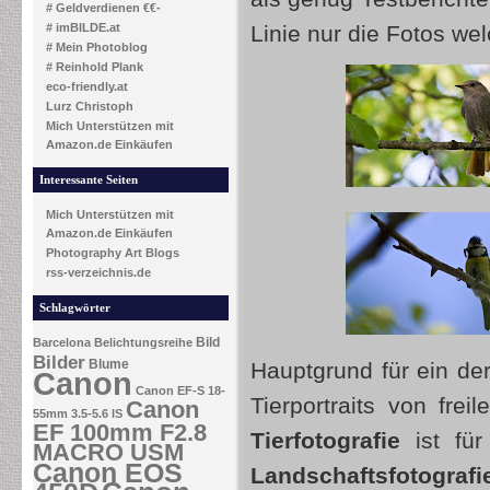
# Geldverdienen €€-
# imBILDE.at
Linie nur die Fotos w
# Mein Photoblog
# Reinhold Plank
eco-friendly.at
Lurz Christoph
Mich Unterstützen mit
Amazon.de Einkäufen
Interessante Seiten
Mich Unterstützen mit
Amazon.de Einkäufen
Photography Art Blogs
rss-verzeichnis.de
Schlagwörter
Bild
Barcelona
Belichtungsreihe
Bilder
Blume
Hauptgrund für ein der
Canon
Canon EF-S 18-
Tierportraits von fr
Canon
55mm 3.5-5.6 IS
EF 100mm F2.8
Tierfotografie
ist für
MACRO USM
Canon EOS
Landschaftsfotografi