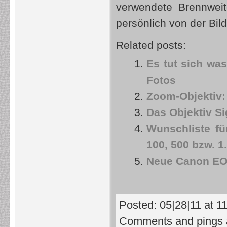
verwendete Brennweit
persönlich von der Bild
Related posts:
Es tut sich w
Fotos
Zoom-Objektiv:
Das Objektiv S
Wunschliste fü
100, 500 bzw. 1
Neue Canon EOS
Posted: 05|28|11 at 11
Comments and pings a