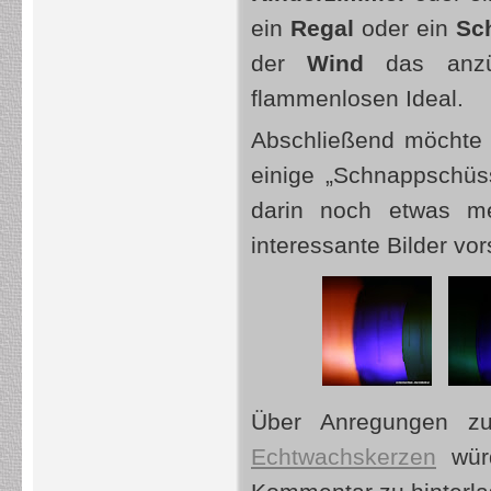
ein
Regal
oder ein
Sch
der
Wind
das anzün
flammenlosen Ideal.
Abschließend möchte
einige „Schnappschüs
darin noch etwas me
interessante Bilder vor
Über Anregungen z
Echtwachskerzen
würd