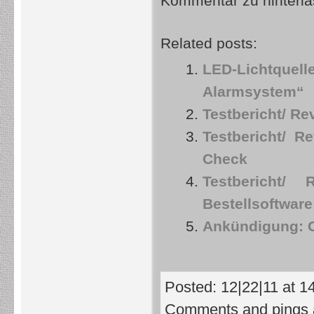
Kommentar zu hinterla
Related posts:
LED-Lichtque
Alarmsystem“
Testbericht/ R
Testbericht/ R
Check
Testbericht/
Bestellsoftware
Ankündigung: O
Posted: 12|22|11 at 1
Comments and pings a