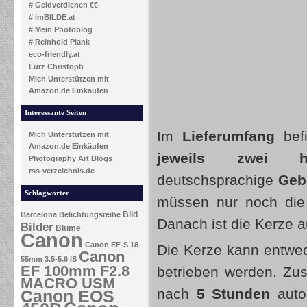
# Geldverdienen €€-
# imBILDE.at
# Mein Photoblog
# Reinhold Plank
eco-friendly.at
Lurz Christoph
Mich Unterstützen mit
Amazon.de Einkäufen
Interessante Seiten
Im
Lieferumfang
bef
Mich Unterstützen mit
Amazon.de Einkäufen
jeweils zwei he
Photography Art Blogs
rss-verzeichnis.de
deutschsprachige
Geb
Schlagwörter
müssen nur noch die B
Bild
Barcelona
Belichtungsreihe
Danach ist die Kerze a
Bilder
Blume
Canon
Canon EF-S 18-
Die Kerze kann entwe
Canon
55mm 3.5-5.6 IS
EF 100mm F2.8
betrieben werden. Zus
MACRO USM
nach
5 Stunden
auto
Canon EOS