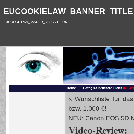
EUCOOKIELAW_BANNER_TITLE
EUCOOKIELAW_BANNER_DESCRIPTION
Photography and more – Ber
Makros, HDRIs, Sonnenuntergaenge, Natur, Landschaften, Wassertropfen, Portraets,
Home
Fotograf Bernhard Plank
(NEW!)
«
Wunschliste für das
bzw. 1.000 €!
NEU: Canon EOS 5D Ma
Video-Review