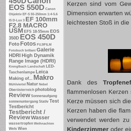
Canon
450D
Kerzen sind vom Gewi
EOS 550D
Canon
Dimension erwarten wü
Objektiv EF-S 55-250mm 1:4-5.6
EF 100mm
IS
D-Lux 3
leichtesten Stoß in die
F2.8 MACRO
USM
EOS
EFS 18-55mm
EOS 450D
350D
Fotos
Foto
FUJIFILM
Galerie
Fotobuch brillant
HDRI
High Dynamik
Range Image (HDRI)
LED-
Krenglbach
Landschaft
Leica
Taschenlampe
Makro
Making of...
Dank des
Tropfenef
Natur
Mühlviertel
Nebel
photoblog
Oberösterreich
flammenlosen Kerzen se
Review
Sonnenaufgang
Kerze müssen sich di
Test
sonnenuntergang
Stativ
Testbericht
Kerzen haben die flam
Testbericht /
Review
Wasser
verwendet werden zu 
wassertropfen
Weihnachten
Kinderzimmer
oder ei
Wien
Wels