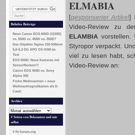
ELMABIA
[
gesponserter Artikel
]
Beliebte Beiträge
Video-Review zu 
Neue Canon EOS 600D (1100D)
ELAMBIA
vorstellen.
vs. 550D vs. 450D vs. 350D?
Das Objektiv Sigma 150-500mm
Styropor verpackt. Und
5,0-6,3 DG APO OS HSM im
viel zu lesen habt, sc
Test
EOS 550D: Neue Kameras mit
Video-Review an:
Sensorflecken!!!
Canon EOS 450D vs. Sony
Alpha 350
Frohe Weihnachten + neue
Weihnachtsgrußkarten als E-
Card!
Archive
# Seiten von Bekannten und mir
selbst
# fh-forum.org