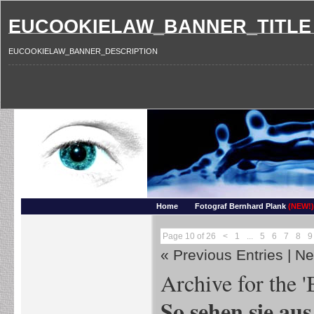
EUCOOKIELAW_BANNER_TITLE
EUCOOKIELAW_BANNER_DESCRIPTION
Photography and more – Ber
Makros, HDRIs, Sonnenuntergaenge, Natur, Landschaften, Wassertropfen, Portraets,
Home
Fotograf Bernhard Plank
(NEW!)
Page 10 of 26
<
1
...
5
6
7
8
9
« Previous Entries
|
Ne
Archive for the '
So sehen sie au