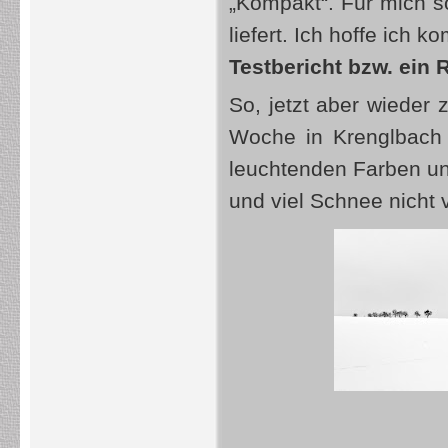
„Kompakt“. Für mich so
liefert. Ich hoffe ich
Testbericht bzw. ein
So, jetzt aber wieder 
Woche in Krenglbach
leuchtenden Farben u
und viel Schnee nicht v