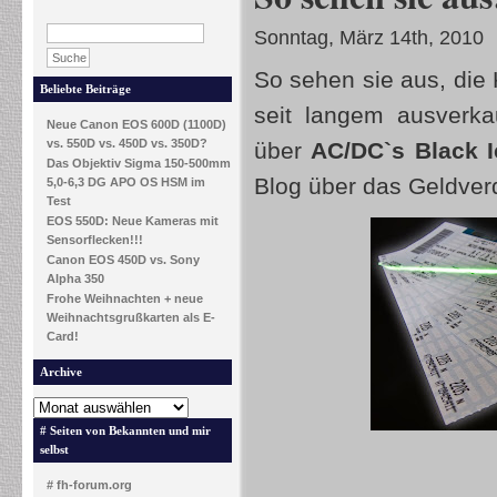
Sonntag, März 14th, 2010
So sehen sie aus, die 
Beliebte Beiträge
seit langem ausverk
Neue Canon EOS 600D (1100D)
vs. 550D vs. 450D vs. 350D?
über
AC/DC`s Black I
Das Objektiv Sigma 150-500mm
Blog über das Geldverd
5,0-6,3 DG APO OS HSM im
Test
EOS 550D: Neue Kameras mit
Sensorflecken!!!
Canon EOS 450D vs. Sony
Alpha 350
Frohe Weihnachten + neue
Weihnachtsgrußkarten als E-
Card!
Archive
# Seiten von Bekannten und mir
selbst
# fh-forum.org