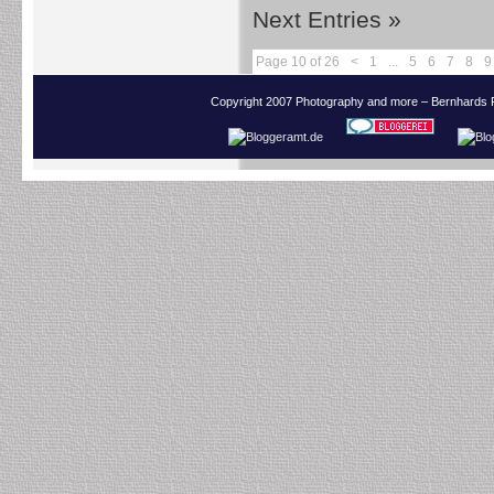
Next Entries »
Page 10 of 26
<
1
...
5
6
7
8
9
Copyright 2007 Photography and more – Bernhards 