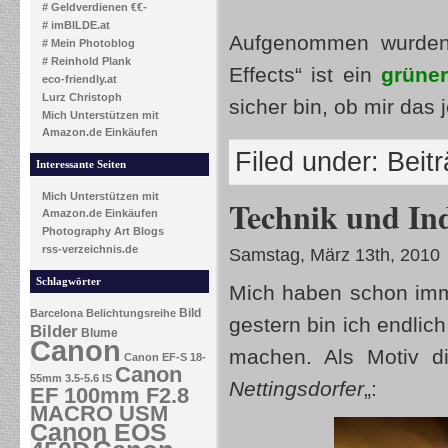
# Geldverdienen €€-
# imBILDE.at
Aufgenommen wurden 
# Mein Photoblog
# Reinhold Plank
Effects“ ist ein
grüner
eco-friendly.at
Lurz Christoph
sicher bin, ob mir das je
Mich Unterstützen mit
Amazon.de Einkäufen
Filed under:
Beit
Interessante Seiten
Mich Unterstützen mit
Technik und Ind
Amazon.de Einkäufen
Photography Art Blogs
rss-verzeichnis.de
Samstag, März 13th, 2010
Schlagwörter
Mich haben schon i
Bild
Barcelona
Belichtungsreihe
gestern bin ich endlic
Bilder
Blume
Canon
machen. Als Motiv d
Canon EF-S 18-
Canon
55mm 3.5-5.6 IS
Nettingsdorfer
„:
EF 100mm F2.8
MACRO USM
Canon EOS