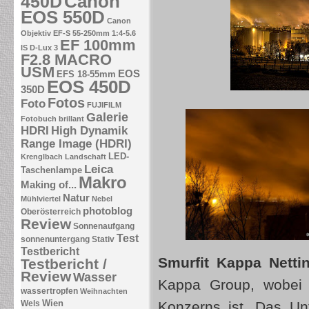
Canon
450D
EOS 550D
Canon
Objektiv EF-S 55-250mm 1:4-5.6
EF 100mm
IS
D-Lux 3
F2.8 MACRO
USM
EOS
EFS 18-55mm
EOS 450D
350D
Fotos
Foto
FUJIFILM
Galerie
Fotobuch brillant
HDRI
High Dynamik
Range Image (HDRI)
LED-
Krenglbach
Landschaft
Leica
Taschenlampe
Makro
Making of...
Natur
Mühlviertel
Nebel
photoblog
Oberösterreich
Review
Sonnenaufgang
Test
sonnenuntergang
Stativ
Testbericht
Smurfit Kappa Netti
Testbericht /
Review
Wasser
Kappa Group, wobei N
wassertropfen
Weihnachten
Wien
Wels
Konzerns ist. Das Un