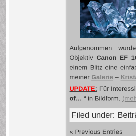
Aufgenommen wurd
Objektiv
Canon
EF 
einem Blitz eine ein
meiner
Galerie
–
Krist
UPDATE
:
Für Interessi
of…
“ in Bildform.
(meh
Filed under:
Beit
« Previous Entries