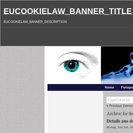
EUCOOKIELAW_BANNER_TITLE
EUCOOKIELAW_BANNER_DESCRIPTION
Photography and mo
Makros, HDRIs, Sonnenuntergaenge, Natur, Landschaften,
Home
Fotogra
Page 23 of 26
« Previous Entries
Archive for th
Details aus 
Montag, Juni 2nd, 2