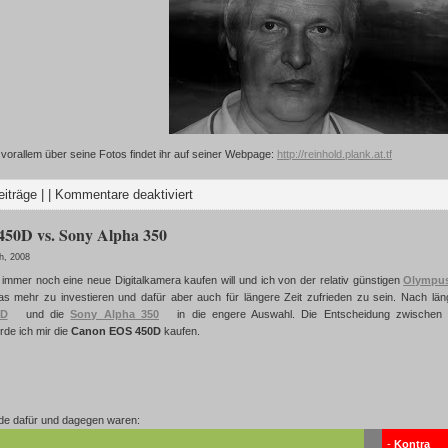
vorallem über seine Fotos findet ihr auf seiner Webpage:
http://reinhold.plank.at.tf
eiträge
| |
Kommentare deaktiviert
50D vs. Sony Alpha 350
th, 2008
immer noch eine neue Digitalkamera kaufen will und ich von der relativ günstigen
Olympu
as mehr zu investieren und dafür aber auch für längere Zeit zufrieden zu sein. Nach 
0D
und die
Sony Alpha 350
in die engere Auswahl. Die Entscheidung zwischen
rde ich mir die
Canon EOS 450D
kaufen.
e dafür und dagegen waren:
-
Kontra