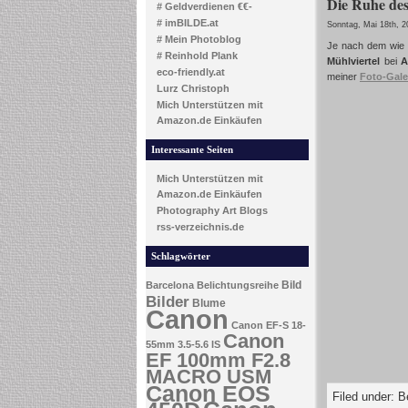
Die Ruhe de
# Geldverdienen €€-
# imBILDE.at
Sonntag, Mai 18th, 2
# Mein Photoblog
Je nach dem wie m
# Reinhold Plank
Mühlviertel
bei
A
eco-friendly.at
meiner
Foto-Gale
Lurz Christoph
Mich Unterstützen mit
Amazon.de Einkäufen
Interessante Seiten
Mich Unterstützen mit
Amazon.de Einkäufen
Photography Art Blogs
rss-verzeichnis.de
Schlagwörter
Bild
Barcelona
Belichtungsreihe
Bilder
Blume
Canon
Canon EF-S 18-
Canon
55mm 3.5-5.6 IS
EF 100mm F2.8
MACRO USM
Canon EOS
Filed under:
B