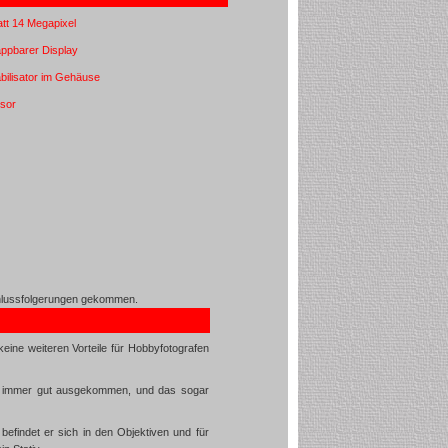
tatt 14 Megapixel
appbarer Display
tabilisator im Gehäuse
nsor
chlussfolgerungen gekommen.
keine weiteren Vorteile für Hobbyfotografen
ohne immer gut ausgekommen, und das sogar
 befindet er sich in den Objektiven und für