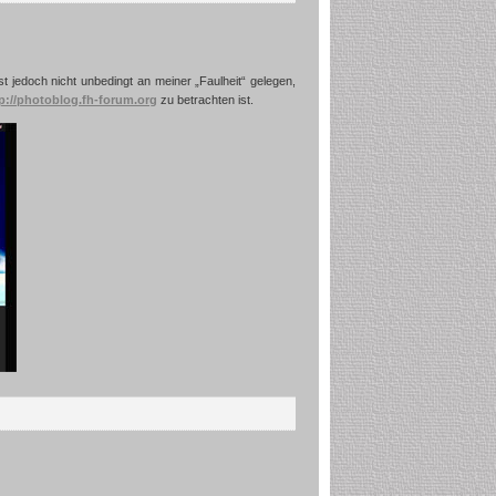
t jedoch nicht unbedingt an meiner „Faulheit“ gelegen,
p://photoblog.fh-forum.org
zu betrachten ist.