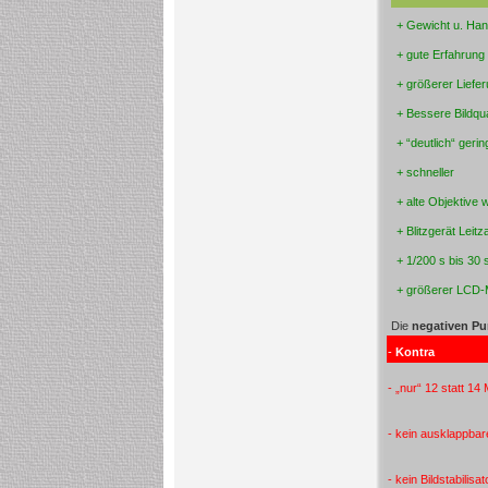
+ Gewicht u. Han
+ gute Erfahrun
+ größerer Liefe
+ Bessere Bildqua
+ “deutlich“ geri
+ schneller
+ alte Objektive
+ Blitzgerät Leitz
+ 1/200 s bis 30 s
+ größerer LCD-
Die
negativen P
-
Kontra
- „nur“ 12 statt 14
- kein ausklappbar
- kein Bildstabilis