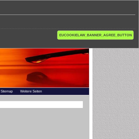
EUCOOKIELAW_BANNER_AGREE_BUTTON
Sitemap
Weitere Seiten