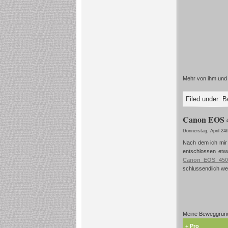
Mehr von ihm und 
Filed under:
B
Canon EOS 4
Donnerstag, April 24
Nach dem ich mir 
entschlossen etw
Canon EOS 45
schlussendlich we
Meine Beweggründ
+ Pro