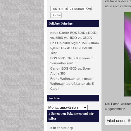
ich habe leider sc
neue Foto in mein
Beliebte Beiträge
Neue Canon EOS 600D (1100D)
vs. 550D vs. 450D vs. 350D?
Das Objektiv Sigma 150-500mm
5,0-6,3 DG APO OS HSM im
Test
EOS 550D: Neue Kameras mit
Sensorflecken!!!
Canon EOS 450D vs. Sony
Alpha 350
Frohe Weihnachten + neue
Weihnachtsgrußkarten als E-
Card!
Archive
Die Fotos wurde
aufgenommen.
# Seiten von Bekannten und mir
selbst
Filed under:
B
# fh-forum.org