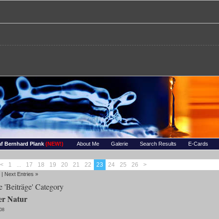
re – Bernhards Foto-Page
 Wassertropfen, Portraets, Experimentelles, Tiere, Insekten, uvm…
f Bernhard Plank
(NEW!)
About Me
Galerie
Search Results
E-Cards
<
1
...
17
18
19
20
21
22
23
24
25
26
>
|
Next Entries »
e 'Beiträge' Category
der Natur
008