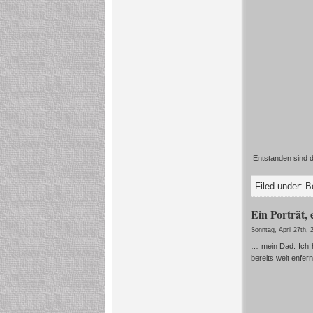
Entstanden sind di
Filed under:
B
Ein Porträt, 
Sonntag, April 27th, 
… mein Dad. Ich h
bereits weit enfer