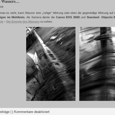
s Wassers…
008
an es sieht, kann Wasser eine „ruhige“ Wirkung oder eben die gegenteilige Wirkung auf
igen im Mühlkreis
. Als Kamera diente die
Canon EOS 350D
und
Standard- Objectiv
rie
–
Die Energie des Wassers
zu sehen.
eiträge
| |
Kommentare deaktiviert