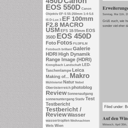
Canon
450D
EOS 550D
Erweiterunge
Canon
Objektiv EF-S 55-250mm 1:4-5.6
Sonntag, Mai 11th, 2
EF 100mm
IS
D-Lux 3
Grüß euch, wie ho
F2.8 MACRO
sonder viel eher 
USM
EOS
EFS 18-55mm
EOS 450D
350D
Fotos
Foto
FUJIFILM
Galerie
Fotobuch brillant
HDRI
High Dynamik
Range Image (HDRI)
LED-
Krenglbach
Landschaft
Leica
Taschenlampe
Makro
Making of...
Natur
Mühlviertel
Nebel
photoblog
Oberösterreich
Review
Sonnenaufgang
Test
sonnenuntergang
Stativ
Testbericht
Filed under:
B
Testbericht /
Review
Wasser
Auf den Wi
wassertropfen
Weihnachten
Mittwoch, April 30th,
Wien
Wels