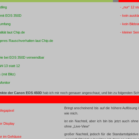
dling
- „nur“ 12 s
g mit EOS 350D
- kein auskl
rumfang
- kein Bilds
lität laut Chip.de
- kleiner Se
ngeres Rauschverhalten laut Chip.de
 wie bei EOS 350D verwendbar
ahl 13 statt 12
 (mit Blitz)
Monitor
unkte der Canon EOS 450D
hab ich mir noch genauer angeschaut, und bin zu folgenden S
Bringt anscheinend bis auf die höhere Auflösung 
 Megapixel
wie mich.
ist ein Nachteil, aber ich bin bis jetzt auch 
er Display
ohne „Live-View“
großer Nachteil, jedoch für die Standartobjektive
ator im Gehäuse