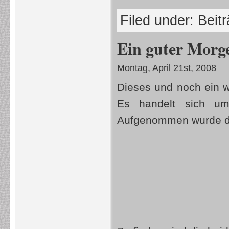
Filed under:
Beit
Ein guter Morg
Montag, April 21st, 2008
Dieses und noch ein we
Es handelt sich 
Aufgenommen wurde da