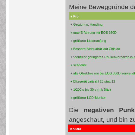
Meine Beweggründe da
+ Pro
+ Gewicht u. Handling
+ gute Erfahrung mit EOS 350D
+ größerer Lieferumfang
+ Bessere Bildqualität laut Chip.de
+ “deutlich“ geringeres Rauschverhalten lau
+ schneller
+ alte Objektive wie bei EOS 350D verwend
+ Blitzgerät Leitzahl 13 statt 12
+ 1/200 s bis 30 s (mit Blitz)
+ größerer LCD-Monitor
Die
negativen Pun
angeschaut, und bin 
-
Kontra