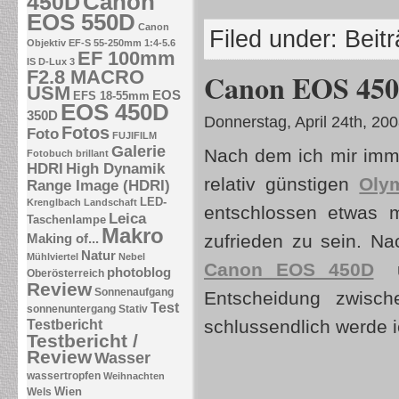
Canon
450D
EOS 550D
Canon
Filed under:
Beit
Objektiv EF-S 55-250mm 1:4-5.6
EF 100mm
IS
D-Lux 3
F2.8 MACRO
Canon EOS 450D
USM
EOS
EFS 18-55mm
EOS 450D
350D
Donnerstag, April 24th, 20
Fotos
Foto
FUJIFILM
Galerie
Nach dem ich mir imme
Fotobuch brillant
HDRI
High Dynamik
relativ günstigen
Oly
Range Image (HDRI)
LED-
Krenglbach
Landschaft
entschlossen etwas m
Leica
Taschenlampe
Makro
zufrieden zu sein. N
Making of...
Natur
Mühlviertel
Nebel
Canon EOS 450D
u
photoblog
Oberösterreich
Review
Sonnenaufgang
Entscheidung zwisc
Test
sonnenuntergang
Stativ
schlussendlich werde i
Testbericht
Testbericht /
Review
Wasser
wassertropfen
Weihnachten
Wien
Wels