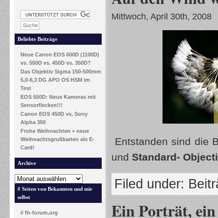
Mittwoch, April 30th, 2008
Beliebte Beiträge
Neue Canon EOS 600D (1100D)
vs. 550D vs. 450D vs. 350D?
Das Objektiv Sigma 150-500mm
5,0-6,3 DG APO OS HSM im
Test
EOS 550D: Neue Kameras mit
Sensorflecken!!!
Canon EOS 450D vs. Sony
Alpha 350
Frohe Weihnachten + neue
Entstanden sind die B
Weihnachtsgrußkarten als E-
Card!
und
Standard- Object
Archive
Filed under:
Beit
# Seiten von Bekannten und mir
selbst
Ein Porträt, ei
# fh-forum.org