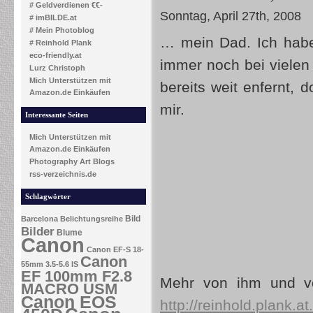
# Geldverdienen €€-
Sonntag, April 27th, 2008
# imBILDE.at
# Mein Photoblog
… mein Dad. Ich habe
# Reinhold Plank
eco-friendly.at
immer noch bei vielen 
Lurz Christoph
Mich Unterstützen mit
bereits weit enfernt, 
Amazon.de Einkäufen
mir.
Interessante Seiten
Mich Unterstützen mit
Amazon.de Einkäufen
Photography Art Blogs
rss-verzeichnis.de
Schlagwörter
Bild
Barcelona
Belichtungsreihe
Bilder
Blume
Canon
Canon EF-S 18-
Canon
55mm 3.5-5.6 IS
EF 100mm F2.8
Mehr von ihm und vo
MACRO USM
Canon EOS
http://reinhold.plank.at.