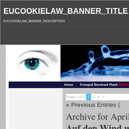
EUCOOKIELAW_BANNER_TITLE
EUCOOKIELAW_BANNER_DESCRIPTION
Photography and more – Ber
Makros, HDRIs, Sonnenuntergaenge, Natur, Landschaften, Wassertropfen, Portraets,
Home
Fotograf Bernhard Plank
(NEW!)
Page 1 of 3
1
2
3
>
« Previous Entries
|
Archive for Apri
Auf den Wind 