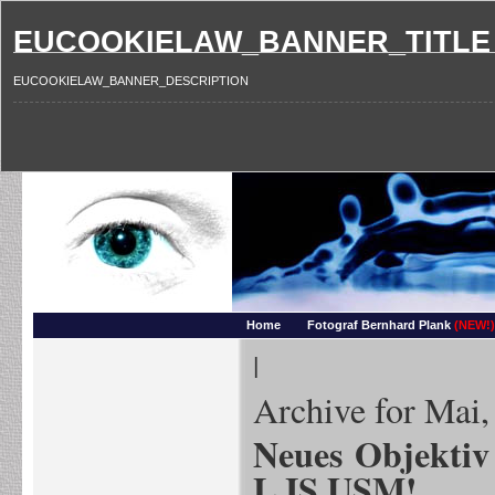
EUCOOKIELAW_BANNER_TITLE
EUCOOKIELAW_BANNER_DESCRIPTION
Photography and more – Ber
Makros, HDRIs, Sonnenuntergaenge, Natur, Landschaften, Wassertropfen, Portraets,
Home
Fotograf Bernhard Plank
(NEW!)
|
Archive for Mai,
Neues Objektiv
L IS USM!