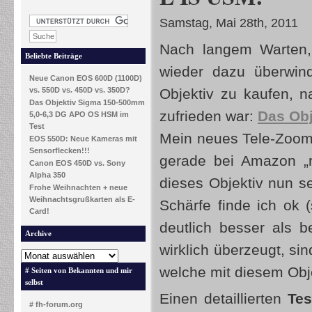
Samstag, Mai 28th, 2011
Nach langem Warten,
Beliebte Beiträge
wieder dazu überwin
Neue Canon EOS 600D (1100D)
vs. 550D vs. 450D vs. 350D?
Objektiv zu kaufen, n
Das Objektiv Sigma 150-500mm
zufrieden war:
Das Ob
5,0-6,3 DG APO OS HSM im
Test
Mein neues Tele-Zoom-
EOS 550D: Neue Kameras mit
Sensorflecken!!!
gerade bei Amazon „r
Canon EOS 450D vs. Sony
Alpha 350
dieses Objektiv nun se
Frohe Weihnachten + neue
Weihnachtsgrußkarten als E-
Schärfe finde ich ok 
Card!
deutlich besser als 
Archive
wirklich überzeugt, si
welche mit diesem Ob
# Seiten von Bekannten und mir
selbst
Einen detaillierten
Tes
# fh-forum.org