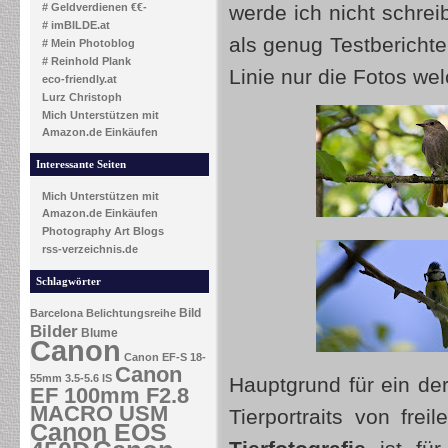
# Geldverdienen €€-
werde ich nicht schreib
# imBILDE.at
als genug Testberichte
# Mein Photoblog
# Reinhold Plank
Linie nur die Fotos w
eco-friendly.at
Lurz Christoph
Mich Unterstützen mit
Amazon.de Einkäufen
Interessante Seiten
Mich Unterstützen mit
Amazon.de Einkäufen
Photography Art Blogs
rss-verzeichnis.de
Schlagwörter
Bild
Barcelona
Belichtungsreihe
Bilder
Blume
Canon
Canon EF-S 18-
Canon
55mm 3.5-5.6 IS
Hauptgrund für ein der
EF 100mm F2.8
MACRO USM
Tierportraits von fr
Canon EOS