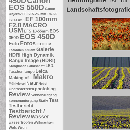
Canon
450D
Tierfotografie
ist für
EOS 550D
Landschaftsfotografi
Canon
Objektiv EF-S 55-250mm 1:4-5.6
EF 100mm
IS
D-Lux 3
F2.8 MACRO
USM
EOS
EFS 18-55mm
EOS 450D
350D
Fotos
Foto
FUJIFILM
Galerie
Fotobuch brillant
HDRI
High Dynamik
Range Image (HDRI)
LED-
Krenglbach
Landschaft
Leica
Taschenlampe
Makro
Making of...
Natur
Mühlviertel
Nebel
photoblog
Oberösterreich
Review
Sonnenaufgang
Test
sonnenuntergang
Stativ
Testbericht
Testbericht /
Review
Wasser
wassertropfen
Weihnachten
Wien
Wels