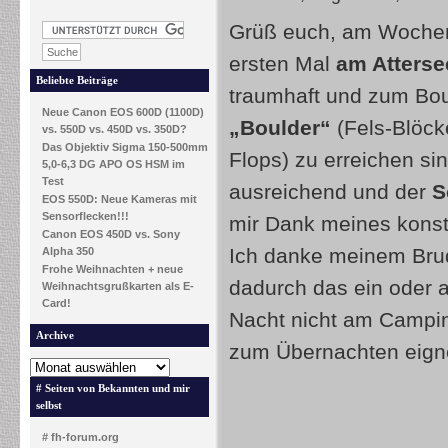
Grüß euch, am Wochen
ersten Mal
am Atterse
Beliebte Beiträge
traumhaft und zum Bou
Neue Canon EOS 600D (1100D)
„Boulder“
(Fels-Blöck
vs. 550D vs. 450D vs. 350D?
Das Objektiv Sigma 150-500mm
Flops) zu erreichen s
5,0-6,3 DG APO OS HSM im
Test
ausreichend und der
S
EOS 550D: Neue Kameras mit
Sensorflecken!!!
mir Dank meines konst
Canon EOS 450D vs. Sony
Ich danke meinem Brude
Alpha 350
Frohe Weihnachten + neue
dadurch das ein oder 
Weihnachtsgrußkarten als E-
Card!
Nacht nicht am Campin
Archive
zum Übernachten eign
# Seiten von Bekannten und mir
selbst
# fh-forum.org