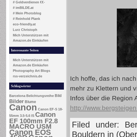
# Geldverdienen €€-
# imBILDE.at
# Mein Photoblog
# Reinhold Plank
eco-friendly.at
Lurz Christoph
Mich Unterstützen mit
Amazon.de Einkäufen
Interessante Seiten
Mich Unterstützen mit
Amazon.de Einkäufen
Photography Art Blogs
rss-verzeichnis.de
Ich hoffe, das ich nac
Schlagwörter
mehr zu Klettern und v
Bild
Barcelona
Belichtungsreihe
Infos über die Region 
Bilder
Blume
Canon
http://www.bergsteigen.
Canon EF-S 18-
Canon
55mm 3.5-5.6 IS
EF 100mm F2.8
Filed under:
Ber
MACRO USM
Canon EOS
Bouldern in (Ober