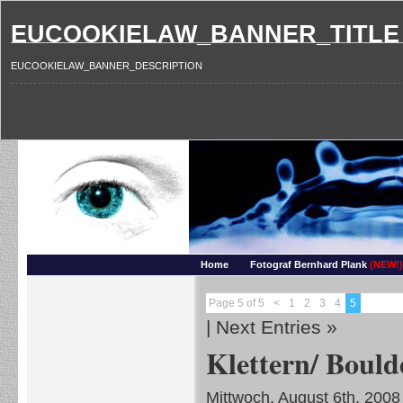
EUCOOKIELAW_BANNER_TITLE
EUCOOKIELAW_BANNER_DESCRIPTION
Photography and more – Ber
Makros, HDRIs, Sonnenuntergaenge, Natur, Landschaften, Wassertropfen, Portraets,
Home
Fotograf Bernhard Plank
(NEW!)
Page 5 of 5
<
1
2
3
4
5
|
Next Entries »
Klettern/ Bould
Mittwoch, August 6th, 2008