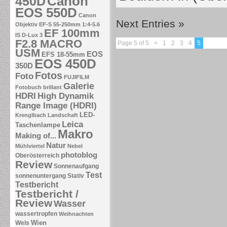
Canon
450D
EOS 550D
Canon
Next Entries »
Objektiv EF-S 55-250mm 1:4-5.6
EF 100mm
IS
D-Lux 3
F2.8 MACRO
Page 5 of 5
<
1
2
3
4
5
USM
EOS
EFS 18-55mm
EOS 450D
350D
Fotos
Foto
FUJIFILM
Galerie
Fotobuch brillant
HDRI
High Dynamik
Range Image (HDRI)
LED-
Krenglbach
Landschaft
Leica
Taschenlampe
Makro
Making of...
Natur
Mühlviertel
Nebel
photoblog
Oberösterreich
Review
Sonnenaufgang
Test
sonnenuntergang
Stativ
Testbericht
Testbericht /
Review
Wasser
wassertropfen
Weihnachten
Wien
Wels