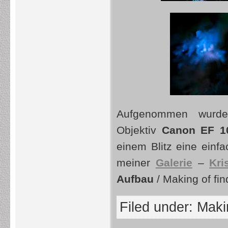
Aufgenommen wurd
Objektiv
Canon
EF 
einem Blitz eine ein
meiner
Galerie
–
Kri
Aufbau
/ Making of find
Filed under:
Makin