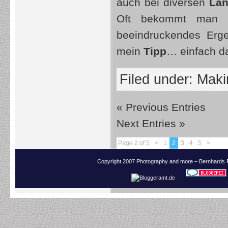
auch bei diversen
Lan
Oft bekommt man a
beeindruckendes Erge
mein
Tipp
… einfach d
Filed under:
Makin
« Previous Entries
Next Entries »
Page 2 of 5
<
1
2
3
4
5
>
Copyright 2007 Photography and more – Bernhards 