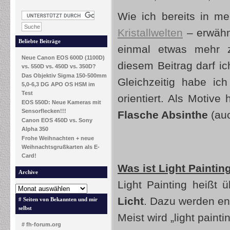
Wie ich bereits in m
Kristallwelten
– erwähnt
Beliebte Beiträge
einmal etwas mehr
Neue Canon EOS 600D (1100D)
diesem Beitrag darf ic
vs. 550D vs. 450D vs. 350D?
Das Objektiv Sigma 150-500mm
Gleichzeitig habe ic
5,0-6,3 DG APO OS HSM im
Test
orientiert. Als Motiv
EOS 550D: Neue Kameras mit
Sensorflecken!!!
Flasche Absinthe
(auc
Canon EOS 450D vs. Sony
Alpha 350
Frohe Weihnachten + neue
Weihnachtsgrußkarten als E-
Card!
Was ist Light Paintin
Archive
Light Painting heißt 
Licht
. Dazu werden en
# Seiten von Bekannten und mir
selbst
Meist wird „light pai
# fh-forum.org