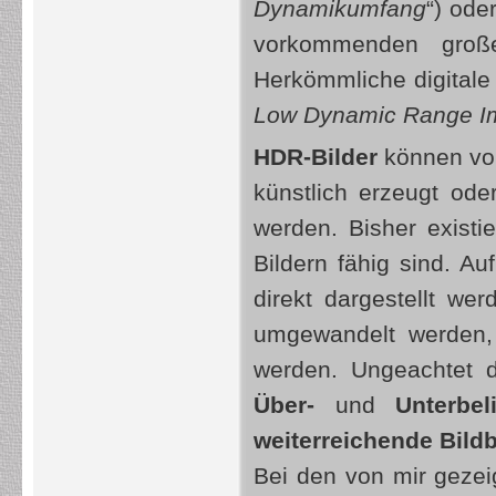
Dynamikumfang
“) ode
vorkommenden großen
Herkömmliche digitale 
Low Dynamic Range I
HDR-Bilder
können v
künstlich erzeugt od
werden. Bisher exist
Bildern fähig sind. A
direkt dargestellt w
umgewandelt werden, 
werden. Ungeachtet 
Über-
und
Unterbel
weiterreichende Bild
Bei den von mir geze