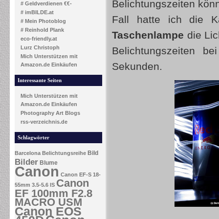
Belichtungszeiten kön
# Geldverdienen €€-
# imBILDE.at
Fall hatte ich die 
# Mein Photoblog
# Reinhold Plank
Taschenlampe
die Lic
eco-friendly.at
Lurz Christoph
Belichtungszeiten b
Mich Unterstützen mit
Sekunden.
Amazon.de Einkäufen
Interessante Seiten
Mich Unterstützen mit
Amazon.de Einkäufen
Photography Art Blogs
rss-verzeichnis.de
Schlagwörter
Bild
Barcelona
Belichtungsreihe
Bilder
Blume
Canon
Canon EF-S 18-
Canon
55mm 3.5-5.6 IS
EF 100mm F2.8
MACRO USM
Canon EOS