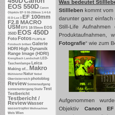
Canon
450D
Was bedeutet Stillle
EOS 550D
Canon
Stillleben
kommt vom 
Objektiv EF-S 55-250mm 1:4-5.6
EF 100mm
darunter ganz einfac
IS
D-Lux 3
F2.8 MACRO
USM
Still-Life Aufnahme
EOS
EFS 18-55mm
EOS 450D
350D
Produktaufnahmen, w
Fotos
Foto
FUJIFILM
Fotografie
“ wie zum B
Galerie
Fotobuch brillant
HDRI
High Dynamik
Range Image (HDRI)
LED-
Krenglbach
Landschaft
Leica
Taschenlampe
Makro
Making of...
Natur
Mühlviertel
Nebel
photoblog
Oberösterreich
Review
Sonnenaufgang
Test
sonnenuntergang
Stativ
Testbericht
Testbericht /
Aufgenommen wurde
Review
Wasser
Objektiv
Canon
EF
wassertropfen
Weihnachten
Wien
Wels