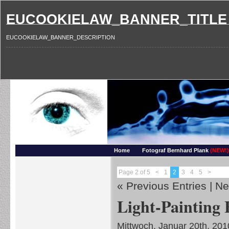
EUCOOKIELAW_BANNER_TITLE
EUCOOKIELAW_BANNER_DESCRIPTION
Photography and more – Ber
Makros, HDRIs, Sonnenuntergaenge, Natur, Landschaften, Wassertropfen, Portraets,
Home
Fotograf Bernhard Plank
(NEW!)
Page 2 of 5
<
1
2
3
4
5
>
« Previous Entries
|
Ne
Light-Painting 
Mittwoch, Januar 20th, 201