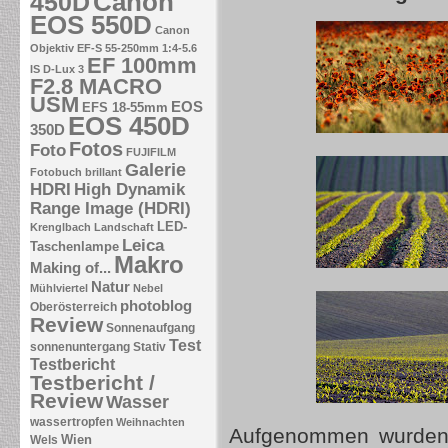
Canon
450D
EOS 550D
Canon
Objektiv EF-S 55-250mm 1:4-5.6
EF 100mm
IS
D-Lux 3
F2.8 MACRO
USM
EOS
EFS 18-55mm
EOS 450D
350D
Fotos
Foto
FUJIFILM
Galerie
Fotobuch brillant
HDRI
High Dynamik
Range Image (HDRI)
LED-
Krenglbach
Landschaft
Leica
Taschenlampe
Makro
Making of...
Natur
Mühlviertel
Nebel
photoblog
Oberösterreich
Review
Sonnenaufgang
Test
sonnenuntergang
Stativ
Testbericht
Testbericht /
Review
Wasser
wassertropfen
Weihnachten
Aufgenommen wurden a
Wien
Wels