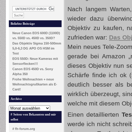
Nach langem Warten,
wieder dazu überwin
Beliebte Beiträge
Objektiv zu kaufen, n
Neue Canon EOS 600D (1100D)
zufrieden war:
Das Ob
vs. 550D vs. 450D vs. 350D?
Das Objektiv Sigma 150-500mm
Mein neues Tele-Zoom-
5,0-6,3 DG APO OS HSM im
Test
gerade bei Amazon „r
EOS 550D: Neue Kameras mit
Sensorflecken!!!
dieses Objektiv nun se
Canon EOS 450D vs. Sony
Schärfe finde ich ok 
Alpha 350
Frohe Weihnachten + neue
deutlich besser als 
Weihnachtsgrußkarten als E-
Card!
wirklich überzeugt, si
Archive
welche mit diesem Ob
Einen detaillierten
Tes
# Seiten von Bekannten und mir
selbst
werde ich nicht schreib
# fh-forum.org