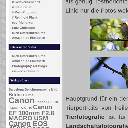
als genug Testberichte
# Geldverdienen €€-
# imBILDE.at
Linie nur die Fotos w
# Mein Photoblog
# Reinhold Plank
eco-friendly.at
Lurz Christoph
Mich Unterstützen mit
Amazon.de Einkäufen
Interessante Seiten
Mich Unterstützen mit
Amazon.de Einkäufen
Photography Art Blogs
rss-verzeichnis.de
Schlagwörter
Bild
Barcelona
Belichtungsreihe
Bilder
Blume
Hauptgrund für ein der
Canon
Canon EF-S 18-
Canon
Tierportraits von fr
55mm 3.5-5.6 IS
EF 100mm F2.8
Tierfotografie
ist für
MACRO USM
Canon EOS
Landschaftsfotografi