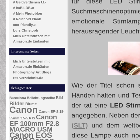
für diese LED Stir
# Geldverdienen €€-
# imBILDE.at
Suchmaschinenoptimie
# Mein Photoblog
# Reinhold Plank
emotionale Stirnl
eco-friendly.at
herausragender Leucht
Lurz Christoph
Mich Unterstützen mit
Amazon.de Einkäufen
Interessante Seiten
Mich Unterstützen mit
Amazon.de Einkäufen
Photography Art Blogs
rss-verzeichnis.de
Wie der Titel schon 
Schlagwörter
Händen halten und Te
Bild
Barcelona
Belichtungsreihe
Bilder
der tat eine
LED Stir
Blume
Canon
Canon EF-S 18-
angegeben. Neben de
Canon
55mm 3.5-5.6 IS
EF 100mm F2.8
(SLT)
und dem weltbe
MACRO USM
Canon EOS
diese Lampe auch noc