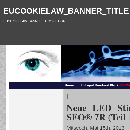
EUCOOKIELAW_BANNER_TITLE
EUCOOKIELAW_BANNER_DESCRIPTION
Photography and more – Ber
Makros, HDRIs, Sonnenuntergaenge, Natur, Landschaften, Wassertropfen, Portraets,
Home
Fotograf Bernhard Plank
(NEW!)
|
Neue LED Sti
SEO® 7R (Teil 
Mittwoch, Mai 15th, 2013