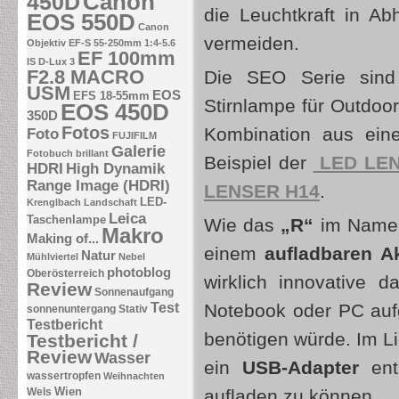
Canon
450D
die Leuchtkraft in Abh
EOS 550D
Canon
vermeiden.
Objektiv EF-S 55-250mm 1:4-5.6
EF 100mm
IS
D-Lux 3
F2.8 MACRO
Die SEO Serie sind 
USM
EOS
EFS 18-55mm
Stirnlampe für Outdoor
EOS 450D
350D
Fotos
Kombination aus ein
Foto
FUJIFILM
Galerie
Fotobuch brillant
Beispiel der
LED LEN
HDRI
High Dynamik
Range Image (HDRI)
LENSER H14
.
LED-
Krenglbach
Landschaft
Leica
Taschenlampe
Wie das
„R“
im Name
Makro
Making of...
einem
aufladbaren A
Natur
Mühlviertel
Nebel
photoblog
Oberösterreich
wirklich innovative 
Review
Sonnenaufgang
Notebook oder PC auf
Test
sonnenuntergang
Stativ
Testbericht
benötigen würde. Im L
Testbericht /
Review
Wasser
ein
USB-Adapter
ent
wassertropfen
Weihnachten
Wien
aufladen zu können.
Wels