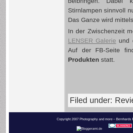
beibringen. Dabei
Stirnlampen sinnvoll nu
Das Ganze wird mittel
In der Zwischenzeit 
LENSER Galerie
und 
Auf der FB-Seite fi
Produkten
statt.
Filed under:
Revi
Copyright 2007 Photography and more – Bernhards 