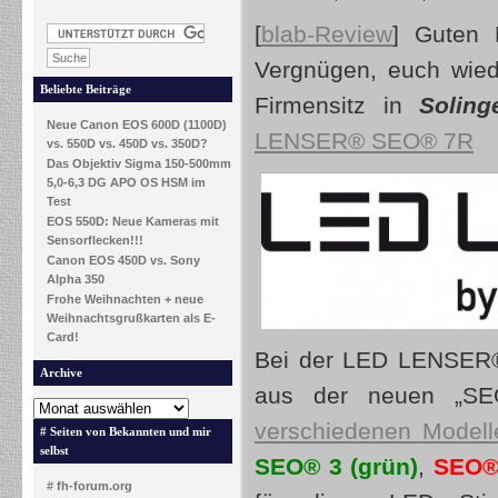
[
blab-Review
] Guten
Vergnügen, euch wie
Beliebte Beiträge
Firmensitz in
Solinge
Neue Canon EOS 600D (1100D)
LENSER® SEO® 7R
vs. 550D vs. 450D vs. 350D?
Das Objektiv Sigma 150-500mm
5,0-6,3 DG APO OS HSM im
Test
EOS 550D: Neue Kameras mit
Sensorflecken!!!
Canon EOS 450D vs. Sony
Alpha 350
Frohe Weihnachten + neue
Weihnachtsgrußkarten als E-
Card!
Bei der LED LENSER®
Archive
aus der neuen „S
verschiedenen Modell
# Seiten von Bekannten und mir
selbst
SEO® 3 (grün)
,
SEO® 
# fh-forum.org