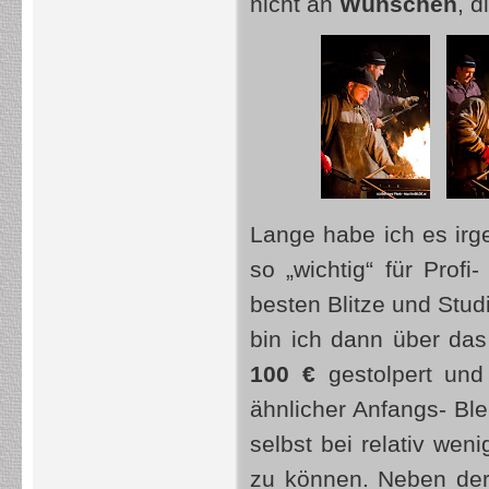
nicht an
Wünschen
, d
Lange habe ich es irge
so „wichtig“ für Profi
besten Blitze und Stud
bin ich dann über da
100 €
gestolpert und
ähnlicher Anfangs- Bl
selbst bei relativ wen
zu können. Neben de