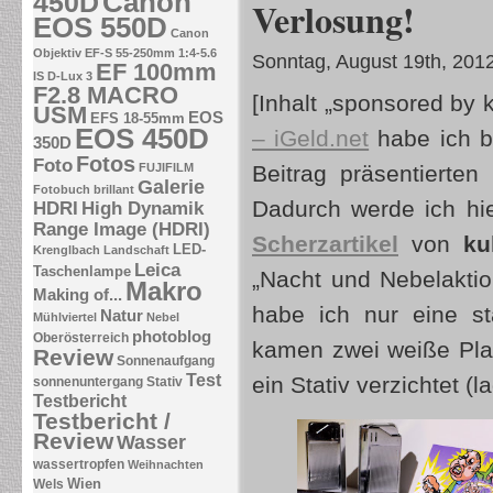
Canon
450D
Verlosung!
EOS 550D
Canon
Objektiv EF-S 55-250mm 1:4-5.6
Sonntag, August 19th, 201
EF 100mm
IS
D-Lux 3
F2.8 MACRO
[Inhalt „sponsored by 
USM
EOS
EFS 18-55mm
EOS 450D
– iGeld.net
habe ich be
350D
Fotos
Foto
FUJIFILM
Beitrag präsentierten 
Galerie
Fotobuch brillant
Dadurch werde ich hie
HDRI
High Dynamik
Range Image (HDRI)
Scherzartikel
von
ku
LED-
Krenglbach
Landschaft
Leica
Taschenlampe
„Nacht und Nebelaktion
Makro
Making of...
habe ich nur eine st
Natur
Mühlviertel
Nebel
photoblog
Oberösterreich
kamen zwei weiße Plat
Review
Sonnenaufgang
Test
ein Stativ verzichtet (l
sonnenuntergang
Stativ
Testbericht
Testbericht /
Review
Wasser
wassertropfen
Weihnachten
Wien
Wels