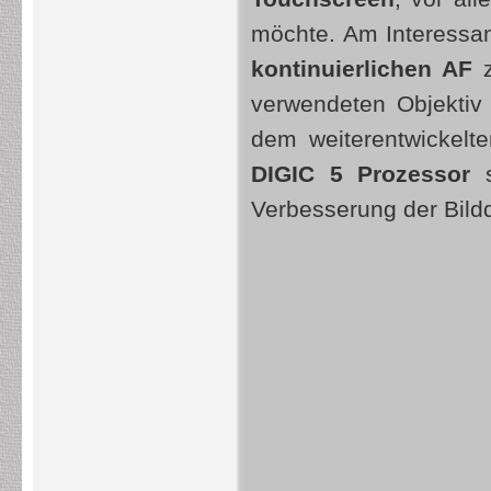
möchte. Am Interessan
kontinuierlichen AF
verwendeten Objektiv 
dem weiterentwickelte
DIGIC 5 Prozessor
s
Verbesserung der Bildq