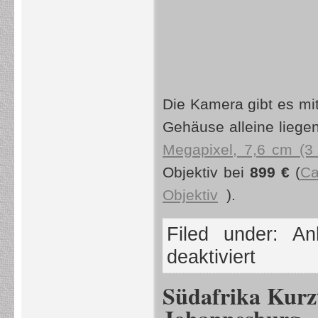
Die Kamera gibt es mit
Gehäuse alleine liegen
Megapixel, 7,6 cm (3 
Objektiv bei
899 €
(
Ca
Objektiv
).
Filed under:
An
deaktiviert
Südafrika Kurz