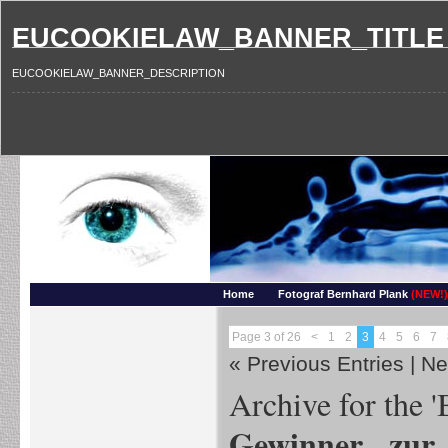
EUCOOKIELAW_BANNER_TITLE
EUCOOKIELAW_BANNER_DESCRIPTION
Photography and more – Ber
Makros, HDRIs, Sonnenuntergaenge, Natur, Landschaften, Wassertropfen, Portraets,
Home
Fotograf Bernhard Plank
(NEW!)
Page 3 of 26
<
1
2
3
4
5
6
7
« Previous Entries
|
Ne
Archive for the '
Gewinner zur 