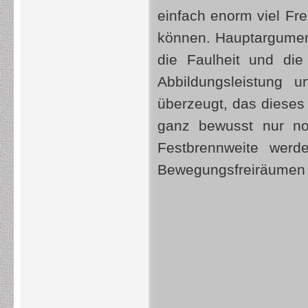
einfach enorm viel Fr
können. Hauptargument
die Faulheit und di
Abbildungsleistung u
überzeugt, das diese
ganz bewusst nur n
Festbrennweite werd
Bewegungsfreiräumen 