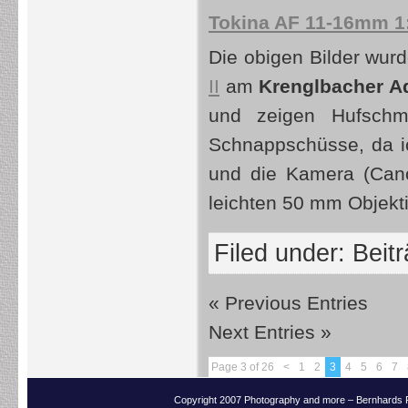
Tokina AF 11-16mm 1
Die obigen Bilder wur
II
am
Krenglbacher A
und zeigen Hufschmi
Schnappschüsse, da ic
und die Kamera (Cano
leichten 50 mm Objekt
Filed under:
Beit
« Previous Entries
Next Entries »
Page 3 of 26
<
1
2
3
4
5
6
7
Copyright 2007 Photography and more – Bernhards 