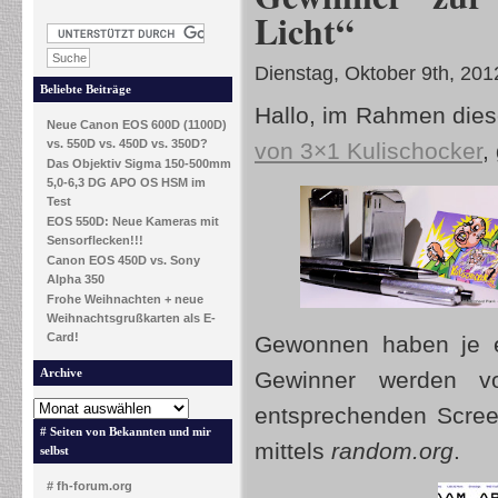
Licht“
Dienstag, Oktober 9th, 201
Beliebte Beiträge
Hallo, im Rahmen dies
Neue Canon EOS 600D (1100D)
vs. 550D vs. 450D vs. 350D?
von 3×1 Kulischocker
,
Das Objektiv Sigma 150-500mm
5,0-6,3 DG APO OS HSM im
Test
EOS 550D: Neue Kameras mit
Sensorflecken!!!
Canon EOS 450D vs. Sony
Alpha 350
Frohe Weihnachten + neue
Weihnachtsgrußkarten als E-
Card!
Gewonnen haben je e
Archive
Gewinner werden vo
entsprechenden Scree
# Seiten von Bekannten und mir
mittels
random.org
.
selbst
# fh-forum.org