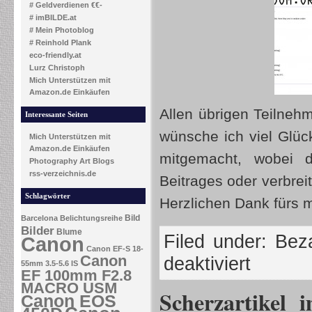
# Geldverdienen €€-
# imBILDE.at
# Mein Photoblog
# Reinhold Plank
eco-friendly.at
Lurz Christoph
Mich Unterstützen mit
Amazon.de Einkäufen
Allen übrigen Teilneh
Interessante Seiten
wünsche ich viel Glüc
Mich Unterstützen mit
Amazon.de Einkäufen
mitgemacht, wobei 
Photography Art Blogs
rss-verzeichnis.de
Beitrages oder verbrei
Schlagwörter
Herzlichen Dank fürs m
Bild
Barcelona
Belichtungsreihe
Bilder
Blume
Filed under:
Beza
Canon
Canon EF-S 18-
Canon
deaktiviert
55mm 3.5-5.6 IS
EF 100mm F2.8
MACRO USM
Scherzartikel 
Canon EOS